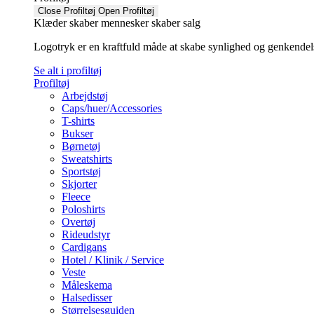
Close Profiltøj
Open Profiltøj
Klæder skaber mennesker skaber salg
Logotryk er en kraftfuld måde at skabe synlighed og genkendelse f
Se alt i profiltøj
Profiltøj
Arbejdstøj
Caps/huer/Accessories
T-shirts
Bukser
Børnetøj
Sweatshirts
Sportstøj
Skjorter
Fleece
Poloshirts
Overtøj
Rideudstyr
Cardigans
Hotel / Klinik / Service
Veste
Måleskema
Halsedisser
Størrelsesguiden