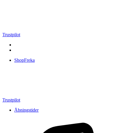
Videre
til
indhold
Trustpilot
ShopFreka
Trustpilot
Åbningstider