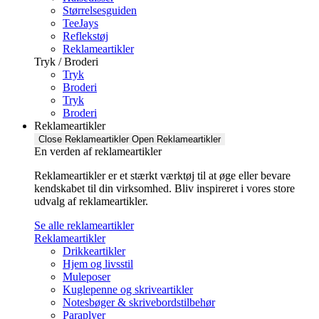
Størrelsesguiden
TeeJays
Reflekstøj
Reklameartikler
Tryk / Broderi
Tryk
Broderi
Tryk
Broderi
Reklameartikler
Close Reklameartikler
Open Reklameartikler
En verden af reklameartikler ​
Reklameartikler er et stærkt værktøj til at øge eller bevare
kendskabet til din virksomhed. Bliv inspireret i vores store
udvalg af reklameartikler.
Se alle reklameartikler
Reklameartikler
Drikkeartikler
Hjem og livsstil
Muleposer
Kuglepenne og skriveartikler
Notesbøger & skrivebordstilbehør
Paraplyer