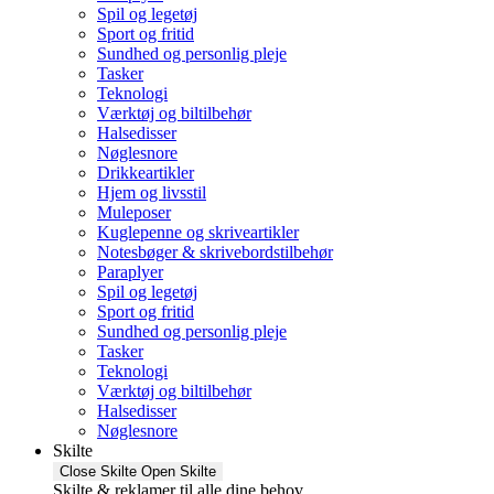
Spil og legetøj
Sport og fritid
Sundhed og personlig pleje
Tasker
Teknologi
Værktøj og biltilbehør
Halsedisser
Nøglesnore
Drikkeartikler
Hjem og livsstil
Muleposer
Kuglepenne og skriveartikler
Notesbøger & skrivebordstilbehør
Paraplyer
Spil og legetøj
Sport og fritid
Sundhed og personlig pleje
Tasker
Teknologi
Værktøj og biltilbehør
Halsedisser
Nøglesnore
Skilte
Close Skilte
Open Skilte
Skilte & reklamer til alle dine behov