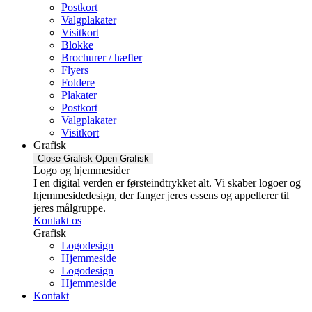
Postkort
Valgplakater
Visitkort
Blokke
Brochurer / hæfter
Flyers
Foldere
Plakater
Postkort
Valgplakater
Visitkort
Grafisk
Close Grafisk
Open Grafisk
Logo og hjemmesider
I en digital verden er førsteindtrykket alt. Vi skaber logoer og
hjemmesidedesign, der fanger jeres essens og appellerer til
jeres målgruppe.
Kontakt os
Grafisk
Logodesign
Hjemmeside
Logodesign
Hjemmeside
Kontakt