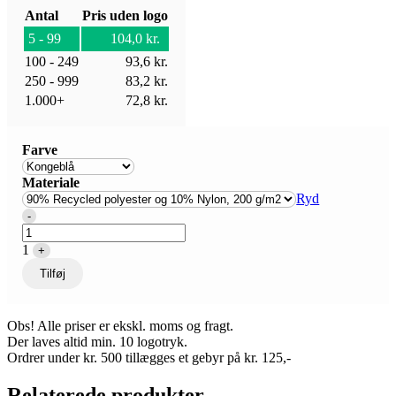
Antal
Pris uden logo
5 - 99
104,0
kr.
100 - 249
93,6
kr.
250 - 999
83,2
kr.
1.000+
72,8
kr.
Farve
Materiale
Ryd
Quantity
-
1
+
Tilføj
Obs! Alle priser er ekskl. moms og fragt.
Der laves altid min. 10 logotryk.
Ordrer under kr. 500 tillægges et gebyr på kr. 125,-
Relaterede produkter