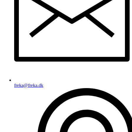
freka@freka.dk