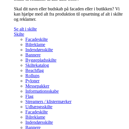
Skal dit navn eller budskab på facaden eller i butikken? Vi
kan hjælpe med alt fra produktion til opsætning af alt i skilte
og reklamer.
Se alt i skilte
Skilte
Facadeskilte
Bilreklame
Indendørsskilte
Bannere
Byggepladsskilte
Skiltekatalog
Beachflag
Rollups
Pyloner
Messepakker
Informationsskabe
Flag
Streamers / klistermærker
Udhængsskilte
Facadeskilte
Bilreklame
Indendørsskilte
Bannere