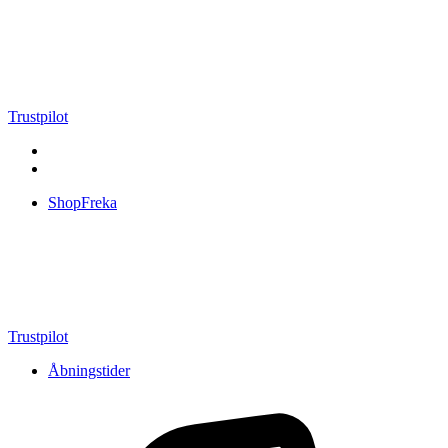
Videre
til
indhold
Trustpilot
ShopFreka
Trustpilot
Åbningstider