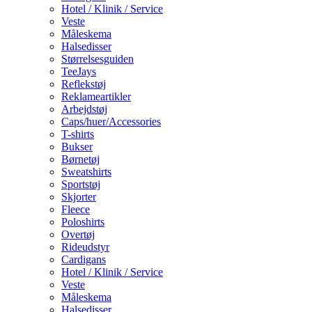
Hotel / Klinik / Service
Veste
Måleskema
Halsedisser
Størrelsesguiden
TeeJays
Reflekstøj
Reklameartikler
Arbejdstøj
Caps/huer/Accessories
T-shirts
Bukser
Børnetøj
Sweatshirts
Sportstøj
Skjorter
Fleece
Poloshirts
Overtøj
Rideudstyr
Cardigans
Hotel / Klinik / Service
Veste
Måleskema
Halsedisser