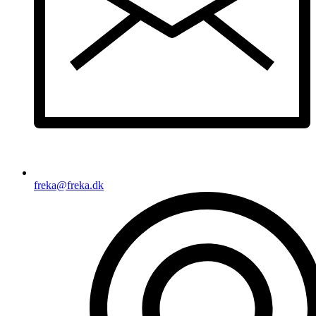
freka@freka.dk