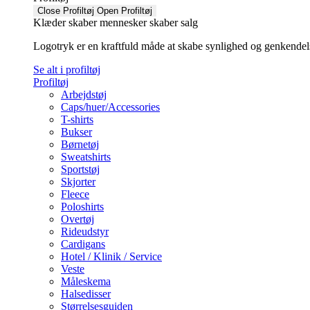
Close Profiltøj
Open Profiltøj
Klæder skaber mennesker skaber salg
Logotryk er en kraftfuld måde at skabe synlighed og genkendelse f
Se alt i profiltøj
Profiltøj
Arbejdstøj
Caps/huer/Accessories
T-shirts
Bukser
Børnetøj
Sweatshirts
Sportstøj
Skjorter
Fleece
Poloshirts
Overtøj
Rideudstyr
Cardigans
Hotel / Klinik / Service
Veste
Måleskema
Halsedisser
Størrelsesguiden