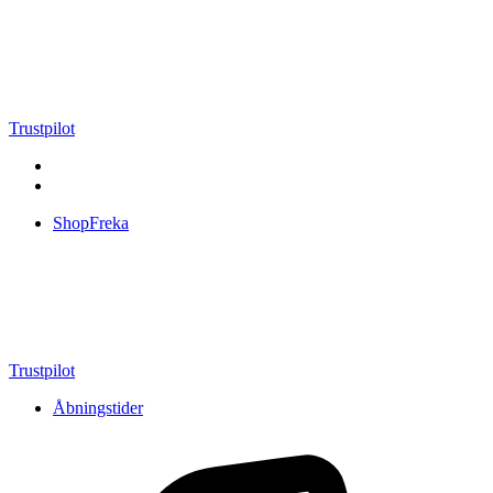
Videre
til
indhold
Trustpilot
ShopFreka
Trustpilot
Åbningstider