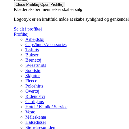
Close Profiltøj
Open Profiltøj
Klæder skaber mennesker skaber salg
Logotryk er en kraftfuld måde at skabe synlighed og genkendelse f
Se alt i profiltøj
Profiltøj
Arbejdstøj
Caps/huer/Accessories
T-shirts
Bukser
Børnetøj
Sweatshirts
Sportstøj
Skjorter
Fleece
Poloshirts
Overtøj
Rideudstyr
Cardigans
Hotel / Klinik / Service
Veste
Måleskema
Halsedisser
Størrelsesguiden