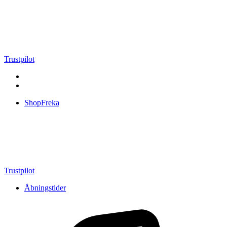
Videre
til
indhold
Trustpilot
ShopFreka
Trustpilot
Åbningstider