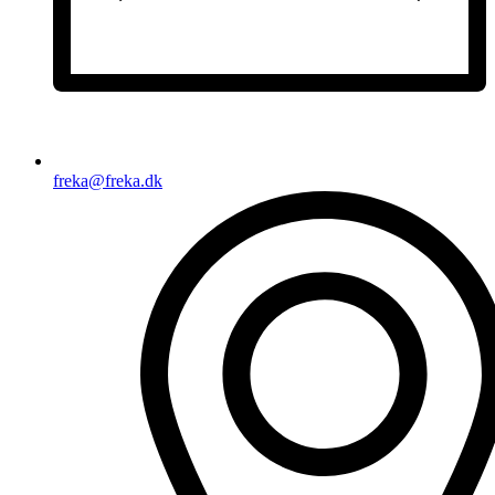
freka@freka.dk