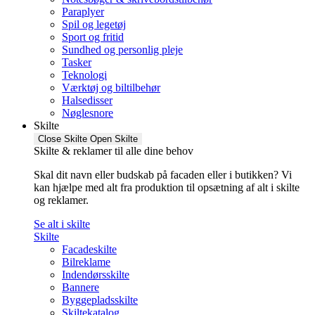
Paraplyer
Spil og legetøj
Sport og fritid
Sundhed og personlig pleje
Tasker
Teknologi
Værktøj og biltilbehør
Halsedisser
Nøglesnore
Skilte
Close Skilte
Open Skilte
Skilte & reklamer til alle dine behov
Skal dit navn eller budskab på facaden eller i butikken? Vi
kan hjælpe med alt fra produktion til opsætning af alt i skilte
og reklamer.
Se alt i skilte
Skilte
Facadeskilte
Bilreklame
Indendørsskilte
Bannere
Byggepladsskilte
Skiltekatalog