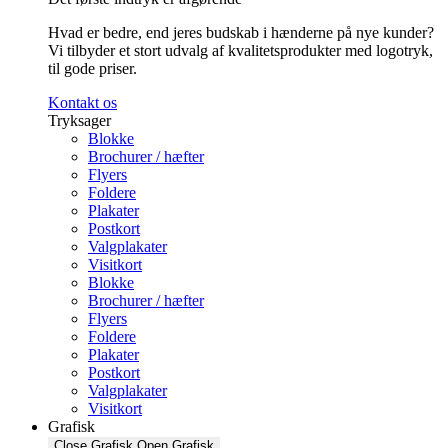
Hvad er bedre, end jeres budskab i hænderne på nye kunder?
Vi tilbyder et stort udvalg af kvalitetsprodukter med logotryk,
til gode priser.
Kontakt os
Tryksager
Blokke
Brochurer / hæfter
Flyers
Foldere
Plakater
Postkort
Valgplakater
Visitkort
Blokke
Brochurer / hæfter
Flyers
Foldere
Plakater
Postkort
Valgplakater
Visitkort
Grafisk
Close Grafisk
Open Grafisk