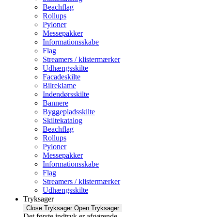
Beachflag
Rollups
Pyloner
Messepakker
Informationsskabe
Flag
Streamers / klistermærker
Udhængsskilte
Facadeskilte
Bilreklame
Indendørsskilte
Bannere
Byggepladsskilte
Skiltekatalog
Beachflag
Rollups
Pyloner
Messepakker
Informationsskabe
Flag
Streamers / klistermærker
Udhængsskilte
Tryksager
Close Tryksager
Open Tryksager
Det første indtryk er afgørende