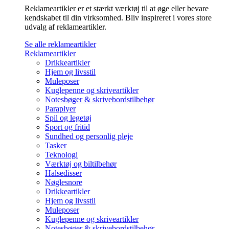
Reklameartikler er et stærkt værktøj til at øge eller bevare
kendskabet til din virksomhed. Bliv inspireret i vores store
udvalg af reklameartikler.
Se alle reklameartikler
Reklameartikler
Drikkeartikler
Hjem og livsstil
Muleposer
Kuglepenne og skriveartikler
Notesbøger & skrivebordstilbehør
Paraplyer
Spil og legetøj
Sport og fritid
Sundhed og personlig pleje
Tasker
Teknologi
Værktøj og biltilbehør
Halsedisser
Nøglesnore
Drikkeartikler
Hjem og livsstil
Muleposer
Kuglepenne og skriveartikler
Notesbøger & skrivebordstilbehør