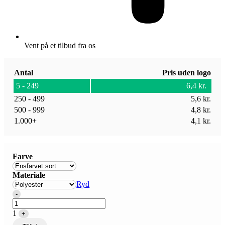
Vent på et tilbud fra os
Antal
Pris uden logo
5 - 249
6,4
kr.
250 - 499
5,6
kr.
500 - 999
4,8
kr.
1.000+
4,1
kr.
Farve
Materiale
Ryd
Quantity
-
1
+