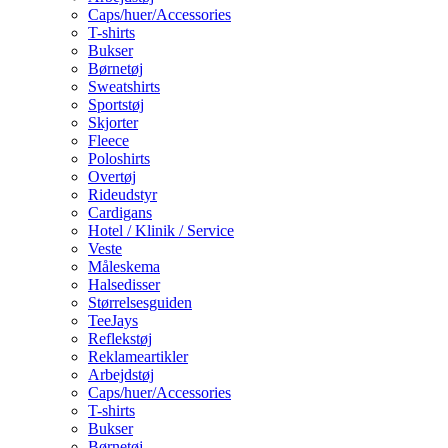
Caps/huer/Accessories
T-shirts
Bukser
Børnetøj
Sweatshirts
Sportstøj
Skjorter
Fleece
Poloshirts
Overtøj
Rideudstyr
Cardigans
Hotel / Klinik / Service
Veste
Måleskema
Halsedisser
Størrelsesguiden
TeeJays
Reflekstøj
Reklameartikler
Arbejdstøj
Caps/huer/Accessories
T-shirts
Bukser
Børnetøj