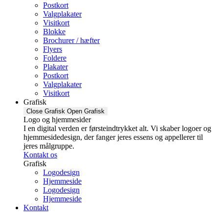
Postkort
Valgplakater
Visitkort
Blokke
Brochurer / hæfter
Flyers
Foldere
Plakater
Postkort
Valgplakater
Visitkort
Grafisk
Close Grafisk
Open Grafisk
Logo og hjemmesider
I en digital verden er førsteindtrykket alt. Vi skaber logoer og
hjemmesidedesign, der fanger jeres essens og appellerer til
jeres målgruppe.
Kontakt os
Grafisk
Logodesign
Hjemmeside
Logodesign
Hjemmeside
Kontakt