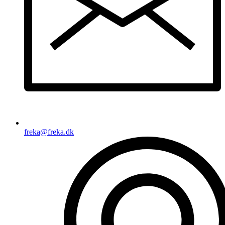
freka@freka.dk