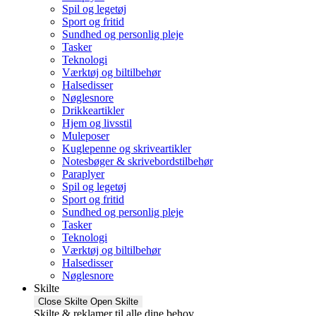
Spil og legetøj
Sport og fritid
Sundhed og personlig pleje
Tasker
Teknologi
Værktøj og biltilbehør
Halsedisser
Nøglesnore
Drikkeartikler
Hjem og livsstil
Muleposer
Kuglepenne og skriveartikler
Notesbøger & skrivebordstilbehør
Paraplyer
Spil og legetøj
Sport og fritid
Sundhed og personlig pleje
Tasker
Teknologi
Værktøj og biltilbehør
Halsedisser
Nøglesnore
Skilte
Close Skilte
Open Skilte
Skilte & reklamer til alle dine behov