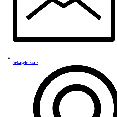
freka@freka.dk