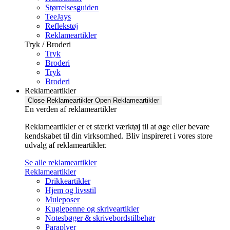
Størrelsesguiden
TeeJays
Reflekstøj
Reklameartikler
Tryk / Broderi
Tryk
Broderi
Tryk
Broderi
Reklameartikler
Close Reklameartikler
Open Reklameartikler
En verden af reklameartikler ​
Reklameartikler er et stærkt værktøj til at øge eller bevare
kendskabet til din virksomhed. Bliv inspireret i vores store
udvalg af reklameartikler.
Se alle reklameartikler
Reklameartikler
Drikkeartikler
Hjem og livsstil
Muleposer
Kuglepenne og skriveartikler
Notesbøger & skrivebordstilbehør
Paraplyer