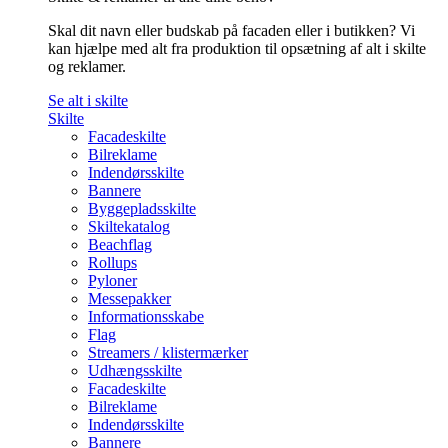
Skal dit navn eller budskab på facaden eller i butikken? Vi
kan hjælpe med alt fra produktion til opsætning af alt i skilte
og reklamer.
Se alt i skilte
Skilte
Facadeskilte
Bilreklame
Indendørsskilte
Bannere
Byggepladsskilte
Skiltekatalog
Beachflag
Rollups
Pyloner
Messepakker
Informationsskabe
Flag
Streamers / klistermærker
Udhængsskilte
Facadeskilte
Bilreklame
Indendørsskilte
Bannere