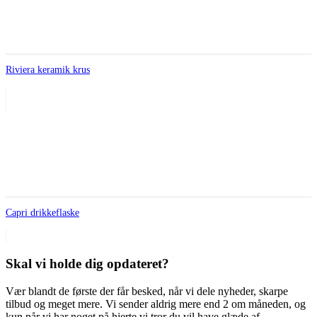
Riviera keramik krus
Capri drikkeflaske
Skal vi holde dig opdateret?
Vær blandt de første der får besked, når vi dele nyheder, skarpe
tilbud og meget mere. Vi sender aldrig mere end 2 om måneden, og
kun når vi har noget på hjerte vi tror du vil have glæde af.