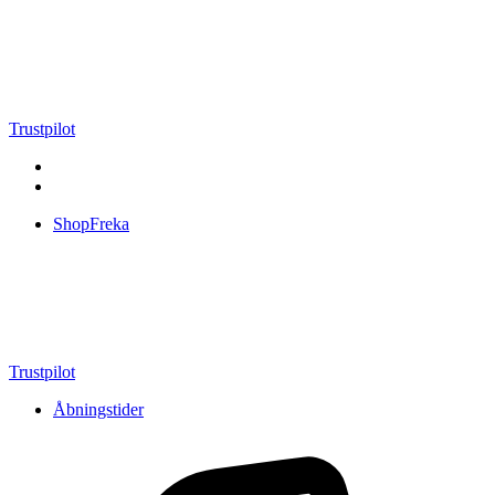
Videre
til
indhold
Trustpilot
ShopFreka
Trustpilot
Åbningstider