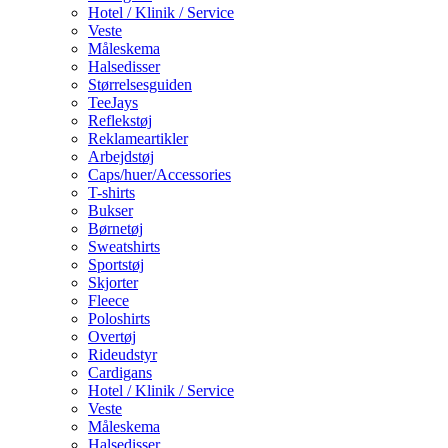
Hotel / Klinik / Service
Veste
Måleskema
Halsedisser
Størrelsesguiden
TeeJays
Reflekstøj
Reklameartikler
Arbejdstøj
Caps/huer/Accessories
T-shirts
Bukser
Børnetøj
Sweatshirts
Sportstøj
Skjorter
Fleece
Poloshirts
Overtøj
Rideudstyr
Cardigans
Hotel / Klinik / Service
Veste
Måleskema
Halsedisser