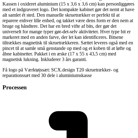
Kassen i oxideret aluminium (15 x 3,6 x 3,6 cm) kan personliggøres
med et indgraveret logo. Det kompakte kabinet gør det nemt at have
alt samlet ét sted. Den manuelle skruetrækker er perfekt til at
reparere enhver lille enhed, og takket være dens form er den nem at
bruge og håndtere. Det har en bred vifte af bits, der gør det
universelt for mange typer gør-det-selv aktiviteter. Hver type bit er
markeret med en anden farve, der let kan identificeres. Bitsene
tiltrækkes magnetisk til skruetrækkeren. Sættet leveres også med en
pincet til at samle små genstande op med og et koben til at løfte og
åbne kabinetter. Pakket i en æske (17 x 55 x 43,5 cm) med
magnetisk lukning. Inkluderer 3 års garanti.
Få logo på Værktøjssæt: SCX.design T20 skruetrækker- og
reparationssæt med 30 dele i aluminiumskasse
Processen