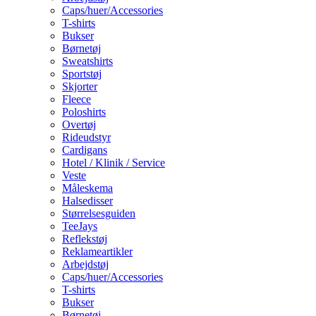
Caps/huer/Accessories
T-shirts
Bukser
Børnetøj
Sweatshirts
Sportstøj
Skjorter
Fleece
Poloshirts
Overtøj
Rideudstyr
Cardigans
Hotel / Klinik / Service
Veste
Måleskema
Halsedisser
Størrelsesguiden
TeeJays
Reflekstøj
Reklameartikler
Arbejdstøj
Caps/huer/Accessories
T-shirts
Bukser
Børnetøj