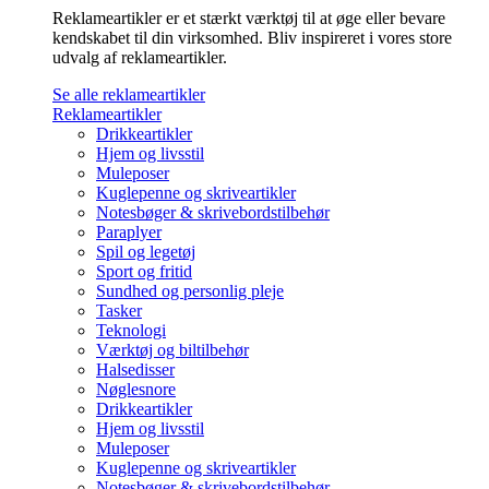
Reklameartikler er et stærkt værktøj til at øge eller bevare
kendskabet til din virksomhed. Bliv inspireret i vores store
udvalg af reklameartikler.
Se alle reklameartikler
Reklameartikler
Drikkeartikler
Hjem og livsstil
Muleposer
Kuglepenne og skriveartikler
Notesbøger & skrivebordstilbehør
Paraplyer
Spil og legetøj
Sport og fritid
Sundhed og personlig pleje
Tasker
Teknologi
Værktøj og biltilbehør
Halsedisser
Nøglesnore
Drikkeartikler
Hjem og livsstil
Muleposer
Kuglepenne og skriveartikler
Notesbøger & skrivebordstilbehør