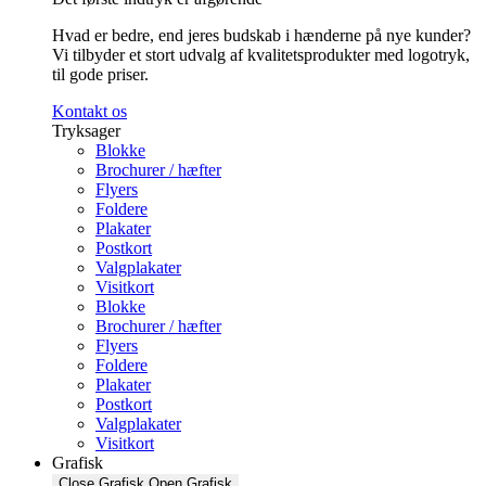
Hvad er bedre, end jeres budskab i hænderne på nye kunder?
Vi tilbyder et stort udvalg af kvalitetsprodukter med logotryk,
til gode priser.
Kontakt os
Tryksager
Blokke
Brochurer / hæfter
Flyers
Foldere
Plakater
Postkort
Valgplakater
Visitkort
Blokke
Brochurer / hæfter
Flyers
Foldere
Plakater
Postkort
Valgplakater
Visitkort
Grafisk
Close Grafisk
Open Grafisk