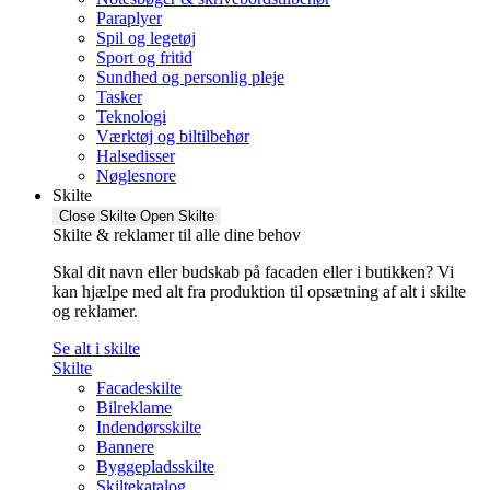
Paraplyer
Spil og legetøj
Sport og fritid
Sundhed og personlig pleje
Tasker
Teknologi
Værktøj og biltilbehør
Halsedisser
Nøglesnore
Skilte
Close Skilte
Open Skilte
Skilte & reklamer til alle dine behov
Skal dit navn eller budskab på facaden eller i butikken? Vi
kan hjælpe med alt fra produktion til opsætning af alt i skilte
og reklamer.
Se alt i skilte
Skilte
Facadeskilte
Bilreklame
Indendørsskilte
Bannere
Byggepladsskilte
Skiltekatalog