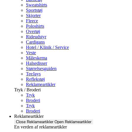
Sweatshirts
Sportstøj
Skjorter
Fleece
Poloshirts
Overtøj
Rideudstyr
Cardigans
Hotel / Klinik / Service
Veste
Måleskema
Halsedisser
Størrelsesguiden
TeeJays
Reflekstøj
Reklameartikler
Tryk / Broderi
Tryk
Broderi
Tryk
Broderi
Reklameartikler
Close Reklameartikler
Open Reklameartikler
En verden af reklameartikler ​