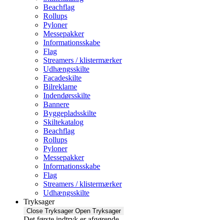
Beachflag
Rollups
Pyloner
Messepakker
Informationsskabe
Flag
Streamers / klistermærker
Udhængsskilte
Facadeskilte
Bilreklame
Indendørsskilte
Bannere
Byggepladsskilte
Skiltekatalog
Beachflag
Rollups
Pyloner
Messepakker
Informationsskabe
Flag
Streamers / klistermærker
Udhængsskilte
Tryksager
Close Tryksager
Open Tryksager
Det første indtryk er afgørende