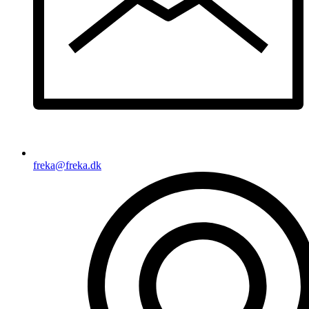
freka@freka.dk