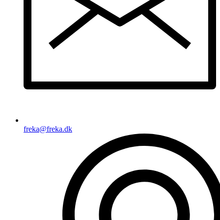
freka@freka.dk