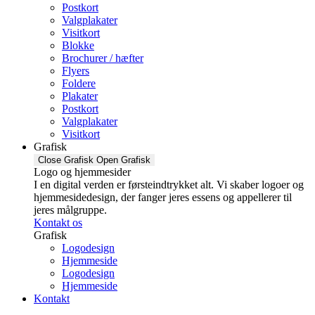
Postkort
Valgplakater
Visitkort
Blokke
Brochurer / hæfter
Flyers
Foldere
Plakater
Postkort
Valgplakater
Visitkort
Grafisk
Close Grafisk
Open Grafisk
Logo og hjemmesider
I en digital verden er førsteindtrykket alt. Vi skaber logoer og
hjemmesidedesign, der fanger jeres essens og appellerer til
jeres målgruppe.
Kontakt os
Grafisk
Logodesign
Hjemmeside
Logodesign
Hjemmeside
Kontakt