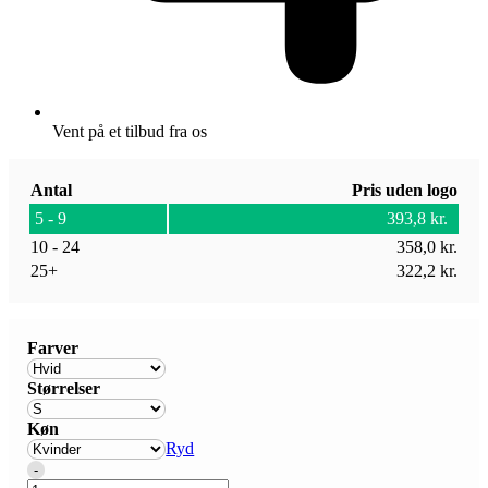
Vent på et tilbud fra os
Antal
Pris uden logo
5 - 9
393,8
kr.
10 - 24
358,0
kr.
25+
322,2
kr.
Farver
Størrelser
Køn
Ryd
Quantity
-