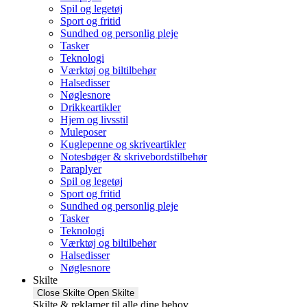
Spil og legetøj
Sport og fritid
Sundhed og personlig pleje
Tasker
Teknologi
Værktøj og biltilbehør
Halsedisser
Nøglesnore
Drikkeartikler
Hjem og livsstil
Muleposer
Kuglepenne og skriveartikler
Notesbøger & skrivebordstilbehør
Paraplyer
Spil og legetøj
Sport og fritid
Sundhed og personlig pleje
Tasker
Teknologi
Værktøj og biltilbehør
Halsedisser
Nøglesnore
Skilte
Close Skilte
Open Skilte
Skilte & reklamer til alle dine behov