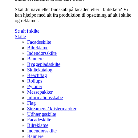
Skal dit navn eller budskab på facaden eller i butikken? Vi
kan hjælpe med alt fra produktion til opsætning af alt i skilte
og reklamer.
Se alt i skilte
Skilte
Facadeskilte
Bilreklame
Indendørsskilte
Bannere
Byggepladsskilte
Skiltekatalog
Beachflag
Rollups
Pyloner
Messepakker
Informationsskabe
Flag
Streamers / klistermærker
Udhængsskilte
Facadeskilte
Bilreklame
Indendørsskilte
Bannere