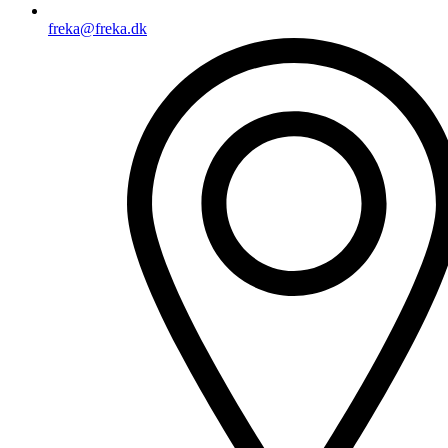
freka@freka.dk