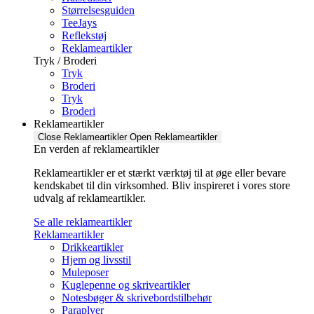
Størrelsesguiden
TeeJays
Reflekstøj
Reklameartikler
Tryk / Broderi
Tryk
Broderi
Tryk
Broderi
Reklameartikler
Close Reklameartikler
Open Reklameartikler
En verden af reklameartikler ​
Reklameartikler er et stærkt værktøj til at øge eller bevare
kendskabet til din virksomhed. Bliv inspireret i vores store
udvalg af reklameartikler.
Se alle reklameartikler
Reklameartikler
Drikkeartikler
Hjem og livsstil
Muleposer
Kuglepenne og skriveartikler
Notesbøger & skrivebordstilbehør
Paraplyer