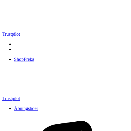
Videre
til
indhold
Trustpilot
ShopFreka
Trustpilot
Åbningstider