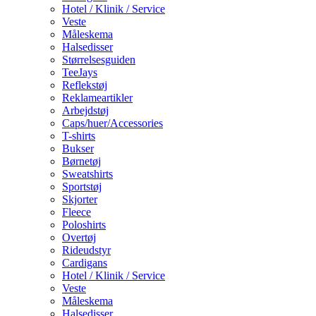
Hotel / Klinik / Service
Veste
Måleskema
Halsedisser
Størrelsesguiden
TeeJays
Reflekstøj
Reklameartikler
Arbejdstøj
Caps/huer/Accessories
T-shirts
Bukser
Børnetøj
Sweatshirts
Sportstøj
Skjorter
Fleece
Poloshirts
Overtøj
Rideudstyr
Cardigans
Hotel / Klinik / Service
Veste
Måleskema
Halsedisser