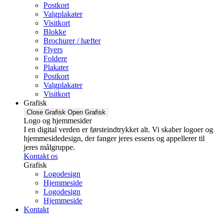
Postkort
Valgplakater
Visitkort
Blokke
Brochurer / hæfter
Flyers
Foldere
Plakater
Postkort
Valgplakater
Visitkort
Grafisk
Close Grafisk
Open Grafisk
Logo og hjemmesider
I en digital verden er førsteindtrykket alt. Vi skaber logoer og
hjemmesidedesign, der fanger jeres essens og appellerer til
jeres målgruppe.
Kontakt os
Grafisk
Logodesign
Hjemmeside
Logodesign
Hjemmeside
Kontakt