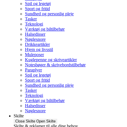
Spil og legetøj
Sport og fritid
Sundhed og personlig pleje
Tasker
Teknologi
Værktøj og biltilbehør
Halsedisser
Nøglesnore
Drikkeartikler
Hjem og livsstil
Muleposer
Kuglepenne og skriveartikler
Notesbøger & skrivebordstilbehør
Paraplyer
Spil og legetøj
Sport og fritid
Sundhed og personlig pleje
Tasker
Teknologi
Værktøj og biltilbehør
Halsedisser
Nøglesnore
Skilte
Close Skilte
Open Skilte
Skilte & reklamer til alle dine behov