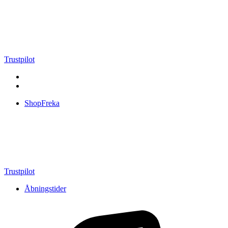
Videre
til
indhold
Trustpilot
ShopFreka
Trustpilot
Åbningstider