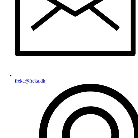
freka@freka.dk