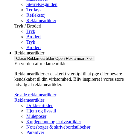
Størrelsesguiden
TeeJays
Reflekstøj
Reklameartikler
Tryk / Broderi
Tryk
Broderi
Tryk
Broderi
Reklameartikler
Close Reklameartikler
Open Reklameartikler
En verden af reklameartikler ​
Reklameartikler er et stærkt værktøj til at øge eller bevare
kendskabet til din virksomhed. Bliv inspireret i vores store
udvalg af reklameartikler.
Se alle reklameartikler
Reklameartikler
Drikkeartikler
Hjem og livsstil
Muleposer
Kuglepenne og skriveartikler
Notesbøger & skrivebordstilbehør
Paraplyer