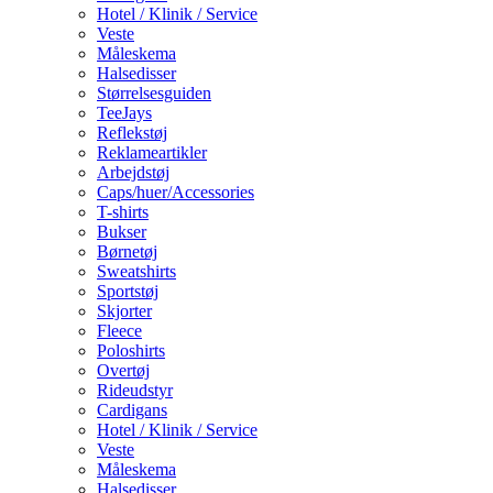
Hotel / Klinik / Service
Veste
Måleskema
Halsedisser
Størrelsesguiden
TeeJays
Reflekstøj
Reklameartikler
Arbejdstøj
Caps/huer/Accessories
T-shirts
Bukser
Børnetøj
Sweatshirts
Sportstøj
Skjorter
Fleece
Poloshirts
Overtøj
Rideudstyr
Cardigans
Hotel / Klinik / Service
Veste
Måleskema
Halsedisser