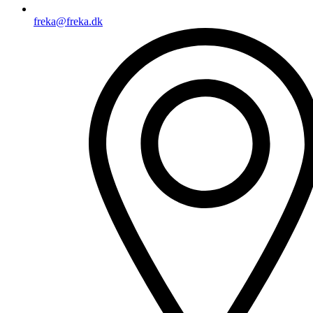
freka@freka.dk