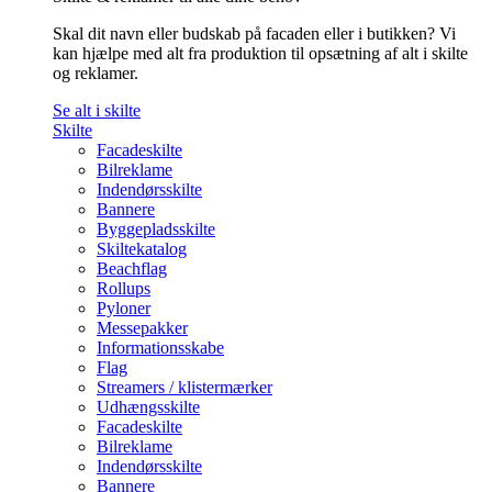
Skal dit navn eller budskab på facaden eller i butikken? Vi
kan hjælpe med alt fra produktion til opsætning af alt i skilte
og reklamer.
Se alt i skilte
Skilte
Facadeskilte
Bilreklame
Indendørsskilte
Bannere
Byggepladsskilte
Skiltekatalog
Beachflag
Rollups
Pyloner
Messepakker
Informationsskabe
Flag
Streamers / klistermærker
Udhængsskilte
Facadeskilte
Bilreklame
Indendørsskilte
Bannere