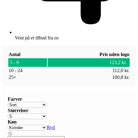
Vent på et tilbud fra os
Antal
Pris uden logo
5 - 9
123,2
kr.
10 - 24
112,0
kr.
25+
100,8
kr.
Farver
Størrelser
Køn
Ryd
Quantity
-