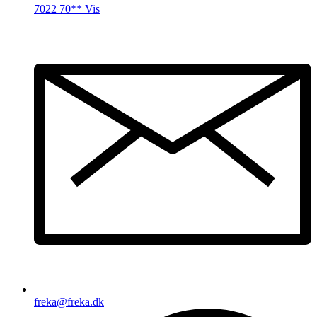
7022 70** Vis
freka@freka.dk