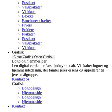
Postkort
Valgplakater
Visitkort
Blokke
Brochurer / hæfter
Flyers
Foldere
Plakater
Postkort
Valgplakater
Visitkort
Grafisk
Close Grafisk
Open Grafisk
Logo og hjemmesider
I en digital verden er førsteindtrykket alt. Vi skaber logoer og
hjemmesidedesign, der fanger jeres essens og appellerer til
jeres målgruppe.
Kontakt os
Grafisk
Logodesign
Hjemmeside
Logodesign
Hjemmeside
Kontakt