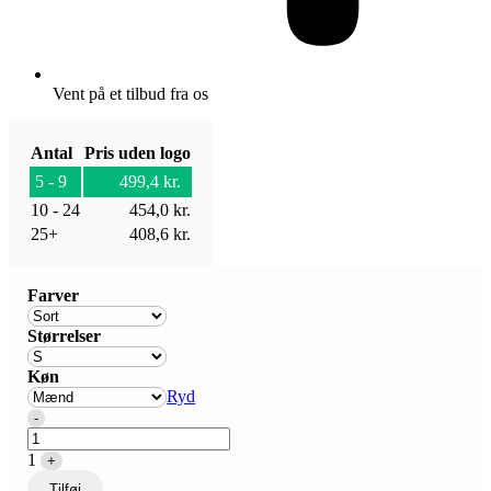
Vent på et tilbud fra os
Antal
Pris uden logo
5 - 9
499,4
kr.
10 - 24
454,0
kr.
25+
408,6
kr.
Farver
Størrelser
Køn
Ryd
Quantity
-
1
+
Tilføj