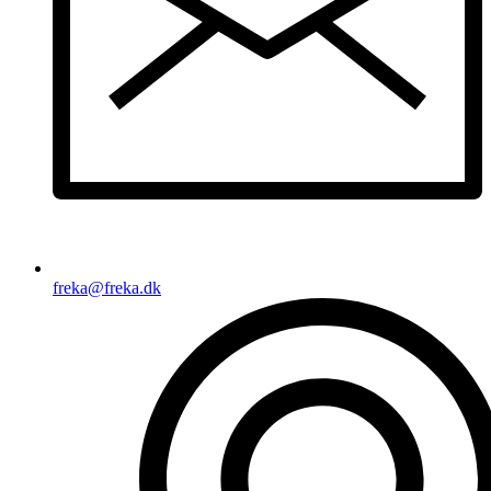
freka@freka.dk