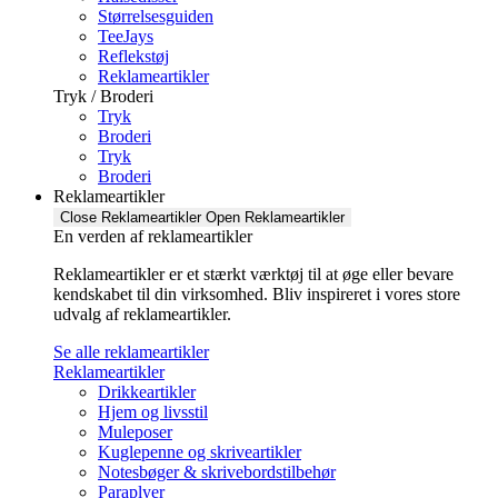
Størrelsesguiden
TeeJays
Reflekstøj
Reklameartikler
Tryk / Broderi
Tryk
Broderi
Tryk
Broderi
Reklameartikler
Close Reklameartikler
Open Reklameartikler
En verden af reklameartikler ​
Reklameartikler er et stærkt værktøj til at øge eller bevare
kendskabet til din virksomhed. Bliv inspireret i vores store
udvalg af reklameartikler.
Se alle reklameartikler
Reklameartikler
Drikkeartikler
Hjem og livsstil
Muleposer
Kuglepenne og skriveartikler
Notesbøger & skrivebordstilbehør
Paraplyer