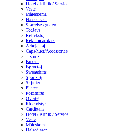
Hotel / Klinik / Service
Veste
Måleskema
Halsedisser
Størrelsesguiden
TeeJays
Reflekstøj
Reklameartikler
Arbejdstøj
Caps/huer/Accessories
T-shirts
Bukser
Børnetøj
Sweatshirts
Sportstøj
Skjorter
Fleece
Poloshirts
Overtøj
Rideudstyr
Cardigans
Hotel / Klinik / Service
Veste
Måleskema
Halsedisser