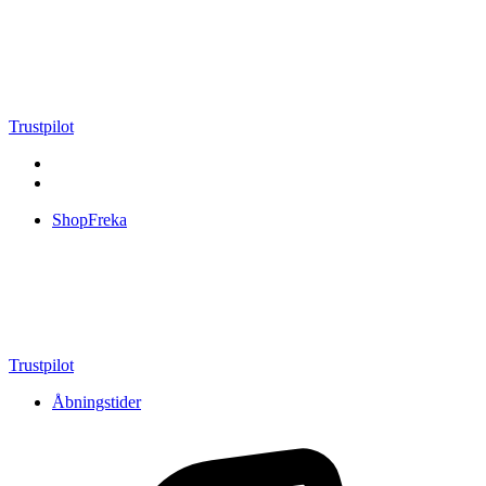
Videre
til
indhold
Trustpilot
ShopFreka
Trustpilot
Åbningstider