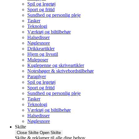
Spil og legetøj
Sport og fritid
Sundhed og personlig pleje
Tasker
Teknologi
Værktøj og biltilbehør
Halsedisser
Nøglesnore
Drikkeartikler
Hjem og livsstil
Muleposer
Kuglepenne og skriveartikler
Notesbøger & skrivebordstilbehør
Paraplyer
Spil og legetøj
Sport og fritid
Sundhed og personlig pleje
Tasker
Teknologi
Værktøj og biltilbehør
Halsedisser
Nøglesnore
Skilte
Close Skilte
Open Skilte
Skilte & reklamer til alle dine behov