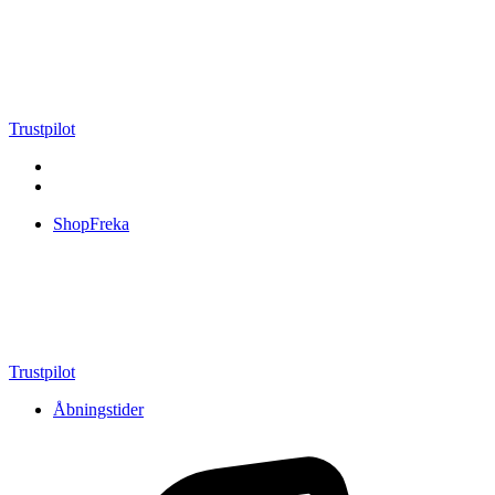
Videre
til
indhold
Trustpilot
ShopFreka
Trustpilot
Åbningstider