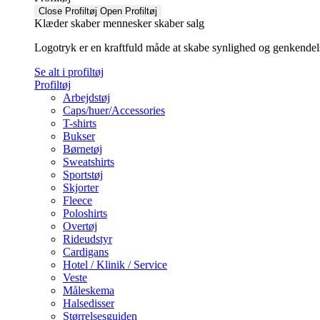
Close Profiltøj
Open Profiltøj
Klæder skaber mennesker skaber salg
Logotryk er en kraftfuld måde at skabe synlighed og genkendelse f
Se alt i profiltøj
Profiltøj
Arbejdstøj
Caps/huer/Accessories
T-shirts
Bukser
Børnetøj
Sweatshirts
Sportstøj
Skjorter
Fleece
Poloshirts
Overtøj
Rideudstyr
Cardigans
Hotel / Klinik / Service
Veste
Måleskema
Halsedisser
Størrelsesguiden