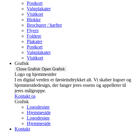
Postkort
Valgplakater
Visitkort
Blokke
Brochurer / hæfter
Flyers
Foldere
Plakater
Postkort
Valgplakater
Visitkort
Grafisk
Close Grafisk
Open Grafisk
Logo og hjemmesider
I en digital verden er førsteindtrykket alt. Vi skaber logoer og
hjemmesidedesign, der fanger jeres essens og appellerer til
jeres målgruppe.
Kontakt os
Grafisk
Logodesign
Hjemmeside
Logodesign
Hjemmeside
Kontakt