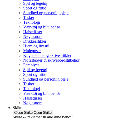
Spil og legetøj
Sport og fritid
Sundhed og personlig pleje
Tasker
Teknologi
Værktøj og biltilbehør
Halsedisser
Nøglesnore
Drikkeartikler
Hjem og livsstil
Muleposer
Kuglepenne og skriveartikler
Notesbøger & skrivebordstilbehør
Paraplyer
Spil og legetøj
Sport og fritid
Sundhed og personlig pleje
Tasker
Teknologi
Værktøj og biltilbehør
Halsedisser
Nøglesnore
Skilte
Close Skilte
Open Skilte
Skilte & reklamer til alle dine behov