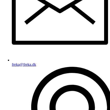
freka@freka.dk