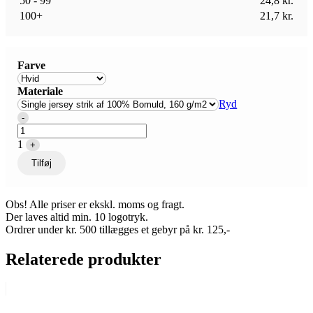
50 - 99
24,8
kr.
100+
21,7
kr.
Farve
Materiale
Ryd
Quantity
-
1
+
Tilføj
Obs! Alle priser er ekskl. moms og fragt.
Der laves altid min. 10 logotryk.
Ordrer under kr. 500 tillægges et gebyr på kr. 125,-
Relaterede produkter