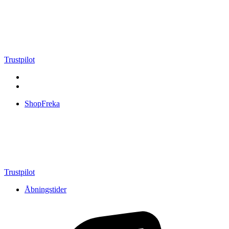
Videre
til
indhold
Trustpilot
ShopFreka
Trustpilot
Åbningstider