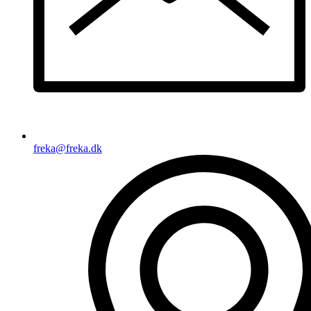
freka@freka.dk