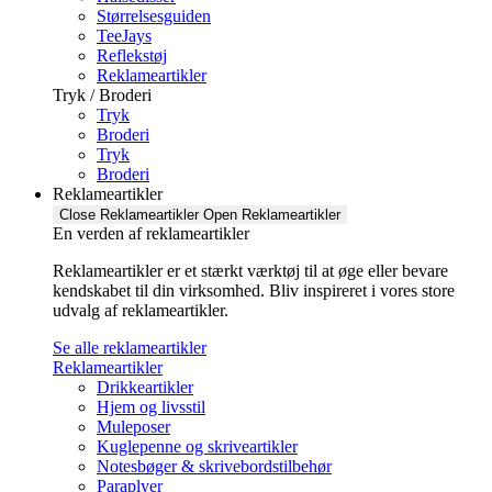
Størrelsesguiden
TeeJays
Reflekstøj
Reklameartikler
Tryk / Broderi
Tryk
Broderi
Tryk
Broderi
Reklameartikler
Close Reklameartikler
Open Reklameartikler
En verden af reklameartikler ​
Reklameartikler er et stærkt værktøj til at øge eller bevare
kendskabet til din virksomhed. Bliv inspireret i vores store
udvalg af reklameartikler.
Se alle reklameartikler
Reklameartikler
Drikkeartikler
Hjem og livsstil
Muleposer
Kuglepenne og skriveartikler
Notesbøger & skrivebordstilbehør
Paraplyer