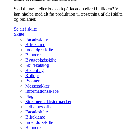
Skal dit navn eller budskab på facaden eller i butikken? Vi
kan hjælpe med alt fra produktion til opsætning af alt i skilte
og reklamer.
Se alt i skilte
Skilte
Facadeskilte
Bilreklame
Indendørsskilte
Bannere
Byggepladsskilte
Skiltekatalog
Beachflag
Rollups
Pyloner
Messepakker
Informationsskabe
Flag
Streamers / klistermærker
Udhængsskilte
Facadeskilte
Bilreklame
Indendørsskilte
Bannere