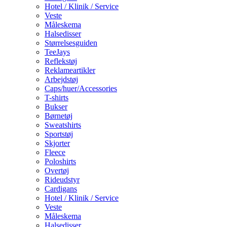
Hotel / Klinik / Service
Veste
Måleskema
Halsedisser
Størrelsesguiden
TeeJays
Reflekstøj
Reklameartikler
Arbejdstøj
Caps/huer/Accessories
T-shirts
Bukser
Børnetøj
Sweatshirts
Sportstøj
Skjorter
Fleece
Poloshirts
Overtøj
Rideudstyr
Cardigans
Hotel / Klinik / Service
Veste
Måleskema
Halsedisser