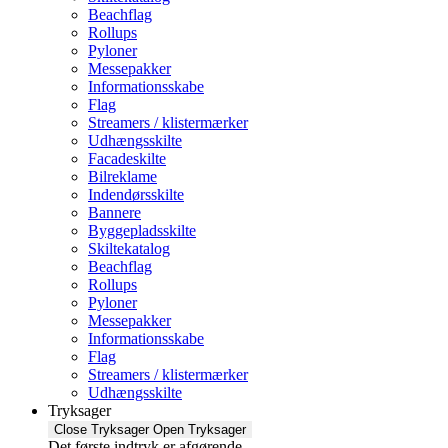
Beachflag
Rollups
Pyloner
Messepakker
Informationsskabe
Flag
Streamers / klistermærker
Udhængsskilte
Facadeskilte
Bilreklame
Indendørsskilte
Bannere
Byggepladsskilte
Skiltekatalog
Beachflag
Rollups
Pyloner
Messepakker
Informationsskabe
Flag
Streamers / klistermærker
Udhængsskilte
Tryksager
Close Tryksager
Open Tryksager
Det første indtryk er afgørende