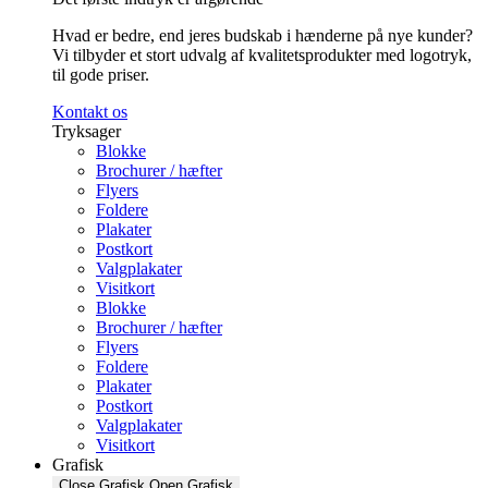
Hvad er bedre, end jeres budskab i hænderne på nye kunder?
Vi tilbyder et stort udvalg af kvalitetsprodukter med logotryk,
til gode priser.
Kontakt os
Tryksager
Blokke
Brochurer / hæfter
Flyers
Foldere
Plakater
Postkort
Valgplakater
Visitkort
Blokke
Brochurer / hæfter
Flyers
Foldere
Plakater
Postkort
Valgplakater
Visitkort
Grafisk
Close Grafisk
Open Grafisk