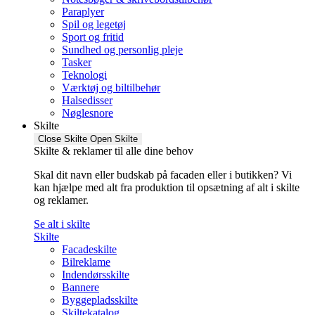
Paraplyer
Spil og legetøj
Sport og fritid
Sundhed og personlig pleje
Tasker
Teknologi
Værktøj og biltilbehør
Halsedisser
Nøglesnore
Skilte
Close Skilte
Open Skilte
Skilte & reklamer til alle dine behov
Skal dit navn eller budskab på facaden eller i butikken? Vi
kan hjælpe med alt fra produktion til opsætning af alt i skilte
og reklamer.
Se alt i skilte
Skilte
Facadeskilte
Bilreklame
Indendørsskilte
Bannere
Byggepladsskilte
Skiltekatalog