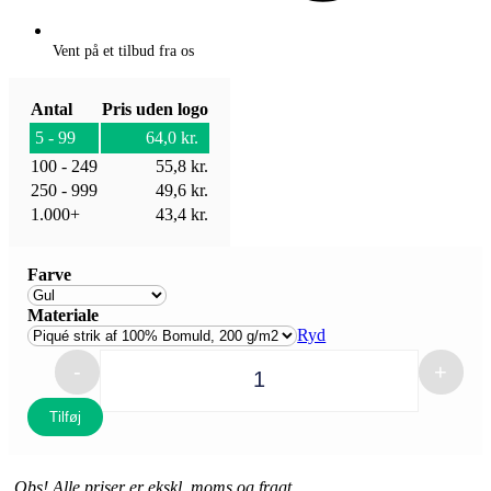
Vent på et tilbud fra os
Antal
Pris uden logo
5 - 99
64,0
kr.
100 - 249
55,8
kr.
250 - 999
49,6
kr.
1.000+
43,4
kr.
Farve
Materiale
Ryd
-
+
Quantity
Tilføj
Obs! Alle priser er ekskl. moms og fragt.