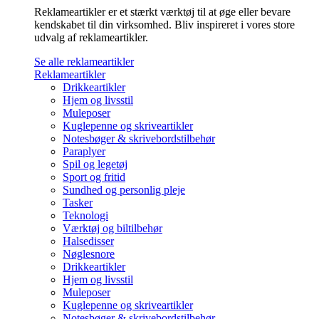
Reklameartikler er et stærkt værktøj til at øge eller bevare
kendskabet til din virksomhed. Bliv inspireret i vores store
udvalg af reklameartikler.
Se alle reklameartikler
Reklameartikler
Drikkeartikler
Hjem og livsstil
Muleposer
Kuglepenne og skriveartikler
Notesbøger & skrivebordstilbehør
Paraplyer
Spil og legetøj
Sport og fritid
Sundhed og personlig pleje
Tasker
Teknologi
Værktøj og biltilbehør
Halsedisser
Nøglesnore
Drikkeartikler
Hjem og livsstil
Muleposer
Kuglepenne og skriveartikler
Notesbøger & skrivebordstilbehør