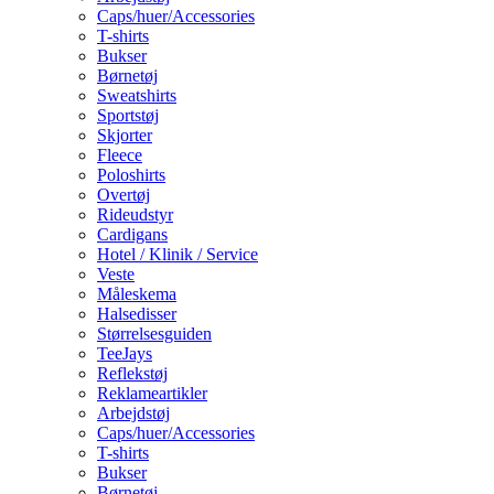
Caps/huer/Accessories
T-shirts
Bukser
Børnetøj
Sweatshirts
Sportstøj
Skjorter
Fleece
Poloshirts
Overtøj
Rideudstyr
Cardigans
Hotel / Klinik / Service
Veste
Måleskema
Halsedisser
Størrelsesguiden
TeeJays
Reflekstøj
Reklameartikler
Arbejdstøj
Caps/huer/Accessories
T-shirts
Bukser
Børnetøj