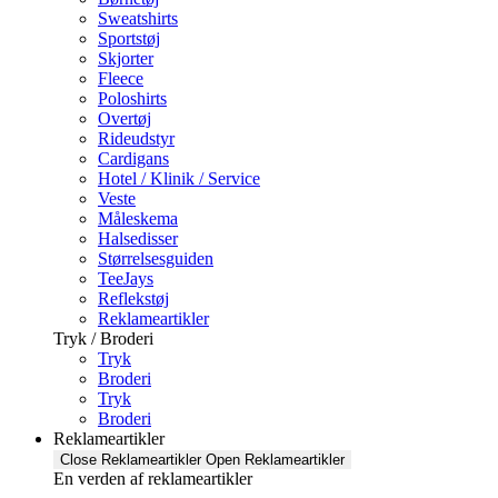
Sweatshirts
Sportstøj
Skjorter
Fleece
Poloshirts
Overtøj
Rideudstyr
Cardigans
Hotel / Klinik / Service
Veste
Måleskema
Halsedisser
Størrelsesguiden
TeeJays
Reflekstøj
Reklameartikler
Tryk / Broderi
Tryk
Broderi
Tryk
Broderi
Reklameartikler
Close Reklameartikler
Open Reklameartikler
En verden af reklameartikler ​