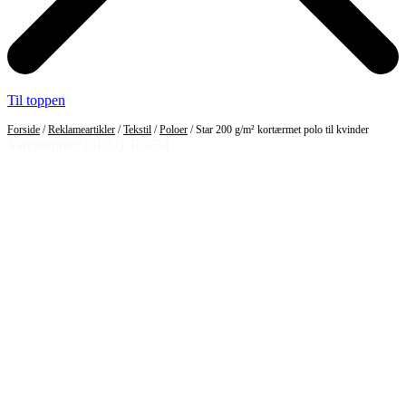
Til toppen
Forside
/
Reklameartikler
/
Tekstil
/
Poloer
/ Star 200 g/m² kortærmet polo til kvinder
Varenummer (SKU): R6634