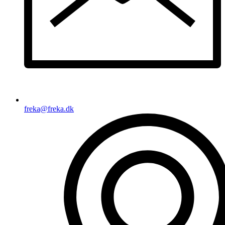
freka@freka.dk