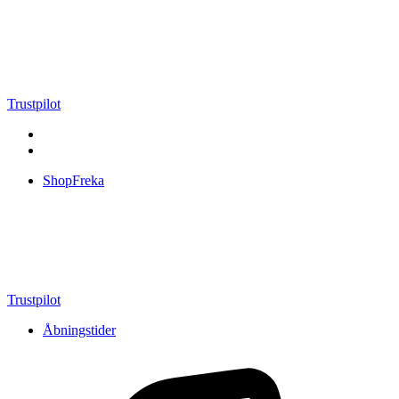
Videre
til
indhold
Trustpilot
ShopFreka
Trustpilot
Åbningstider