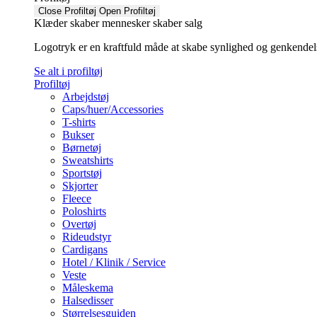
Close Profiltøj
Open Profiltøj
Klæder skaber mennesker skaber salg
Logotryk er en kraftfuld måde at skabe synlighed og genkendelse f
Se alt i profiltøj
Profiltøj
Arbejdstøj
Caps/huer/Accessories
T-shirts
Bukser
Børnetøj
Sweatshirts
Sportstøj
Skjorter
Fleece
Poloshirts
Overtøj
Rideudstyr
Cardigans
Hotel / Klinik / Service
Veste
Måleskema
Halsedisser
Størrelsesguiden