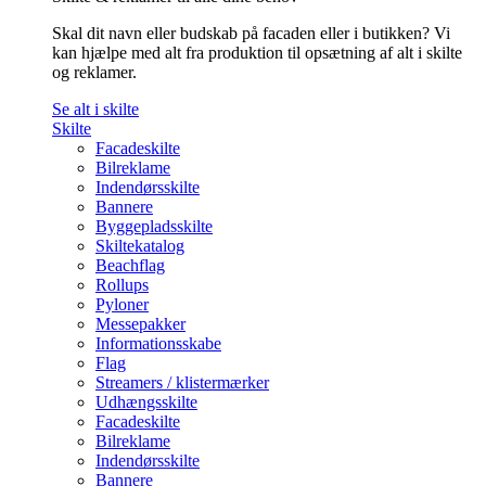
Skal dit navn eller budskab på facaden eller i butikken? Vi
kan hjælpe med alt fra produktion til opsætning af alt i skilte
og reklamer.
Se alt i skilte
Skilte
Facadeskilte
Bilreklame
Indendørsskilte
Bannere
Byggepladsskilte
Skiltekatalog
Beachflag
Rollups
Pyloner
Messepakker
Informationsskabe
Flag
Streamers / klistermærker
Udhængsskilte
Facadeskilte
Bilreklame
Indendørsskilte
Bannere