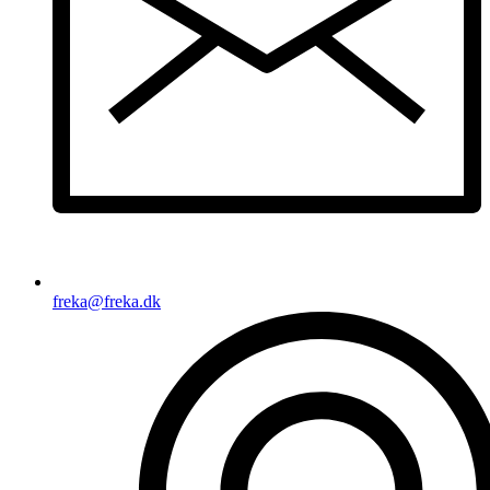
freka@freka.dk