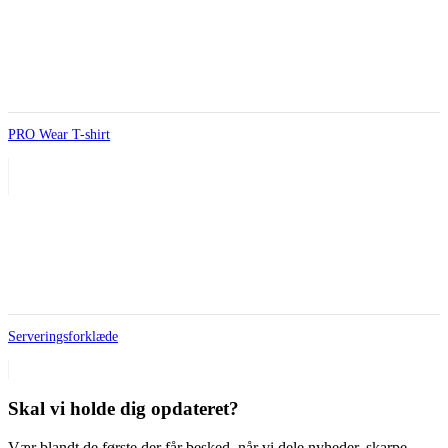
PRO Wear T-shirt
Serveringsforklæde
Skal vi holde dig opdateret?
Vær blandt de første der får besked, når vi dele nyheder, skarpe