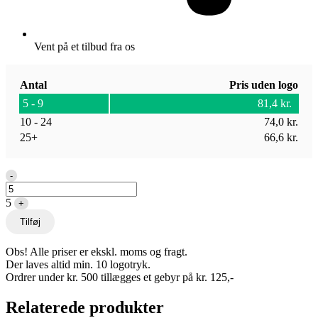
Vent på et tilbud fra os
Antal
Pris uden logo
5 - 9
81,4
kr.
10 - 24
74,0
kr.
25+
66,6
kr.
Quantity
-
5
+
Tilføj
Obs! Alle priser er ekskl. moms og fragt.
Der laves altid min. 10 logotryk.
Ordrer under kr. 500 tillægges et gebyr på kr. 125,-
Relaterede produkter