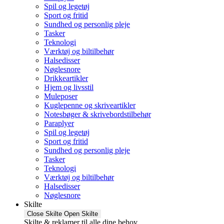
Spil og legetøj
Sport og fritid
Sundhed og personlig pleje
Tasker
Teknologi
Værktøj og biltilbehør
Halsedisser
Nøglesnore
Drikkeartikler
Hjem og livsstil
Muleposer
Kuglepenne og skriveartikler
Notesbøger & skrivebordstilbehør
Paraplyer
Spil og legetøj
Sport og fritid
Sundhed og personlig pleje
Tasker
Teknologi
Værktøj og biltilbehør
Halsedisser
Nøglesnore
Skilte
Close Skilte
Open Skilte
Skilte & reklamer til alle dine behov