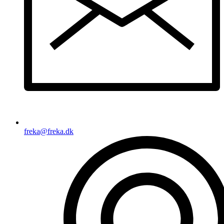
freka@freka.dk