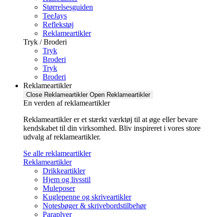
Størrelsesguiden
TeeJays
Reflekstøj
Reklameartikler
Tryk / Broderi
Tryk
Broderi
Tryk
Broderi
Reklameartikler
Close Reklameartikler
Open Reklameartikler
En verden af reklameartikler ​
Reklameartikler er et stærkt værktøj til at øge eller bevare
kendskabet til din virksomhed. Bliv inspireret i vores store
udvalg af reklameartikler.
Se alle reklameartikler
Reklameartikler
Drikkeartikler
Hjem og livsstil
Muleposer
Kuglepenne og skriveartikler
Notesbøger & skrivebordstilbehør
Paraplyer