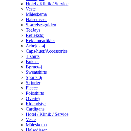
Hotel / Klinik / Service
Veste
Måleskema
Halsedisser
Størrelsesguiden
TeeJays
Reflekstøj
Reklameartikler
Arbejdstøj
Caps/huer/Accessories
T-shirts
Bukser
Børnetøj
Sweatshirts
Sportstøj
Skjorter
Fleece
Poloshirts
Overtøj
Rideudstyr
Cardigans
Hotel / Klinik / Service
Veste
Måleskema
Halsedisser