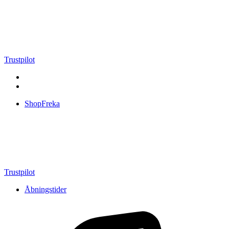
Videre
til
indhold
Trustpilot
ShopFreka
Trustpilot
Åbningstider