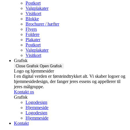
Postkort
Valgplakater
Visitkort
Blokke
Brochurer / hæfter
Flyers
Foldere
Plakater
Postkort
Valgplakater
Visitkort
Grafisk
Close Grafisk
Open Grafisk
Logo og hjemmesider
I en digital verden er førsteindtrykket alt. Vi skaber logoer og
hjemmesidedesign, der fanger jeres essens og appellerer til
jeres målgruppe.
Kontakt os
Grafisk
Logodesign
Hjemmeside
Logodesign
Hjemmeside
Kontakt