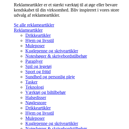
Reklameartikler er et stærkt værktøj til at øge eller bevare
kendskabet til din virksomhed. Bliv inspireret i vores store
udvalg af reklameartikler.
Se alle reklameartikler
Reklameartikler
Drikkeartikler
Hjem og livsstil
Muleposer
Kuglepenne og skriveartikler
Notesbøger & skrivebordstilbehør
Paraplyer
Spil og legetøj
Sport og fritid
Sundhed og personlig pleje
Tasker
Teknologi
Værktøj og biltilbehør
Halsedisser
Nøglesnore
Drikkeartikler
Hjem og livsstil
Muleposer
Kuglepenne og skriveartikler
Notesbøger & skrivebordstilbehør