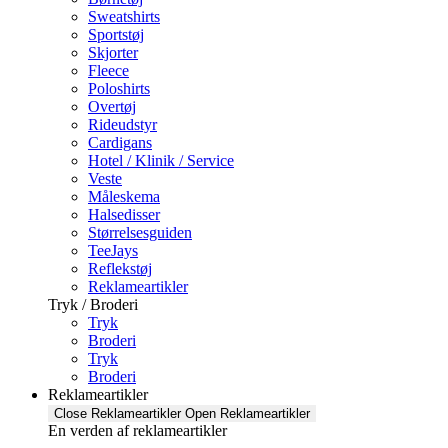
Sweatshirts
Sportstøj
Skjorter
Fleece
Poloshirts
Overtøj
Rideudstyr
Cardigans
Hotel / Klinik / Service
Veste
Måleskema
Halsedisser
Størrelsesguiden
TeeJays
Reflekstøj
Reklameartikler
Tryk / Broderi
Tryk
Broderi
Tryk
Broderi
Reklameartikler
Close Reklameartikler
Open Reklameartikler
En verden af reklameartikler ​