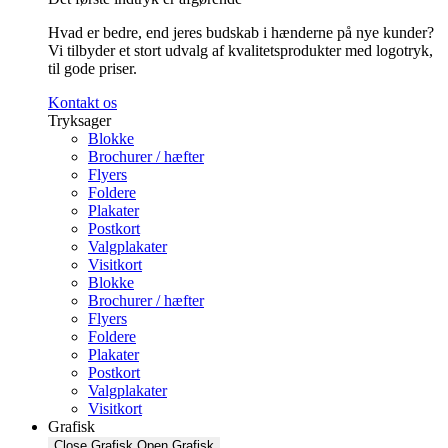
Hvad er bedre, end jeres budskab i hænderne på nye kunder?
Vi tilbyder et stort udvalg af kvalitetsprodukter med logotryk,
til gode priser.
Kontakt os
Tryksager
Blokke
Brochurer / hæfter
Flyers
Foldere
Plakater
Postkort
Valgplakater
Visitkort
Blokke
Brochurer / hæfter
Flyers
Foldere
Plakater
Postkort
Valgplakater
Visitkort
Grafisk
Close Grafisk
Open Grafisk