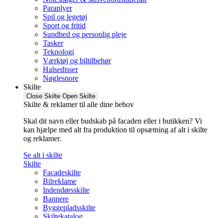
Paraplyer
Spil og legetøj
Sport og fritid
Sundhed og personlig pleje
Tasker
Teknologi
Værktøj og biltilbehør
Halsedisser
Nøglesnore
Skilte
Close Skilte
Open Skilte
Skilte & reklamer til alle dine behov
Skal dit navn eller budskab på facaden eller i butikken? Vi
kan hjælpe med alt fra produktion til opsætning af alt i skilte
og reklamer.
Se alt i skilte
Skilte
Facadeskilte
Bilreklame
Indendørsskilte
Bannere
Byggepladsskilte
Skiltekatalog