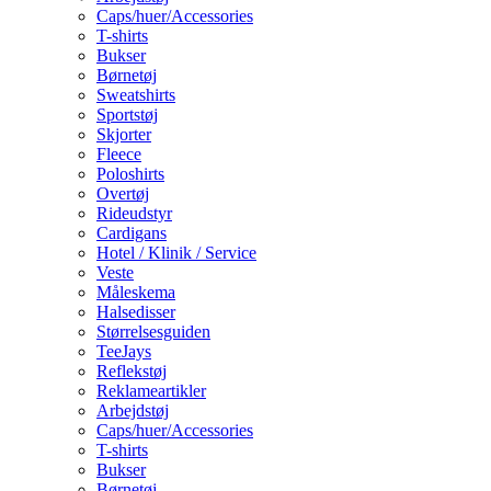
Caps/huer/Accessories
T-shirts
Bukser
Børnetøj
Sweatshirts
Sportstøj
Skjorter
Fleece
Poloshirts
Overtøj
Rideudstyr
Cardigans
Hotel / Klinik / Service
Veste
Måleskema
Halsedisser
Størrelsesguiden
TeeJays
Reflekstøj
Reklameartikler
Arbejdstøj
Caps/huer/Accessories
T-shirts
Bukser
Børnetøj