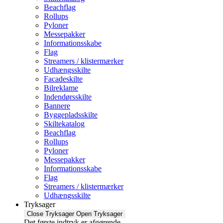
Beachflag
Rollups
Pyloner
Messepakker
Informationsskabe
Flag
Streamers / klistermærker
Udhængsskilte
Facadeskilte
Bilreklame
Indendørsskilte
Bannere
Byggepladsskilte
Skiltekatalog
Beachflag
Rollups
Pyloner
Messepakker
Informationsskabe
Flag
Streamers / klistermærker
Udhængsskilte
Tryksager
Close Tryksager
Open Tryksager
Det første indtryk er afgørende