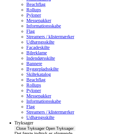
Beachflag
Rollups
Pyloner
Messepakker
Informationsskabe
Flag
Streamers / klistermærker
Udhængsskilte
Facadeskilte
Bilreklame
Indendørsskilte
Bannere
Byggepladsskilte
Skiltekatalog
Beachflag
Rollups
Pyloner
Messepakker
Informationsskabe
Flag
Streamers / klistermærker
Udhængsskilte
Tryksager
Close Tryksager
Open Tryksager
Det første indtryk er afgørende