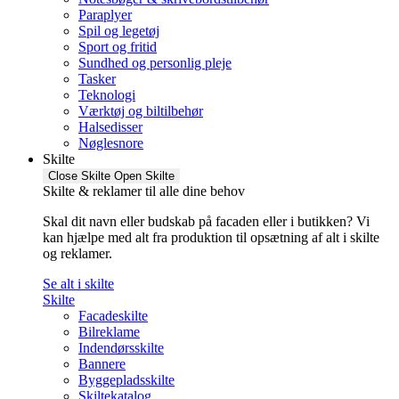
Paraplyer
Spil og legetøj
Sport og fritid
Sundhed og personlig pleje
Tasker
Teknologi
Værktøj og biltilbehør
Halsedisser
Nøglesnore
Skilte
Close Skilte
Open Skilte
Skilte & reklamer til alle dine behov
Skal dit navn eller budskab på facaden eller i butikken? Vi
kan hjælpe med alt fra produktion til opsætning af alt i skilte
og reklamer.
Se alt i skilte
Skilte
Facadeskilte
Bilreklame
Indendørsskilte
Bannere
Byggepladsskilte
Skiltekatalog