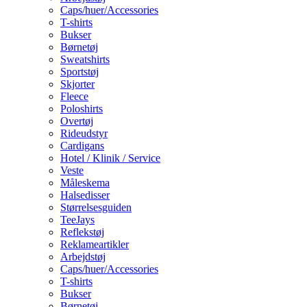
Caps/huer/Accessories
T-shirts
Bukser
Børnetøj
Sweatshirts
Sportstøj
Skjorter
Fleece
Poloshirts
Overtøj
Rideudstyr
Cardigans
Hotel / Klinik / Service
Veste
Måleskema
Halsedisser
Størrelsesguiden
TeeJays
Reflekstøj
Reklameartikler
Arbejdstøj
Caps/huer/Accessories
T-shirts
Bukser
Børnetøj