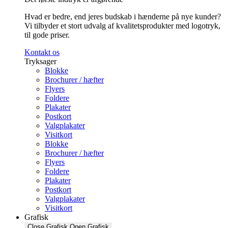
Hvad er bedre, end jeres budskab i hænderne på nye kunder?
Vi tilbyder et stort udvalg af kvalitetsprodukter med logotryk,
til gode priser.
Kontakt os
Tryksager
Blokke
Brochurer / hæfter
Flyers
Foldere
Plakater
Postkort
Valgplakater
Visitkort
Blokke
Brochurer / hæfter
Flyers
Foldere
Plakater
Postkort
Valgplakater
Visitkort
Grafisk
Close Grafisk
Open Grafisk