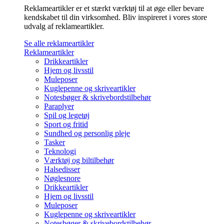
Reklameartikler er et stærkt værktøj til at øge eller bevare
kendskabet til din virksomhed. Bliv inspireret i vores store
udvalg af reklameartikler.
Se alle reklameartikler
Reklameartikler
Drikkeartikler
Hjem og livsstil
Muleposer
Kuglepenne og skriveartikler
Notesbøger & skrivebordstilbehør
Paraplyer
Spil og legetøj
Sport og fritid
Sundhed og personlig pleje
Tasker
Teknologi
Værktøj og biltilbehør
Halsedisser
Nøglesnore
Drikkeartikler
Hjem og livsstil
Muleposer
Kuglepenne og skriveartikler
Notesbøger & skrivebordstilbehør