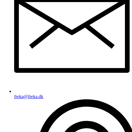
freka@freka.dk