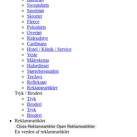
Sweatshirts
Sportstøj
Skjorter
Fleece
Poloshirts
Overtøj
Rideudstyr
Cardigans
Hotel / Klinik / Service
Veste
Måleskema
Halsedisser
Størrelsesguiden
TeeJays
Reflekstøj
Reklameartikler
Tryk / Broderi
Tryk
Broderi
Tryk
Broderi
Reklameartikler
Close Reklameartikler
Open Reklameartikler
En verden af reklameartikler ​