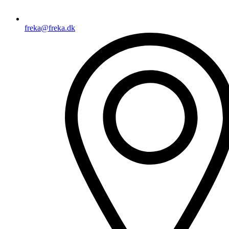
freka@freka.dk