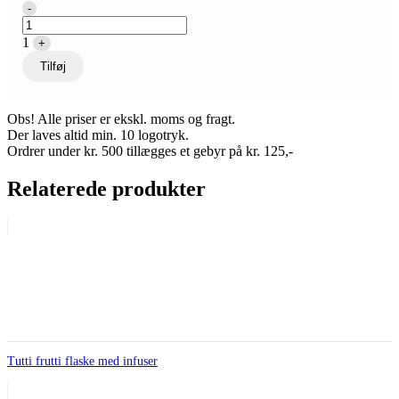
Quantity
-
1
+
Tilføj
Obs! Alle priser er ekskl. moms og fragt.
Der laves altid min. 10 logotryk.
Ordrer under kr. 500 tillægges et gebyr på kr. 125,-
Relaterede produkter
Tutti frutti flaske med infuser