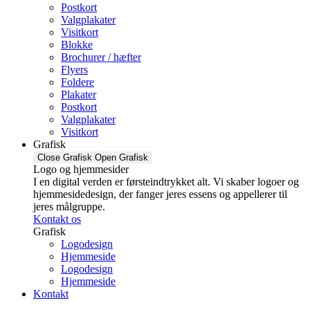
Postkort
Valgplakater
Visitkort
Blokke
Brochurer / hæfter
Flyers
Foldere
Plakater
Postkort
Valgplakater
Visitkort
Grafisk
Close Grafisk
Open Grafisk
Logo og hjemmesider
I en digital verden er førsteindtrykket alt. Vi skaber logoer og
hjemmesidedesign, der fanger jeres essens og appellerer til
jeres målgruppe.
Kontakt os
Grafisk
Logodesign
Hjemmeside
Logodesign
Hjemmeside
Kontakt