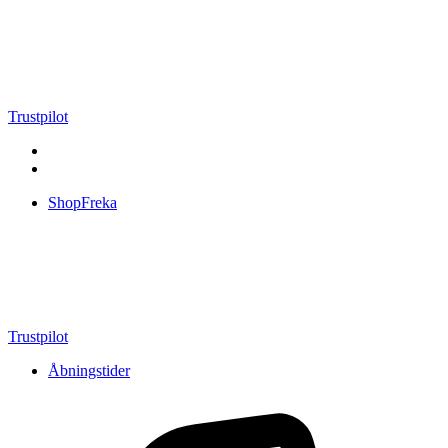
Videre
til
indhold
Trustpilot
ShopFreka
Trustpilot
Åbningstider