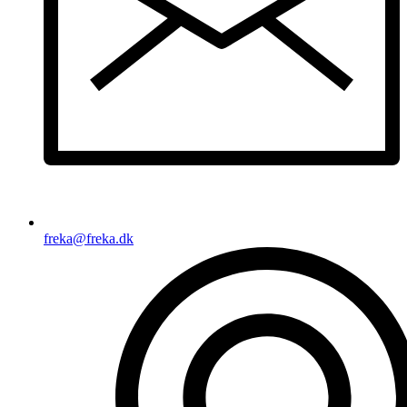
freka@freka.dk