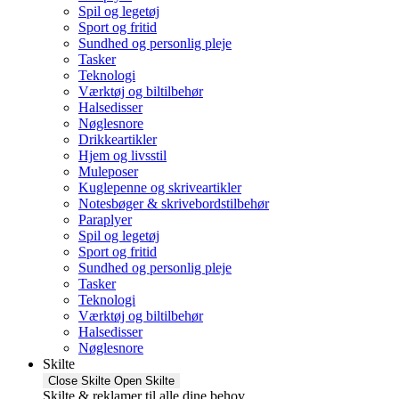
Spil og legetøj
Sport og fritid
Sundhed og personlig pleje
Tasker
Teknologi
Værktøj og biltilbehør
Halsedisser
Nøglesnore
Drikkeartikler
Hjem og livsstil
Muleposer
Kuglepenne og skriveartikler
Notesbøger & skrivebordstilbehør
Paraplyer
Spil og legetøj
Sport og fritid
Sundhed og personlig pleje
Tasker
Teknologi
Værktøj og biltilbehør
Halsedisser
Nøglesnore
Skilte
Close Skilte
Open Skilte
Skilte & reklamer til alle dine behov