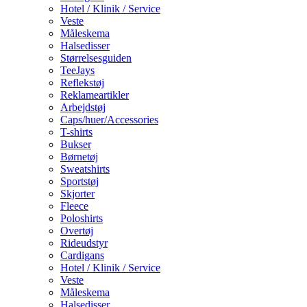
Hotel / Klinik / Service
Veste
Måleskema
Halsedisser
Størrelsesguiden
TeeJays
Reflekstøj
Reklameartikler
Arbejdstøj
Caps/huer/Accessories
T-shirts
Bukser
Børnetøj
Sweatshirts
Sportstøj
Skjorter
Fleece
Poloshirts
Overtøj
Rideudstyr
Cardigans
Hotel / Klinik / Service
Veste
Måleskema
Halsedisser