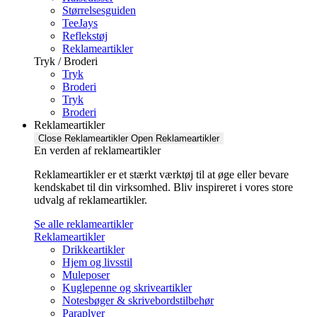
Størrelsesguiden
TeeJays
Reflekstøj
Reklameartikler
Tryk / Broderi
Tryk
Broderi
Tryk
Broderi
Reklameartikler
Close Reklameartikler
Open Reklameartikler
En verden af reklameartikler ​
Reklameartikler er et stærkt værktøj til at øge eller bevare
kendskabet til din virksomhed. Bliv inspireret i vores store
udvalg af reklameartikler.
Se alle reklameartikler
Reklameartikler
Drikkeartikler
Hjem og livsstil
Muleposer
Kuglepenne og skriveartikler
Notesbøger & skrivebordstilbehør
Paraplyer