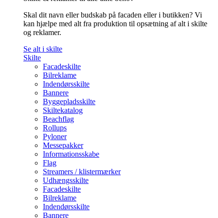
Skal dit navn eller budskab på facaden eller i butikken? Vi
kan hjælpe med alt fra produktion til opsætning af alt i skilte
og reklamer.
Se alt i skilte
Skilte
Facadeskilte
Bilreklame
Indendørsskilte
Bannere
Byggepladsskilte
Skiltekatalog
Beachflag
Rollups
Pyloner
Messepakker
Informationsskabe
Flag
Streamers / klistermærker
Udhængsskilte
Facadeskilte
Bilreklame
Indendørsskilte
Bannere