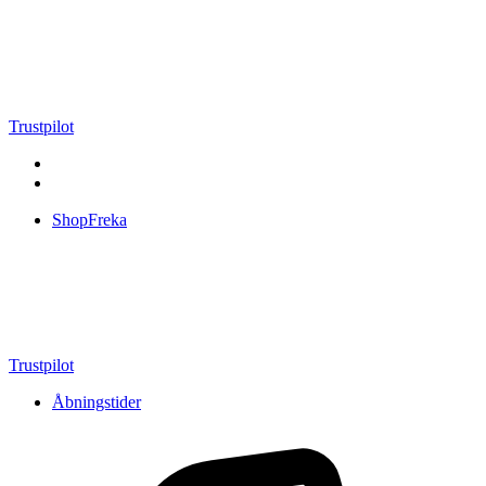
Videre
til
indhold
Trustpilot
ShopFreka
Trustpilot
Åbningstider