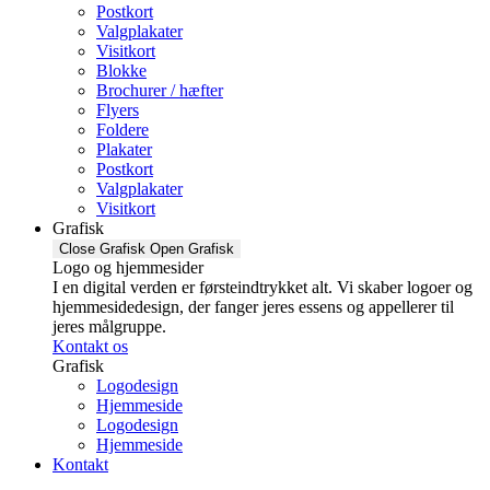
Postkort
Valgplakater
Visitkort
Blokke
Brochurer / hæfter
Flyers
Foldere
Plakater
Postkort
Valgplakater
Visitkort
Grafisk
Close Grafisk
Open Grafisk
Logo og hjemmesider
I en digital verden er førsteindtrykket alt. Vi skaber logoer og
hjemmesidedesign, der fanger jeres essens og appellerer til
jeres målgruppe.
Kontakt os
Grafisk
Logodesign
Hjemmeside
Logodesign
Hjemmeside
Kontakt