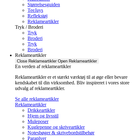
Størrelsesguiden
TeeJays
Reflekstøj
Reklameartikler
Tryk / Broderi
Tryk
Broderi
Tryk
Broderi
Reklameartikler
Close Reklameartikler
Open Reklameartikler
En verden af reklameartikler ​
Reklameartikler er et stærkt værktøj til at øge eller bevare
kendskabet til din virksomhed. Bliv inspireret i vores store
udvalg af reklameartikler.
Se alle reklameartikler
Reklameartikler
Drikkeartikler
Hjem og livsstil
Muleposer
Kuglepenne og skriveartikler
Notesbøger & skrivebordstilbehør
Paraplyer