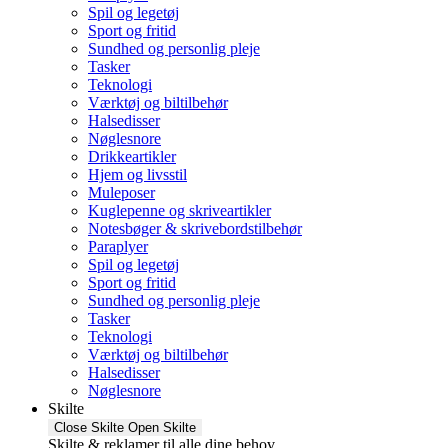
Spil og legetøj
Sport og fritid
Sundhed og personlig pleje
Tasker
Teknologi
Værktøj og biltilbehør
Halsedisser
Nøglesnore
Drikkeartikler
Hjem og livsstil
Muleposer
Kuglepenne og skriveartikler
Notesbøger & skrivebordstilbehør
Paraplyer
Spil og legetøj
Sport og fritid
Sundhed og personlig pleje
Tasker
Teknologi
Værktøj og biltilbehør
Halsedisser
Nøglesnore
Skilte
Close Skilte
Open Skilte
Skilte & reklamer til alle dine behov