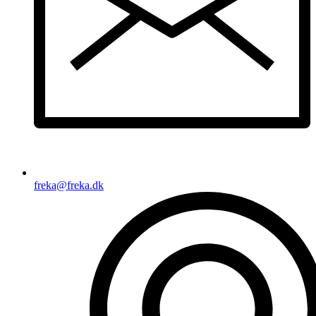
freka@freka.dk