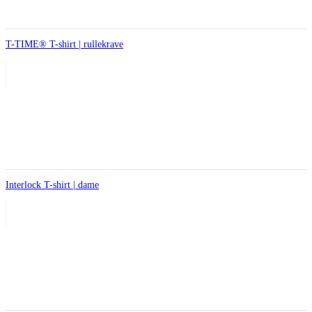
T-TIME® T-shirt | rullekrave
Interlock T-shirt | dame