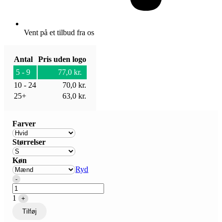
Vent på et tilbud fra os
Antal
Pris uden logo
5 - 9
77,0
kr.
10 - 24
70,0
kr.
25+
63,0
kr.
Farver
Størrelser
Køn
Ryd
Quantity
-
1
+
Tilføj