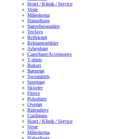
Hotel / Klinik / Service
Veste
Måleskema
Halsedisser
Størrelsesguiden
TeeJays
Reflekstøj
Reklameartikler
Arbejdstøj
Caps/huer/Accessories
T-shirts
Bukser
Børnetøj
Sweatshirts
Sportstøj
Skjorter
Fleece
Poloshirts
Overtøj
Rideudstyr
Cardigans
Hotel / Klinik / Service
Veste
Måleskema
Halsedisser