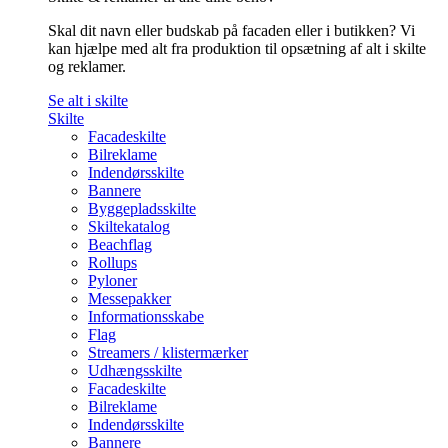
Skal dit navn eller budskab på facaden eller i butikken? Vi
kan hjælpe med alt fra produktion til opsætning af alt i skilte
og reklamer.
Se alt i skilte
Skilte
Facadeskilte
Bilreklame
Indendørsskilte
Bannere
Byggepladsskilte
Skiltekatalog
Beachflag
Rollups
Pyloner
Messepakker
Informationsskabe
Flag
Streamers / klistermærker
Udhængsskilte
Facadeskilte
Bilreklame
Indendørsskilte
Bannere