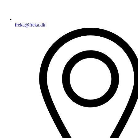
freka@freka.dk