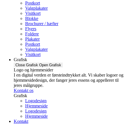
Postkort
Valgplakater
Visitkort
Blokke
Brochurer / hæfter
Flyers
Foldere
Plakater
Postkort
Valgplakater
Visitkort
Grafisk
Close Grafisk
Open Grafisk
Logo og hjemmesider
I en digital verden er førsteindtrykket alt. Vi skaber logoer og
hjemmesidedesign, der fanger jeres essens og appellerer til
jeres målgruppe.
Kontakt os
Grafisk
Logodesign
Hjemmeside
Logodesign
Hjemmeside
Kontakt