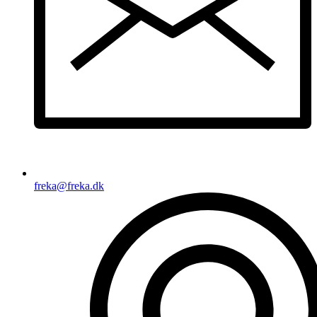
freka@freka.dk