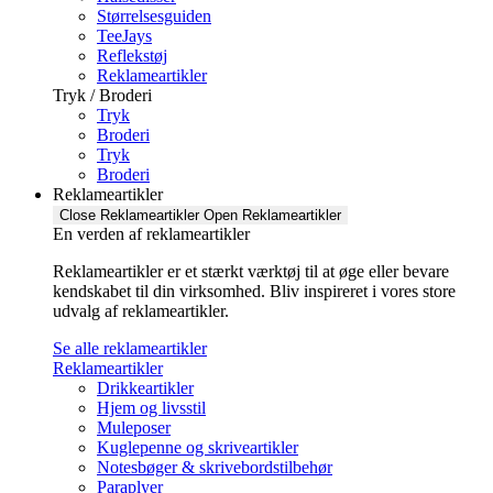
Størrelsesguiden
TeeJays
Reflekstøj
Reklameartikler
Tryk / Broderi
Tryk
Broderi
Tryk
Broderi
Reklameartikler
Close Reklameartikler
Open Reklameartikler
En verden af reklameartikler ​
Reklameartikler er et stærkt værktøj til at øge eller bevare
kendskabet til din virksomhed. Bliv inspireret i vores store
udvalg af reklameartikler.
Se alle reklameartikler
Reklameartikler
Drikkeartikler
Hjem og livsstil
Muleposer
Kuglepenne og skriveartikler
Notesbøger & skrivebordstilbehør
Paraplyer