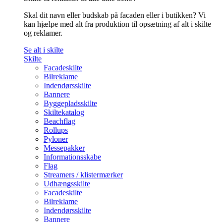
Skal dit navn eller budskab på facaden eller i butikken? Vi
kan hjælpe med alt fra produktion til opsætning af alt i skilte
og reklamer.
Se alt i skilte
Skilte
Facadeskilte
Bilreklame
Indendørsskilte
Bannere
Byggepladsskilte
Skiltekatalog
Beachflag
Rollups
Pyloner
Messepakker
Informationsskabe
Flag
Streamers / klistermærker
Udhængsskilte
Facadeskilte
Bilreklame
Indendørsskilte
Bannere