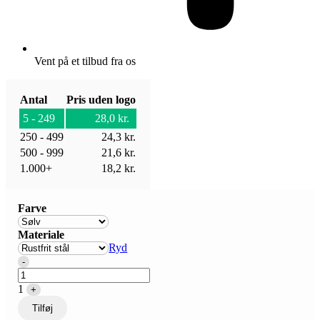
Vent på et tilbud fra os
Antal
Pris uden logo
5 - 249
28,0
kr.
250 - 499
24,3
kr.
500 - 999
21,6
kr.
1.000+
18,2
kr.
Farve
Materiale
Ryd
Quantity
-
1
+
Tilføj