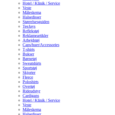
Hotel / Klinik / Service
Veste
Måleskema
Halsedisser
Størrelsesguiden
TeeJays
Reflekstøj
Reklameartikler
Arbejdstøj
Caps/huer/Accessories
T-shirts
Bukser
Børnetøj
Sweatshirts
Sportstøj
Skjorter
Fleece
Poloshirts
Overtøj
Rideudstyr
Cardigans
Hotel / Klinik / Service
Veste
Måleskema
Halsedisser