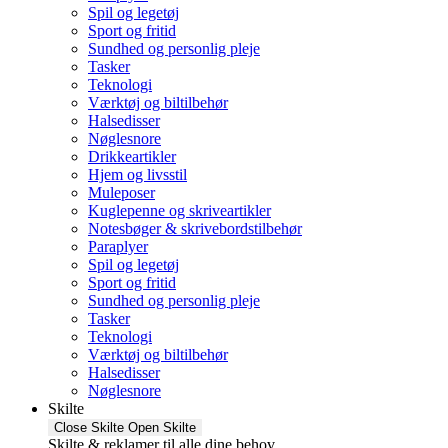
Spil og legetøj
Sport og fritid
Sundhed og personlig pleje
Tasker
Teknologi
Værktøj og biltilbehør
Halsedisser
Nøglesnore
Drikkeartikler
Hjem og livsstil
Muleposer
Kuglepenne og skriveartikler
Notesbøger & skrivebordstilbehør
Paraplyer
Spil og legetøj
Sport og fritid
Sundhed og personlig pleje
Tasker
Teknologi
Værktøj og biltilbehør
Halsedisser
Nøglesnore
Skilte
Close Skilte
Open Skilte
Skilte & reklamer til alle dine behov