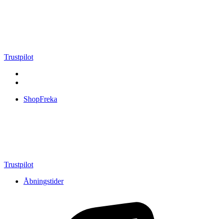
Videre
til
indhold
Trustpilot
ShopFreka
Trustpilot
Åbningstider