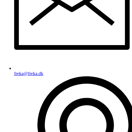
freka@freka.dk