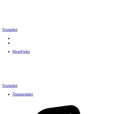
Videre
til
indhold
Trustpilot
ShopFreka
Trustpilot
Åbningstider