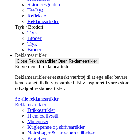
Størrelsesguiden
TeeJays
Reflekstøj
Reklameartikler
Tryk / Broderi
Tryk
Broderi
Tryk
Broderi
Reklameartikler
Close Reklameartikler
Open Reklameartikler
En verden af reklameartikler ​
Reklameartikler er et stærkt værktøj til at øge eller bevare
kendskabet til din virksomhed. Bliv inspireret i vores store
udvalg af reklameartikler.
Se alle reklameartikler
Reklameartikler
Drikkeartikler
Hjem og livsstil
Muleposer
Kuglepenne og skriveartikler
Notesbøger & skrivebordstilbehør
Paraplyer