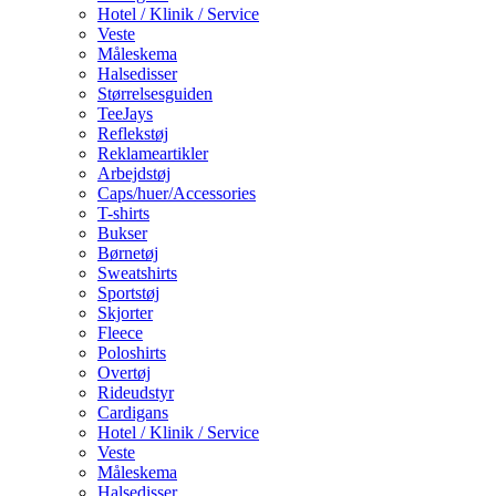
Hotel / Klinik / Service
Veste
Måleskema
Halsedisser
Størrelsesguiden
TeeJays
Reflekstøj
Reklameartikler
Arbejdstøj
Caps/huer/Accessories
T-shirts
Bukser
Børnetøj
Sweatshirts
Sportstøj
Skjorter
Fleece
Poloshirts
Overtøj
Rideudstyr
Cardigans
Hotel / Klinik / Service
Veste
Måleskema
Halsedisser