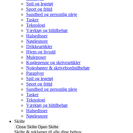
Spil og legetøj
Sport og fritid
Sundhed og personlig pleje
Tasker
Teknologi
Værktøj og biltilbehør
Halsedisser
Nøglesnore
Drikkeartikler
Hjem og livsstil
Muleposer
Kuglepenne og skriveartikler
Notesbøger & skrivebordstilbehør
Paraplyer
Spil og legetøj
Sport og fritid
Sundhed og personlig pleje
Tasker
Teknologi
Værktøj og biltilbehør
Halsedisser
Nøglesnore
Skilte
Close Skilte
Open Skilte
Skilte & reklamer til alle dine behov