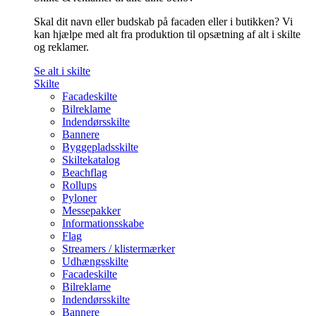
Skal dit navn eller budskab på facaden eller i butikken? Vi
kan hjælpe med alt fra produktion til opsætning af alt i skilte
og reklamer.
Se alt i skilte
Skilte
Facadeskilte
Bilreklame
Indendørsskilte
Bannere
Byggepladsskilte
Skiltekatalog
Beachflag
Rollups
Pyloner
Messepakker
Informationsskabe
Flag
Streamers / klistermærker
Udhængsskilte
Facadeskilte
Bilreklame
Indendørsskilte
Bannere