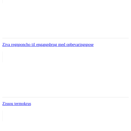
Ziva regnponcho til engangsbrug med opbevaringspose
Zissou termokrus