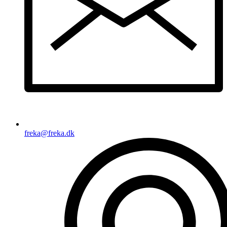
freka@freka.dk