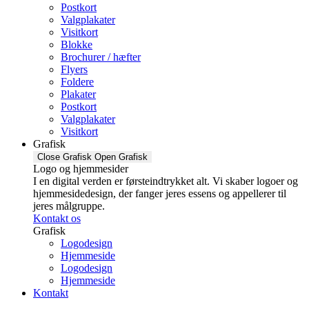
Postkort
Valgplakater
Visitkort
Blokke
Brochurer / hæfter
Flyers
Foldere
Plakater
Postkort
Valgplakater
Visitkort
Grafisk
Close Grafisk
Open Grafisk
Logo og hjemmesider
I en digital verden er førsteindtrykket alt. Vi skaber logoer og
hjemmesidedesign, der fanger jeres essens og appellerer til
jeres målgruppe.
Kontakt os
Grafisk
Logodesign
Hjemmeside
Logodesign
Hjemmeside
Kontakt