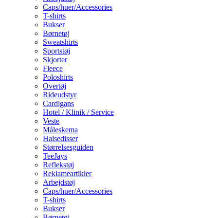
Caps/huer/Accessories
T-shirts
Bukser
Børnetøj
Sweatshirts
Sportstøj
Skjorter
Fleece
Poloshirts
Overtøj
Rideudstyr
Cardigans
Hotel / Klinik / Service
Veste
Måleskema
Halsedisser
Størrelsesguiden
TeeJays
Reflekstøj
Reklameartikler
Arbejdstøj
Caps/huer/Accessories
T-shirts
Bukser
Børnetøj