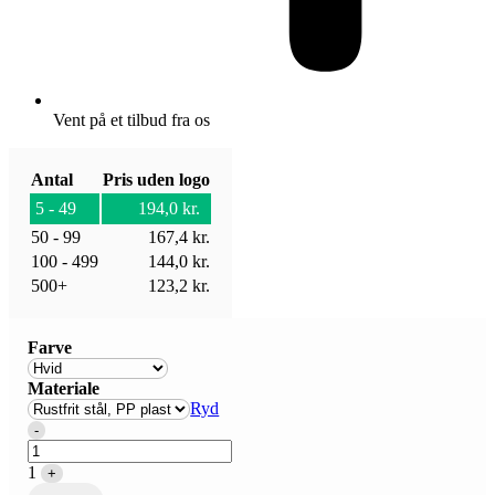
Vent på et tilbud fra os
Antal
Pris uden logo
5 - 49
194,0
kr.
50 - 99
167,4
kr.
100 - 499
144,0
kr.
500+
123,2
kr.
Farve
Materiale
Ryd
Quantity
-
1
+