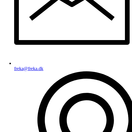
freka@freka.dk