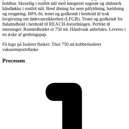
holdbar. Skruelåg i rustfrit stål med integreret sugerør og slidstærk
håndløkke i rustfrit stål. Bred åbning for nem påfyldning, hældning
og rengøring. BPA-fri, testet og godkendt i henhold til tysk
lovgivning om fødevaresikkerhed (LFGB). Testet og godkendt for
ftalatindhold i henhold til REACH-forordningen. Perfekt til
isterninger. Rumindholdet er 750 ml. Håndvask anbefales. Leveres i
en æske af genbrugspap.
Få logo på Isoleret flasker: Thor 750 ml kobberisoleret
vakuumsportsflaske
Processen