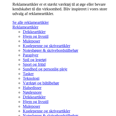
Reklameartikler er et stærkt værktøj til at øge eller bevare
kendskabet til din virksomhed. Bliv inspireret i vores store
udvalg af reklameartikler.
Se alle reklameartikler
Reklameartikler
Drikkeartikler
Hjem og livsstil
Muleposer
Kuglepenne og skriveartikler
Notesbøger & skrivebordstilbehør
Paraplyer
Spil og legetøj
Sport og fritid
Sundhed og personlig pleje
Tasker
Teknologi
Værktøj og biltilbehør
Halsedisser
Nøglesnore
Drikkeartikler
Hjem og livsstil
Muleposer
Kuglepenne og skriveartikler
Notesbøger & skrivebordstilbehør