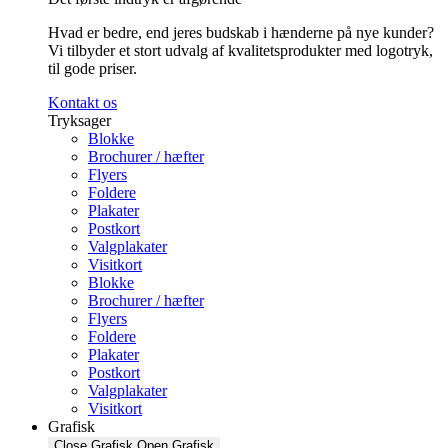
Hvad er bedre, end jeres budskab i hænderne på nye kunder?
Vi tilbyder et stort udvalg af kvalitetsprodukter med logotryk,
til gode priser.
Kontakt os
Tryksager
Blokke
Brochurer / hæfter
Flyers
Foldere
Plakater
Postkort
Valgplakater
Visitkort
Blokke
Brochurer / hæfter
Flyers
Foldere
Plakater
Postkort
Valgplakater
Visitkort
Grafisk
Close Grafisk
Open Grafisk