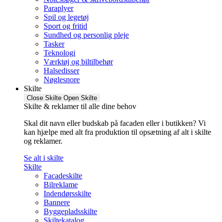
Paraplyer
Spil og legetøj
Sport og fritid
Sundhed og personlig pleje
Tasker
Teknologi
Værktøj og biltilbehør
Halsedisser
Nøglesnore
Skilte
Close Skilte
Open Skilte
Skilte & reklamer til alle dine behov
Skal dit navn eller budskab på facaden eller i butikken? Vi
kan hjælpe med alt fra produktion til opsætning af alt i skilte
og reklamer.
Se alt i skilte
Skilte
Facadeskilte
Bilreklame
Indendørsskilte
Bannere
Byggepladsskilte
Skiltekatalog