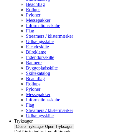
Beachflag
Rollups
Pyloner
Messepakker
Informationsskabe
Flag
Streamers / klistermærker
Udhængsskilte
Facadeskilte
Bilreklame
Indendørsskilte
Bannere
Byggepladsskilte
Skiltekatalog
Beachflag
Rollups
Pyloner
Messepakker
Informationsskabe
Flag
Streamers / klistermærker
Udhængsskilte
Tryksager
Close Tryksager
Open Tryksager
Det første indtryk er afgørende