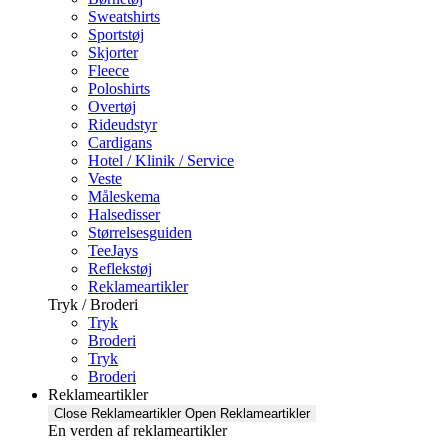
Sweatshirts
Sportstøj
Skjorter
Fleece
Poloshirts
Overtøj
Rideudstyr
Cardigans
Hotel / Klinik / Service
Veste
Måleskema
Halsedisser
Størrelsesguiden
TeeJays
Reflekstøj
Reklameartikler
Tryk / Broderi
Tryk
Broderi
Tryk
Broderi
Reklameartikler
Close Reklameartikler
Open Reklameartikler
En verden af reklameartikler ​