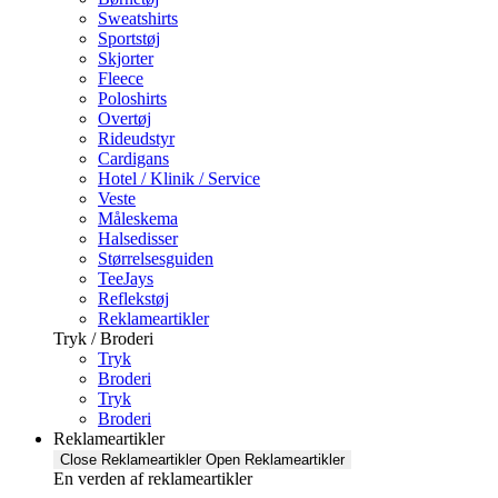
Sweatshirts
Sportstøj
Skjorter
Fleece
Poloshirts
Overtøj
Rideudstyr
Cardigans
Hotel / Klinik / Service
Veste
Måleskema
Halsedisser
Størrelsesguiden
TeeJays
Reflekstøj
Reklameartikler
Tryk / Broderi
Tryk
Broderi
Tryk
Broderi
Reklameartikler
Close Reklameartikler
Open Reklameartikler
En verden af reklameartikler ​