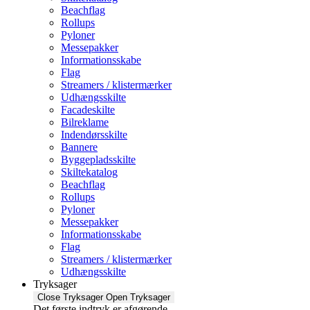
Beachflag
Rollups
Pyloner
Messepakker
Informationsskabe
Flag
Streamers / klistermærker
Udhængsskilte
Facadeskilte
Bilreklame
Indendørsskilte
Bannere
Byggepladsskilte
Skiltekatalog
Beachflag
Rollups
Pyloner
Messepakker
Informationsskabe
Flag
Streamers / klistermærker
Udhængsskilte
Tryksager
Close Tryksager
Open Tryksager
Det første indtryk er afgørende