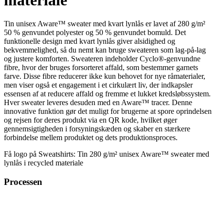
Tin unisex Aware™ sweater med kvart lynlås er lavet af 280 g/m²
50 % genvundet polyester og 50 % genvundet bomuld. Det
funktionelle design med kvart lynlås giver alsidighed og
bekvemmelighed, så du nemt kan bruge sweateren som lag-på-lag
og justere komforten. Sweateren indeholder Cyclo®-genvundne
fibre, hvor der bruges forsorteret affald, som bestemmer garnets
farve. Disse fibre reducerer ikke kun behovet for nye råmaterialer,
men viser også et engagement i et cirkulært liv, der indkapsler
essensen af at reducere affald og fremme et lukket kredsløbssystem.
Hver sweater leveres desuden med en Aware™ tracer. Denne
innovative funktion gør det muligt for brugerne at spore oprindelsen
og rejsen for deres produkt via en QR kode, hvilket øger
gennemsigtigheden i forsyningskæden og skaber en stærkere
forbindelse mellem produktet og dets produktionsproces.
Få logo på Sweatshirts: Tin 280 g/m² unisex Aware™ sweater med
lynlås i recycled materiale
Processen