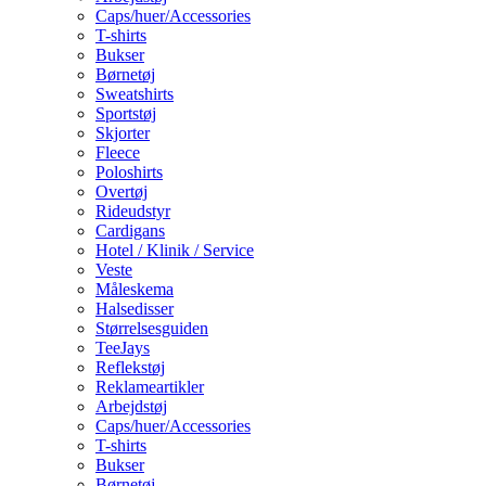
Caps/huer/Accessories
T-shirts
Bukser
Børnetøj
Sweatshirts
Sportstøj
Skjorter
Fleece
Poloshirts
Overtøj
Rideudstyr
Cardigans
Hotel / Klinik / Service
Veste
Måleskema
Halsedisser
Størrelsesguiden
TeeJays
Reflekstøj
Reklameartikler
Arbejdstøj
Caps/huer/Accessories
T-shirts
Bukser
Børnetøj