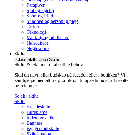
Paraplyer
Spil og legetøj
Sport og fritid
Sundhed og personlig pleje
Tasker
Teknologi
Værktøj og biltilbehør
Halsedisser
Nøglesnore
Skilte
Close Skilte
Open Skilte
Skilte & reklamer til alle dine behov
Skal dit navn eller budskab på facaden eller i butikken? Vi
kan hjælpe med alt fra produktion til opsætning af alt i skilte
og reklamer.
Se alt i skilte
Skilte
Facadeskilte
Bilreklame
Indendørsskilte
Bannere
Byggepladsskilte
Skiltekatalog