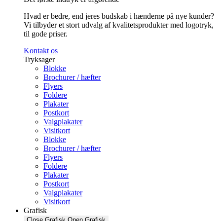
Hvad er bedre, end jeres budskab i hænderne på nye kunder?
Vi tilbyder et stort udvalg af kvalitetsprodukter med logotryk,
til gode priser.
Kontakt os
Tryksager
Blokke
Brochurer / hæfter
Flyers
Foldere
Plakater
Postkort
Valgplakater
Visitkort
Blokke
Brochurer / hæfter
Flyers
Foldere
Plakater
Postkort
Valgplakater
Visitkort
Grafisk
Close Grafisk
Open Grafisk