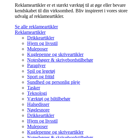
Reklameartikler er et stærkt værktøj til at øge eller bevare
kendskabet til din virksomhed. Bliv inspireret i vores store
udvalg af reklameartikler.
Se alle reklameartikler
Reklameartikler
Drikkeartikler
Hjem og livsstil
Muleposer
Kuglepenne og skriveartikler
Notesbøger & skrivebordstilbehør
Paraplyer
Spil og legetøj
Sport og fritid
Sundhed og personlig pleje
Tasker
Teknologi
Værktøj og biltilbehør
Halsedisser
Nøglesnore
Drikkeartikler
Hjem og livsstil
Muleposer
Kuglepenne og skriveartikler
Notesbøger & skrivebordstilbehør