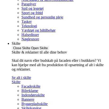
Paraplyer
Spil og legetøj
Sport og fritid
Sundhed og personlig pleje
Tasker
Teknologi
Værktøj og biltilbehør
Halsedisser
Nøglesnore
Skilte
Close Skilte
Open Skilte
Skilte & reklamer til alle dine behov
Skal dit navn eller budskab på facaden eller i butikken? Vi
kan hjælpe med alt fra produktion til opsætning af alt i skilte
og reklamer.
Se alt i skilte
Skilte
Facadeskilte
Bilreklame
Indendørsskilte
Bannere
Byggepladsskilte
Skiltekatalog