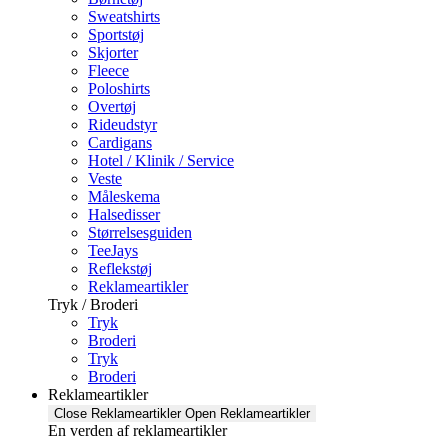
Sweatshirts
Sportstøj
Skjorter
Fleece
Poloshirts
Overtøj
Rideudstyr
Cardigans
Hotel / Klinik / Service
Veste
Måleskema
Halsedisser
Størrelsesguiden
TeeJays
Reflekstøj
Reklameartikler
Tryk / Broderi
Tryk
Broderi
Tryk
Broderi
Reklameartikler
Close Reklameartikler
Open Reklameartikler
En verden af reklameartikler ​