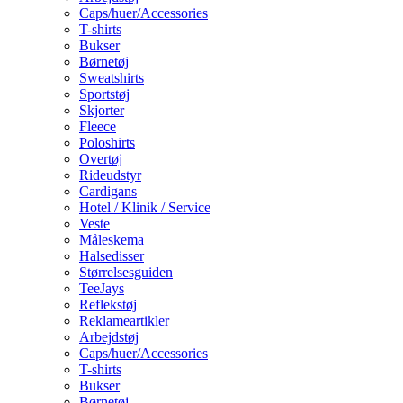
Caps/huer/Accessories
T-shirts
Bukser
Børnetøj
Sweatshirts
Sportstøj
Skjorter
Fleece
Poloshirts
Overtøj
Rideudstyr
Cardigans
Hotel / Klinik / Service
Veste
Måleskema
Halsedisser
Størrelsesguiden
TeeJays
Reflekstøj
Reklameartikler
Arbejdstøj
Caps/huer/Accessories
T-shirts
Bukser
Børnetøj