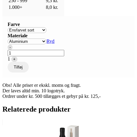
250 - 999
9,3
kr.
1.000+
8,0
kr.
Farve
Materiale
Ryd
Quantity
-
1
+
Tilføj
Obs! Alle priser er ekskl. moms og fragt.
Der laves altid min. 10 logotryk.
Ordrer under kr. 500 tillægges et gebyr på kr. 125,-
Relaterede produkter