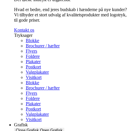
Hvad er bedre, end jeres budskab i hænderne på nye kunder?
Vi tilbyder et stort udvalg af kvalitetsprodukter med logotryk,
til gode priser.
Kontakt os
Tryksager
Blokke
Brochurer / hæfter
Flyers
Foldere
Plakater
Postkort
Valgplakater
Visitkort
Blokke
Brochurer / hæfter
Flyers
Foldere
Plakater
Postkort
Valgplakater
Visitkort
Grafisk
Close Grafisk
Open Grafisk