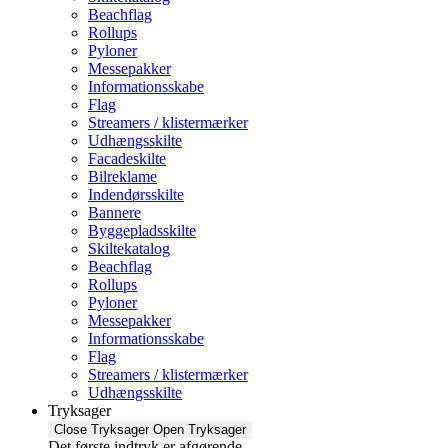
Beachflag
Rollups
Pyloner
Messepakker
Informationsskabe
Flag
Streamers / klistermærker
Udhængsskilte
Facadeskilte
Bilreklame
Indendørsskilte
Bannere
Byggepladsskilte
Skiltekatalog
Beachflag
Rollups
Pyloner
Messepakker
Informationsskabe
Flag
Streamers / klistermærker
Udhængsskilte
Tryksager
Close Tryksager
Open Tryksager
Det første indtryk er afgørende