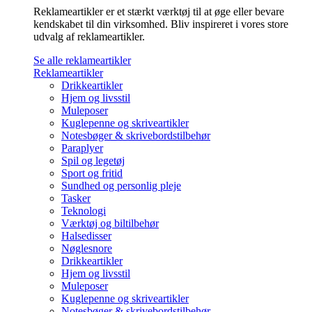
Reklameartikler er et stærkt værktøj til at øge eller bevare
kendskabet til din virksomhed. Bliv inspireret i vores store
udvalg af reklameartikler.
Se alle reklameartikler
Reklameartikler
Drikkeartikler
Hjem og livsstil
Muleposer
Kuglepenne og skriveartikler
Notesbøger & skrivebordstilbehør
Paraplyer
Spil og legetøj
Sport og fritid
Sundhed og personlig pleje
Tasker
Teknologi
Værktøj og biltilbehør
Halsedisser
Nøglesnore
Drikkeartikler
Hjem og livsstil
Muleposer
Kuglepenne og skriveartikler
Notesbøger & skrivebordstilbehør