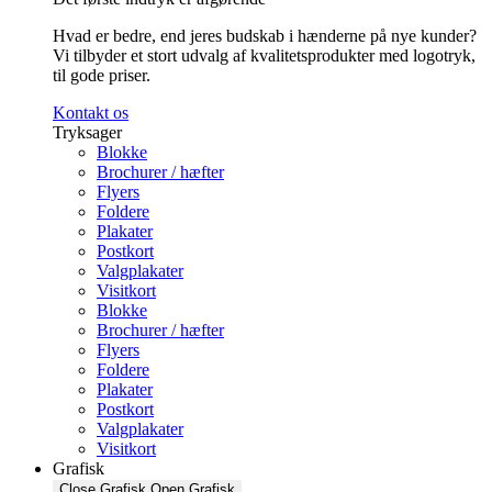
Hvad er bedre, end jeres budskab i hænderne på nye kunder?
Vi tilbyder et stort udvalg af kvalitetsprodukter med logotryk,
til gode priser.
Kontakt os
Tryksager
Blokke
Brochurer / hæfter
Flyers
Foldere
Plakater
Postkort
Valgplakater
Visitkort
Blokke
Brochurer / hæfter
Flyers
Foldere
Plakater
Postkort
Valgplakater
Visitkort
Grafisk
Close Grafisk
Open Grafisk