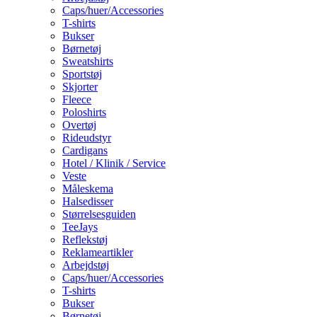
Caps/huer/Accessories
T-shirts
Bukser
Børnetøj
Sweatshirts
Sportstøj
Skjorter
Fleece
Poloshirts
Overtøj
Rideudstyr
Cardigans
Hotel / Klinik / Service
Veste
Måleskema
Halsedisser
Størrelsesguiden
TeeJays
Reflekstøj
Reklameartikler
Arbejdstøj
Caps/huer/Accessories
T-shirts
Bukser
Børnetøj