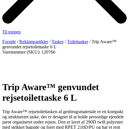
Til toppen
Forside
/
Reklameartikler
/
Tasker
/
Toilettasker
/ Trip Aware™
genvundet rejsetoilettaske 6 L
Varenummer (SKU): 120766
Trip Aware™ genvundet
rejsetoilettaske 6 L
Trip Aware™ rejsetoilettasken af genbrugsmateriale er en kompakt
og struktureret taske, der er designet til at holde personlige ejendele
pænt organiseret under rejsen. Den er lavet af 290D twill polyester
med strikket bagside og foret med RPET 210D/PU og har et rent