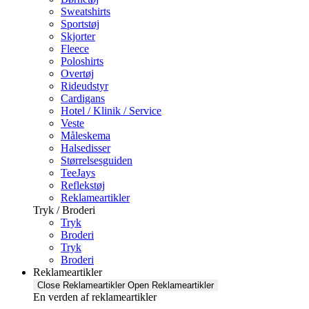
Sweatshirts
Sportstøj
Skjorter
Fleece
Poloshirts
Overtøj
Rideudstyr
Cardigans
Hotel / Klinik / Service
Veste
Måleskema
Halsedisser
Størrelsesguiden
TeeJays
Reflekstøj
Reklameartikler
Tryk / Broderi
Tryk
Broderi
Tryk
Broderi
Reklameartikler
Close Reklameartikler
Open Reklameartikler
En verden af reklameartikler ​