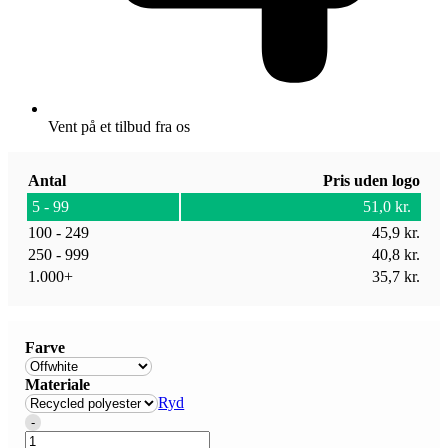
Vent på et tilbud fra os
Antal
Pris uden logo
5 - 99
51,0
kr.
100 - 249
45,9
kr.
250 - 999
40,8
kr.
1.000+
35,7
kr.
Farve
Materiale
Ryd
Quantity
-