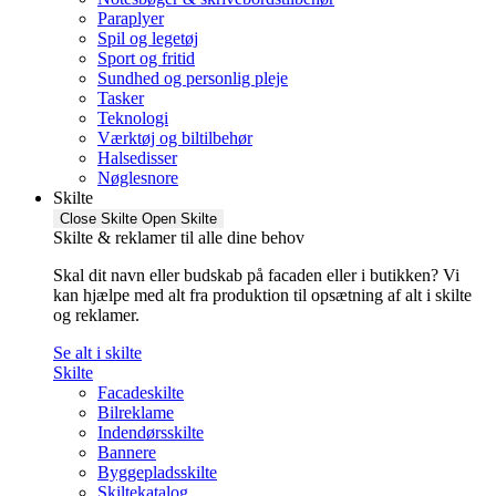
Paraplyer
Spil og legetøj
Sport og fritid
Sundhed og personlig pleje
Tasker
Teknologi
Værktøj og biltilbehør
Halsedisser
Nøglesnore
Skilte
Close Skilte
Open Skilte
Skilte & reklamer til alle dine behov
Skal dit navn eller budskab på facaden eller i butikken? Vi
kan hjælpe med alt fra produktion til opsætning af alt i skilte
og reklamer.
Se alt i skilte
Skilte
Facadeskilte
Bilreklame
Indendørsskilte
Bannere
Byggepladsskilte
Skiltekatalog