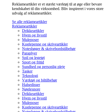
Reklameartikler er et stærkt værktøj til at øge eller bevare
kendskabet til din virksomhed. Bliv inspireret i vores store
udvalg af reklameartikler.
Se alle reklameartikler
Reklameartikler
Drikkeartikler
Hjem og livsstil
Muleposer
Kuglepenne og skriveartikler
Notesbøger & skrivebordstilbehør
Paraplyer
Spil og legetøj
Sport og fritid
Sundhed og personlig pleje
Tasker
Teknologi
Værktøj og biltilbehør
Halsedisser
Nøglesnore
Drikkeartikler
Hjem og livsstil
Muleposer
Kuglepenne og skriveartikler
Notesbøger & skrivebordstilbehør