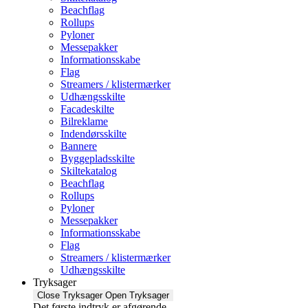
Beachflag
Rollups
Pyloner
Messepakker
Informationsskabe
Flag
Streamers / klistermærker
Udhængsskilte
Facadeskilte
Bilreklame
Indendørsskilte
Bannere
Byggepladsskilte
Skiltekatalog
Beachflag
Rollups
Pyloner
Messepakker
Informationsskabe
Flag
Streamers / klistermærker
Udhængsskilte
Tryksager
Close Tryksager
Open Tryksager
Det første indtryk er afgørende