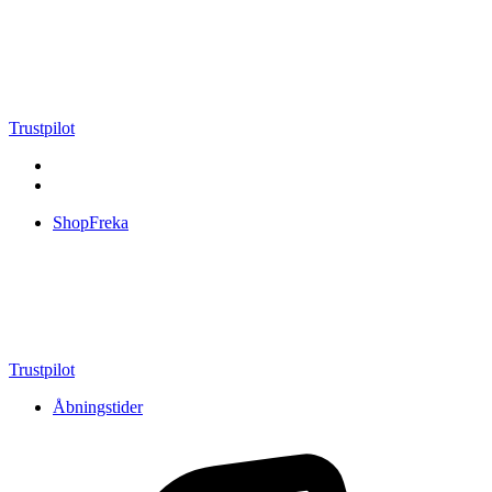
Videre
til
indhold
Trustpilot
ShopFreka
Trustpilot
Åbningstider