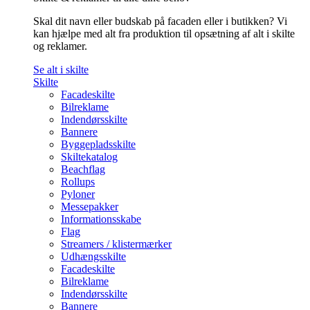
Skal dit navn eller budskab på facaden eller i butikken? Vi
kan hjælpe med alt fra produktion til opsætning af alt i skilte
og reklamer.
Se alt i skilte
Skilte
Facadeskilte
Bilreklame
Indendørsskilte
Bannere
Byggepladsskilte
Skiltekatalog
Beachflag
Rollups
Pyloner
Messepakker
Informationsskabe
Flag
Streamers / klistermærker
Udhængsskilte
Facadeskilte
Bilreklame
Indendørsskilte
Bannere