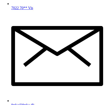
7022 70** Vis
freka@freka.dk