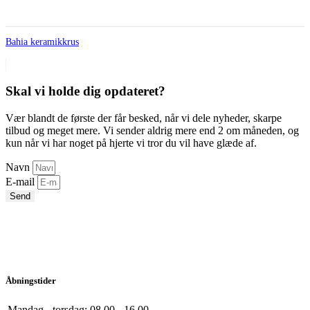
Bahia keramikkrus
Skal vi holde dig opdateret?
Vær blandt de første der får besked, når vi dele nyheder, skarpe
tilbud og meget mere. Vi sender aldrig mere end 2 om måneden, og
kun når vi har noget på hjerte vi tror du vil have glæde af.
Navn
E-mail
Send
Åbningstider
Mandag - torsdag:
08.00 - 16.00