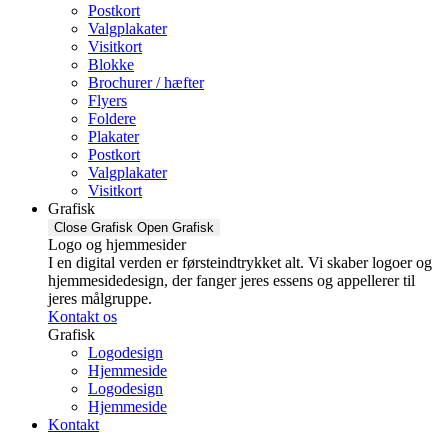
Postkort
Valgplakater
Visitkort
Blokke
Brochurer / hæfter
Flyers
Foldere
Plakater
Postkort
Valgplakater
Visitkort
Grafisk
Close Grafisk
Open Grafisk
Logo og hjemmesider
I en digital verden er førsteindtrykket alt. Vi skaber logoer og
hjemmesidedesign, der fanger jeres essens og appellerer til
jeres målgruppe.
Kontakt os
Grafisk
Logodesign
Hjemmeside
Logodesign
Hjemmeside
Kontakt