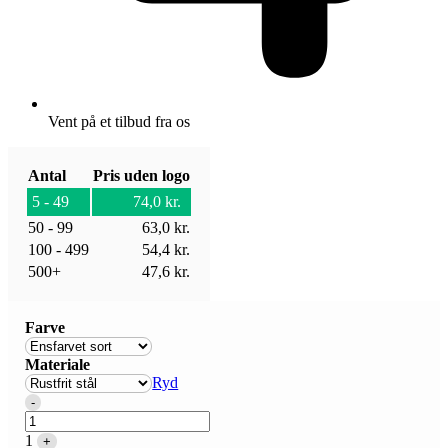
Vent på et tilbud fra os
Antal
Pris uden logo
5 - 49
74,0
kr.
50 - 99
63,0
kr.
100 - 499
54,4
kr.
500+
47,6
kr.
Farve
Materiale
Ryd
Quantity
-
1
+