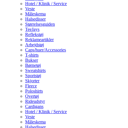
Hotel / Klinik / Service
Veste
Måleskema
Halsedisser
Størrelsesguiden
TeeJays
Reflekstøj
Reklameartikler
Arbejdstøj
Caps/huer/Accessories
T-shirts
Bukser
Børnetøj
Sweatshirts
Sportstøj
Skjorter
Fleece
Poloshirts
Overtøj
Rideudstyr
Cardigans
Hotel / Klinik / Service
Veste
Måleskema
Halsedisser