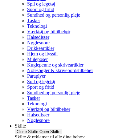
Spil og legetøj
Sport og fritid
Sundhed og personlig pleje
Tasker
Teknologi
Værktøj og biltilbehør
Halsedisser
Nøglesnore
Drikkeartikler
Hjem og livsstil
Muleposer
Kuglepenne og skriveartikler
Notesbøger & skrivebordstilbehør
Paraplyer
Spil og legetøj
Sport og fritid
Sundhed og personlig pleje
Tasker
Teknologi
Værktøj og biltilbehør
Halsedisser
Nøglesnore
Skilte
Close Skilte
Open Skilte
Skilte & reklamer til alle dine behov