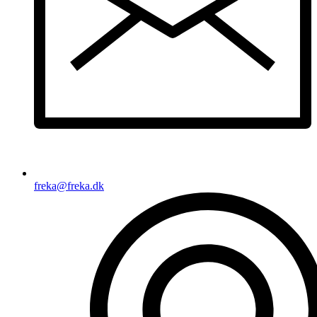
freka@freka.dk