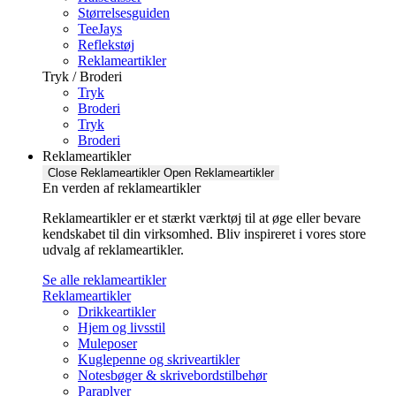
Størrelsesguiden
TeeJays
Reflekstøj
Reklameartikler
Tryk / Broderi
Tryk
Broderi
Tryk
Broderi
Reklameartikler
Close Reklameartikler
Open Reklameartikler
En verden af reklameartikler ​
Reklameartikler er et stærkt værktøj til at øge eller bevare
kendskabet til din virksomhed. Bliv inspireret i vores store
udvalg af reklameartikler.
Se alle reklameartikler
Reklameartikler
Drikkeartikler
Hjem og livsstil
Muleposer
Kuglepenne og skriveartikler
Notesbøger & skrivebordstilbehør
Paraplyer