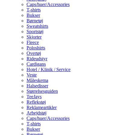
Caps/huer/Accessories
T-shirts
Bukser
Børnetøj
Sweatshirts
Sportstøj
Skjorter
Fleece
Poloshirts
Overtøj
Rideudstyr
Cardigans
Hotel / Klinik / Service
Veste
Måleskema
Halsedisser
Størrelsesguiden
TeeJays
Reflekstøj
Reklameartikler
Arbejdstøj
Caps/huer/Accessories
T-shirts
Bukser
Børnetøj