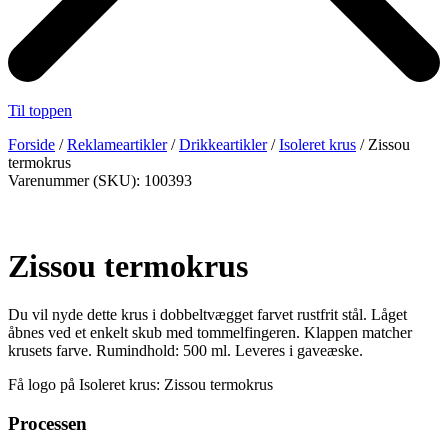
Til toppen
Forside
/
Reklameartikler
/
Drikkeartikler
/
Isoleret krus
/ Zissou
termokrus
Varenummer (SKU): 100393
Zissou termokrus
Du vil nyde dette krus i dobbeltvægget farvet rustfrit stål. Låget
åbnes ved et enkelt skub med tommelfingeren. Klappen matcher
krusets farve. Rumindhold: 500 ml. Leveres i gaveæske.
Få logo på Isoleret krus: Zissou termokrus
Processen