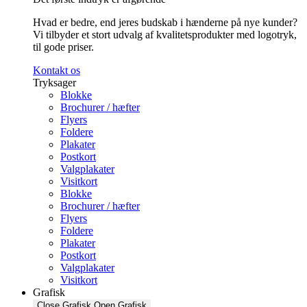
Hvad er bedre, end jeres budskab i hænderne på nye kunder?
Vi tilbyder et stort udvalg af kvalitetsprodukter med logotryk,
til gode priser.
Kontakt os
Tryksager
Blokke
Brochurer / hæfter
Flyers
Foldere
Plakater
Postkort
Valgplakater
Visitkort
Blokke
Brochurer / hæfter
Flyers
Foldere
Plakater
Postkort
Valgplakater
Visitkort
Grafisk
Close Grafisk
Open Grafisk