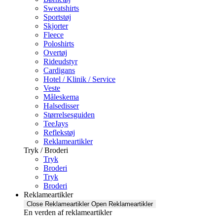
Sweatshirts
Sportstøj
Skjorter
Fleece
Poloshirts
Overtøj
Rideudstyr
Cardigans
Hotel / Klinik / Service
Veste
Måleskema
Halsedisser
Størrelsesguiden
TeeJays
Reflekstøj
Reklameartikler
Tryk / Broderi
Tryk
Broderi
Tryk
Broderi
Reklameartikler
Close Reklameartikler
Open Reklameartikler
En verden af reklameartikler ​