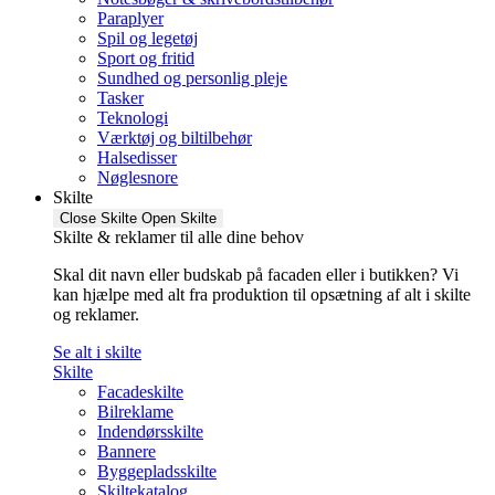
Paraplyer
Spil og legetøj
Sport og fritid
Sundhed og personlig pleje
Tasker
Teknologi
Værktøj og biltilbehør
Halsedisser
Nøglesnore
Skilte
Close Skilte
Open Skilte
Skilte & reklamer til alle dine behov
Skal dit navn eller budskab på facaden eller i butikken? Vi
kan hjælpe med alt fra produktion til opsætning af alt i skilte
og reklamer.
Se alt i skilte
Skilte
Facadeskilte
Bilreklame
Indendørsskilte
Bannere
Byggepladsskilte
Skiltekatalog