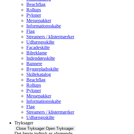
Beachflag
Rollups
Pyloner
Messepakker
Informationsskabe
Flag
Streamers / klistermærker
Udhængsskilte
Facadeskilte
Bilreklame
Indendørsskilte
Bannere
Byggepladsskilte
Skiltekatalog
Beachflag
Rollups
Pyloner
Messepakker
Informationsskabe
Flag
Streamers / klistermærker
Udhængsskilte
Tryksager
Close Tryksager
Open Tryksager
Det første indtryk er afgørende