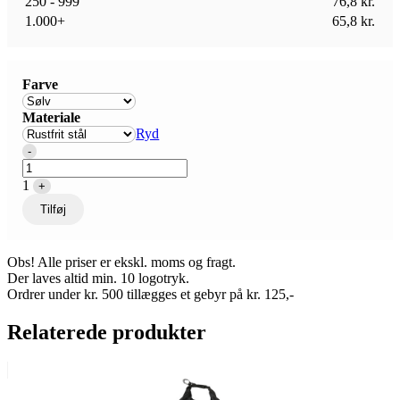
250 - 999
76,8
kr.
1.000+
65,8
kr.
Farve
Materiale
Ryd
Quantity
-
1
+
Tilføj
Obs! Alle priser er ekskl. moms og fragt.
Der laves altid min. 10 logotryk.
Ordrer under kr. 500 tillægges et gebyr på kr. 125,-
Relaterede produkter