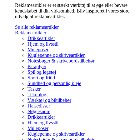
Reklameartikler er et stærkt værktøj til at øge eller bevare
kendskabet til din virksomhed. Bliv inspireret i vores store
udvalg af reklameartikler.
Se alle reklameartikler
Reklameartikler
Drikkeartikler
Hjem og livsstil
Muleposer
Kuglepenne og skriveartikler
Notesbøger & skrivebordstilbehør
Paraplyer
Spil og legetøj
Sport og fritid
Sundhed og personlig pleje
Tasker
Teknologi
Værktøj og biltilbehør
Halsedisser
Nøglesnore
Drikkeartikler
Hjem og livsstil
Muleposer
Kuglepenne og skriveartikler
Notesbøger & skrivebordstilbehør