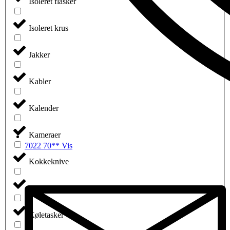
Isoleret flasker
Isoleret krus
Jakker
Kabler
Kalender
Kameraer
7022 70** Vis
Kokkeknive
Køkkengrej
Køletasker