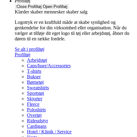
Profiltøj
Close Profiltøj
Open Profiltøj
Klæder skaber mennesker skaber salg
Logotryk er en kraftfuld måde at skabe synlighed og
genkendelse for din virksomhed eller organisation. Når du
vælger at tilføje dit eget logo til tøj eller arbejdstøj, åbner du
døren til en række fordele.
Se alt i profiltøj
Profiltøj
Arbejdstøj
Caps/huer/Accessories
T-shirts
Bukser
Børnetøj
Sweatshirts
Sportstøj
Skjorter
Fleece
Poloshirts
Overtøj
Rideudstyr
Cardigans
Hotel / Klinik / Service