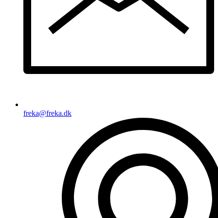
freka@freka.dk