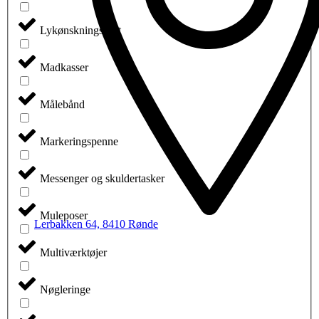
Lykønskningskort
Madkasser
Målebånd
Markeringspenne
Messenger og skuldertasker
Muleposer
Lerbakken 64, 8410 Rønde
Multiværktøjer
Nøgleringe