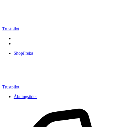
Videre
til
indhold
Trustpilot
ShopFreka
Trustpilot
Åbningstider