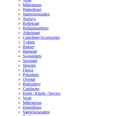
Veste
Måleskema
Halsedisser
Størrelsesguiden
TeeJays
Reflekstøj
Reklameartikler
Arbejdstøj
Caps/huer/Accessories
T-shirts
Bukser
Børnetøj
Sweatshirts
Sportstøj
Skjorter
Fleece
Poloshirts
Overtøj
Rideudstyr
Cardigans
Hotel / Klinik / Service
Veste
Måleskema
Halsedisser
Størrelsesguiden