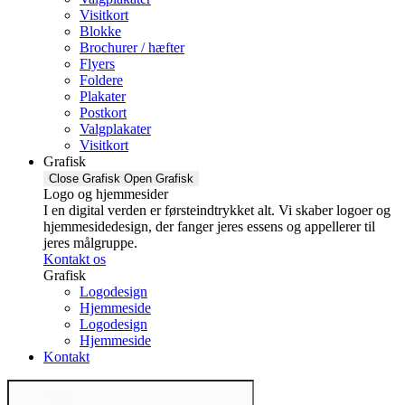
Visitkort
Blokke
Brochurer / hæfter
Flyers
Foldere
Plakater
Postkort
Valgplakater
Visitkort
Grafisk
Close Grafisk
Open Grafisk
Logo og hjemmesider
I en digital verden er førsteindtrykket alt. Vi skaber logoer og
hjemmesidedesign, der fanger jeres essens og appellerer til
jeres målgruppe.
Kontakt os
Grafisk
Logodesign
Hjemmeside
Logodesign
Hjemmeside
Kontakt
Products
search