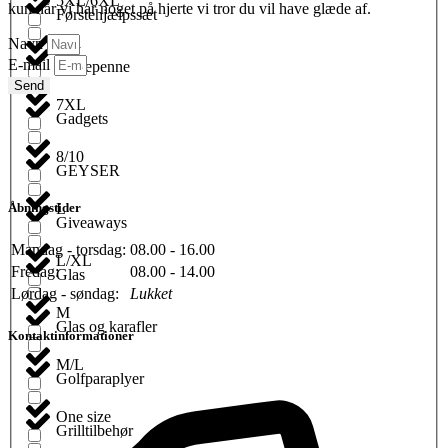
5XL/6XL
kun når vi har noget på hjerte vi tror du vil have glæde af.
Førstehjælpssæt
Navn
6XL
E-mail
Fyldepenne
Send
7XL
Gadgets
8/10
GEYSER
L
Åbningstider
Giveaways
Mandag - torsdag:
08.00 - 16.00
L/XL
Fredag:
08.00 - 14.00
Glas
Lørdag - søndag:
Lukket
M
Glas og karafler
Kontaktinformationer
M/L
Golfparaplyer
One size
Grilltilbehør