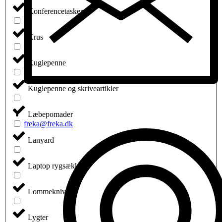
Konferencetasker
Krus
Kuglepenne
Kuglepenne og skriveartikler
Læbepomader
freka@freka.dk
Lanyard
Laptop rygsække
Lommeknive
Lygter