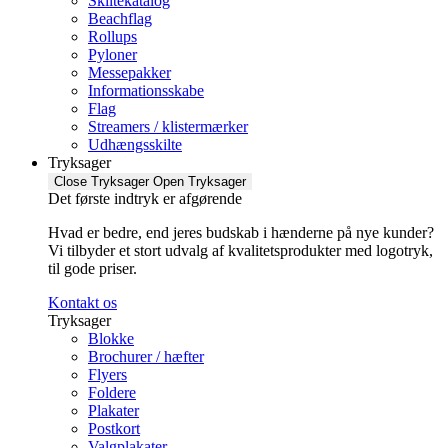
Skiltekatalog
Beachflag
Rollups
Pyloner
Messepakker
Informationsskabe
Flag
Streamers / klistermærker
Udhængsskilte
Tryksager
Close Tryksager
Open Tryksager
Det første indtryk er afgørende
Hvad er bedre, end jeres budskab i hænderne på nye kunder?
Vi tilbyder et stort udvalg af kvalitetsprodukter med logotryk,
til gode priser.
Kontakt os
Tryksager
Blokke
Brochurer / hæfter
Flyers
Foldere
Plakater
Postkort
Valgplakater