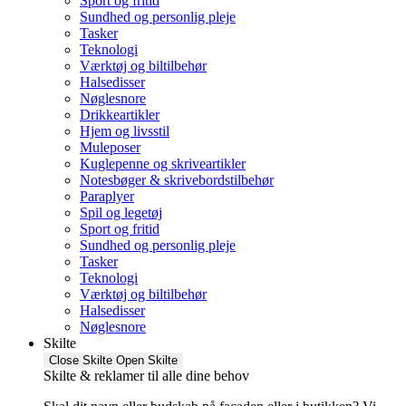
Sport og fritid
Sundhed og personlig pleje
Tasker
Teknologi
Værktøj og biltilbehør
Halsedisser
Nøglesnore
Drikkeartikler
Hjem og livsstil
Muleposer
Kuglepenne og skriveartikler
Notesbøger & skrivebordstilbehør
Paraplyer
Spil og legetøj
Sport og fritid
Sundhed og personlig pleje
Tasker
Teknologi
Værktøj og biltilbehør
Halsedisser
Nøglesnore
Skilte
Close Skilte
Open Skilte
Skilte & reklamer til alle dine behov