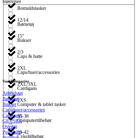
Størrelser
Bomuldstasker
12/14
Børnetøj
15"
Bukser
2/3
Caps & hatte
2XL
Caps/huer/accessories
Varekategorier
2XL/3XL
Cardigans
Arbejdstøj
Børnetøj
2XS
Computer & tablet tasker
Bukser
Caps/huer/accessories
Cardigans
35-38
Computertilbehør
GEYSER
Overtøj
39-42
Poloshirts
Cykeltilbehør
Profiltøj