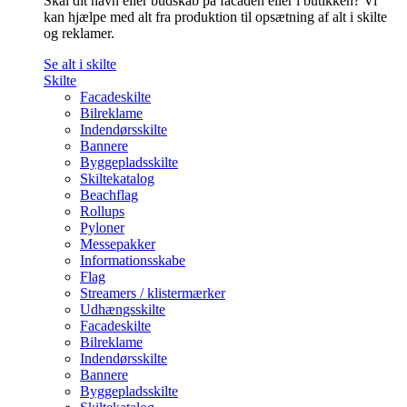
Skal dit navn eller budskab på facaden eller i butikken? Vi
kan hjælpe med alt fra produktion til opsætning af alt i skilte
og reklamer.
Se alt i skilte
Skilte
Facadeskilte
Bilreklame
Indendørsskilte
Bannere
Byggepladsskilte
Skiltekatalog
Beachflag
Rollups
Pyloner
Messepakker
Informationsskabe
Flag
Streamers / klistermærker
Udhængsskilte
Facadeskilte
Bilreklame
Indendørsskilte
Bannere
Byggepladsskilte