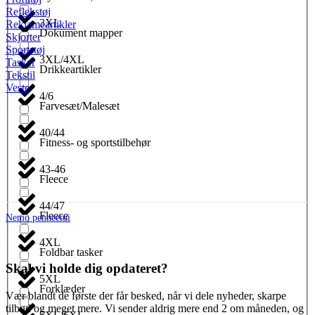
Reflekstøj
3XL
Reklameartikler
Dokument mapper
Skjorter
Sportstøj
3XL/4XL
Tasker
Drikkeartikler
Tekstil
Veste
4/6
Farvesæt/Malesæt
40/44
Fitness- og sportstilbehør
43-46
Fleece
44/47
Fleece
Nemo penneetui
4XL
Foldbar tasker
Skal vi holde dig opdateret?
5XL
Forklæder
Vær blandt de første der får besked, når vi dele nyheder, skarpe
tilbud og meget mere. Vi sender aldrig mere end 2 om måneden, og