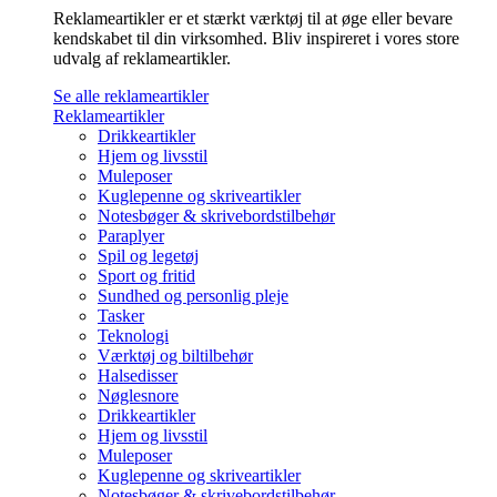
Reklameartikler er et stærkt værktøj til at øge eller bevare
kendskabet til din virksomhed. Bliv inspireret i vores store
udvalg af reklameartikler.
Se alle reklameartikler
Reklameartikler
Drikkeartikler
Hjem og livsstil
Muleposer
Kuglepenne og skriveartikler
Notesbøger & skrivebordstilbehør
Paraplyer
Spil og legetøj
Sport og fritid
Sundhed og personlig pleje
Tasker
Teknologi
Værktøj og biltilbehør
Halsedisser
Nøglesnore
Drikkeartikler
Hjem og livsstil
Muleposer
Kuglepenne og skriveartikler
Notesbøger & skrivebordstilbehør