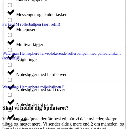
Messenger og skuldertasker
Parker IM rollerballpen (sort refill)
Muleposer
Multiværktøjer
Waterman Hemisphere farveblokerende rollerballpen med palladiumkant
(sort refill)
Nøgleringe
Notesbøger med hard cover
Waterman Hemisphere rollerballpen F
Notesbøger med soft cover
Notesbøger og papir
Skal vi holde dig opdateret?
Vær blandt de første der får besked, når vi dele nyheder, skarpe
Opladere
tilbud og meget mere. Vi sender aldrig mere end 2 om måneden, og