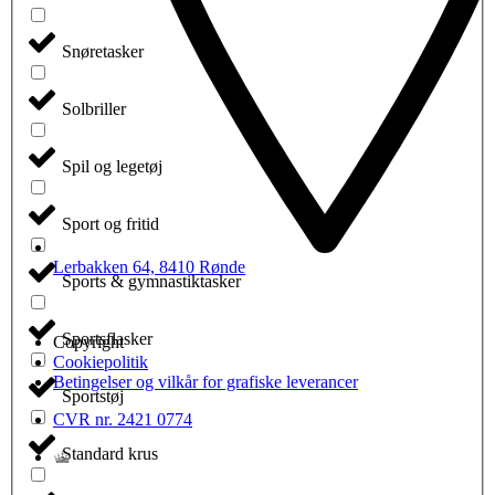
Snøretasker
Solbriller
Spil og legetøj
Sport og fritid
Lerbakken 64, 8410 Rønde
Sports & gymnastiktasker
Sportsflasker
Copyright
Cookiepolitik
Betingelser og vilkår for grafiske leverancer
Sportstøj
CVR nr. 2421 0774
Standard krus