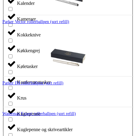
Kalender
Kameraer
Parker Vector rollerballpen (sort refill)
Kokkeknive
Køkkengrej
Køletasker
Konferencetasker
Parker IM rollerballpen (sort refill)
Krus
Kuglepenne
Waterman Expert rollerballpen (sort refill)
Kuglepenne og skriveartikler