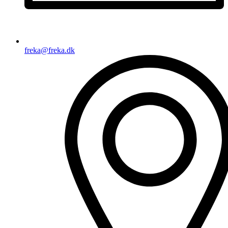
freka@freka.dk