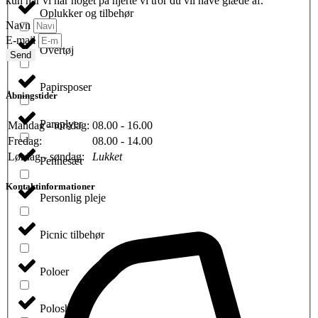
kun når vi har noget på hjerte vi tror du vil have glæde af.
Oplukker og tilbehør
Navn
E-mail
Overtøj
Send
Papirsposer
Åbningstider
Paraplyer
Mandag - torsdag:
08.00 - 16.00
Fredag:
08.00 - 14.00
Lørdag - søndag:
Lukket
Pennesæt
Kontaktinformationer
Personlig pleje
Picnic tilbehør
Poloer
Poloshirts