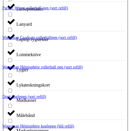
Parker Vektor rollerball pen (sort refill)
Læbepomader
Lanyard
Waterman Graduate rollerballpen (sort refill)
Laptop rygsække
Lommeknive
Waterman Hémisphère rollerball pen (sort refill)
Lygter
Lykønskningskort
Doré kuglepen (sort refill)
Madkasser
Målebånd
Waterman Hémisphère kuglepen (blå refill)
Markeringspenne