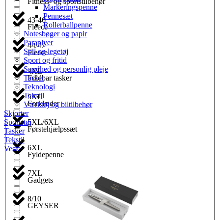
Fitness- og sportstilbehør
Markeringspenne
Pennesæt
43-46
Rollerballpenne
Fleece
Notesbøger og papir
Paraplyer
44/47
Spil og legetøj
Fleece
Sport og fritid
Sundhed og personlig pleje
4XL
Foldbar tasker
Tasker
Teknologi
Tekstil
5XL
Forklæder
Værktøj og biltilbehør
Skjorter
5XL/6XL
Sportstøj
Førstehjælpssæt
Tasker
Tekstil
6XL
Veste
Fyldepenne
7XL
Gadgets
8/10
GEYSER