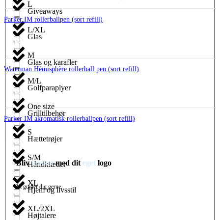
L
Giveaways
Parker IM rollerballpen (sort refill)
L/XL
Glas
M
Glas og karafler
Waterman Hémisphère rollerball pen (sort refill)
M/L
Golfparaplyer
One size
Grilltilbehør
Parker IM akromatisk rollerballpen (sort refill)
S
Hættetrøjer
S/M
Bliv
husket
med dit
eget
logo
Håndklæder
XL
Vi guider dig gerne.
Hjem og livsstil
XL/2XL
Højtalere