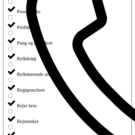
Powerbanks
Profiltøj
Pung og kreditkort
Reflekstøj
Reflekterende artikler
Regnponchoer
Rejse krus
Rejsetasker