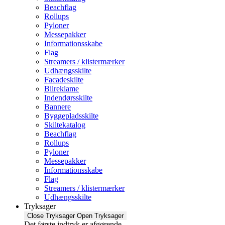
Beachflag
Rollups
Pyloner
Messepakker
Informationsskabe
Flag
Streamers / klistermærker
Udhængsskilte
Facadeskilte
Bilreklame
Indendørsskilte
Bannere
Byggepladsskilte
Skiltekatalog
Beachflag
Rollups
Pyloner
Messepakker
Informationsskabe
Flag
Streamers / klistermærker
Udhængsskilte
Tryksager
Close Tryksager
Open Tryksager
Det første indtryk er afgørende