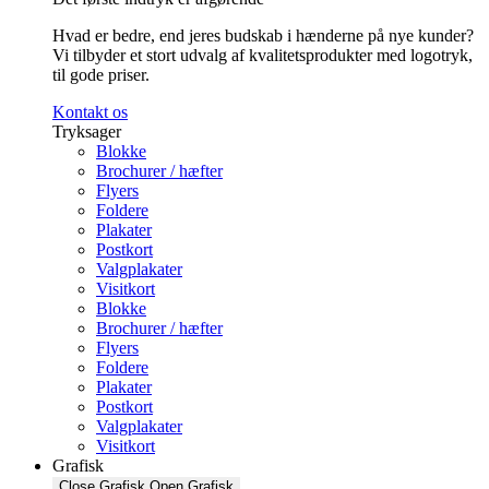
Hvad er bedre, end jeres budskab i hænderne på nye kunder?
Vi tilbyder et stort udvalg af kvalitetsprodukter med logotryk,
til gode priser.
Kontakt os
Tryksager
Blokke
Brochurer / hæfter
Flyers
Foldere
Plakater
Postkort
Valgplakater
Visitkort
Blokke
Brochurer / hæfter
Flyers
Foldere
Plakater
Postkort
Valgplakater
Visitkort
Grafisk
Close Grafisk
Open Grafisk