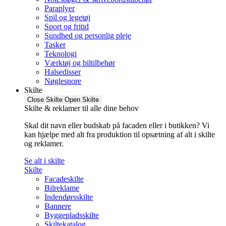
Paraplyer
Spil og legetøj
Sport og fritid
Sundhed og personlig pleje
Tasker
Teknologi
Værktøj og biltilbehør
Halsedisser
Nøglesnore
Skilte
Close Skilte
Open Skilte
Skilte & reklamer til alle dine behov
Skal dit navn eller budskab på facaden eller i butikken? Vi
kan hjælpe med alt fra produktion til opsætning af alt i skilte
og reklamer.
Se alt i skilte
Skilte
Facadeskilte
Bilreklame
Indendørsskilte
Bannere
Byggepladsskilte
Skiltekatalog