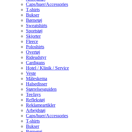
Caps/huer/Accessories
T-shirts
Bukser
Børnetøj
Sweatshirts
Sportstøj
Skjorter
Fleece
Poloshirts
Overtøj
Rideudstyr
Cardigans
Hotel / Klinik / Service
Veste
Måleskema
Halsedisser
Størrelsesguiden
TeeJays
Reflekstøj
Reklameartikler
Arbejdstøj
Caps/huer/Accessories
T-shirts
Bukser
Børnetøj