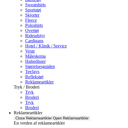
Sweatshirts
Sportstøj
Skjorter
Fleece
Poloshirts
Overtøj
Rideudstyr
Cardigans
Hotel / Klinik / Service
Veste
Måleskema
Halsedisser
Størrelsesguiden
TeeJays
Reflekstøj
Reklameartikler
Tryk / Broderi
Tryk
Broderi
Tryk
Broderi
Reklameartikler
Close Reklameartikler
Open Reklameartikler
En verden af reklameartikler ​