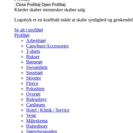
Close Profiltøj
Open Profiltøj
Klæder skaber mennesker skaber salg
Logotryk er en kraftfuld måde at skabe synlighed og genkendelse f
Se alt i profiltøj
Profiltøj
Arbejdstøj
Caps/huer/Accessories
T-shirts
Bukser
Børnetøj
Sweatshirts
Sportstøj
Skjorter
Fleece
Poloshirts
Overtøj
Rideudstyr
Cardigans
Hotel / Klinik / Service
Veste
Måleskema
Halsedisser
Størrelsesguiden