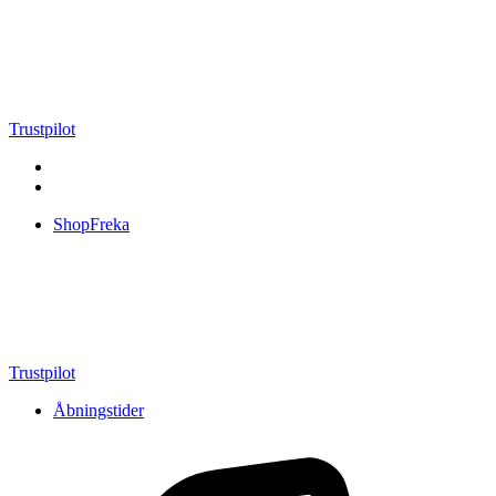
Videre
til
indhold
Trustpilot
ShopFreka
Trustpilot
Åbningstider