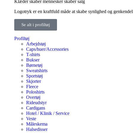
Klæder skaber mennesker skaber salg
Logotryk er en kraftfuld måde at skabe synlighed og genkendelse f
Se alt i profiltøj
Profiltøj
Arbejdstøj
Caps/huer/Accessories
T-shirts
Bukser
Børnetøj
Sweatshirts
Sportstøj
Skjorter
Fleece
Poloshirts
Overtøj
Rideudstyr
Cardigans
Hotel / Klinik / Service
Veste
Måleskema
Halsedisser