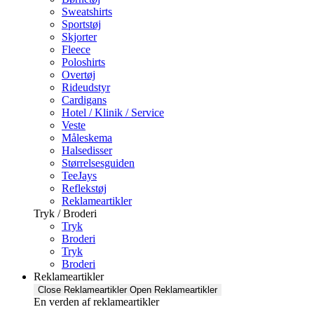
Sweatshirts
Sportstøj
Skjorter
Fleece
Poloshirts
Overtøj
Rideudstyr
Cardigans
Hotel / Klinik / Service
Veste
Måleskema
Halsedisser
Størrelsesguiden
TeeJays
Reflekstøj
Reklameartikler
Tryk / Broderi
Tryk
Broderi
Tryk
Broderi
Reklameartikler
Close Reklameartikler
Open Reklameartikler
En verden af reklameartikler ​