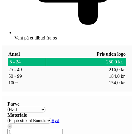
Vent på et tilbud fra os
Antal
Pris uden logo
5 - 24
250,0
kr.
25 - 49
216,0
kr.
50 - 99
184,0
kr.
100+
154,0
kr.
Farve
Materiale
Ryd
Quantity
-