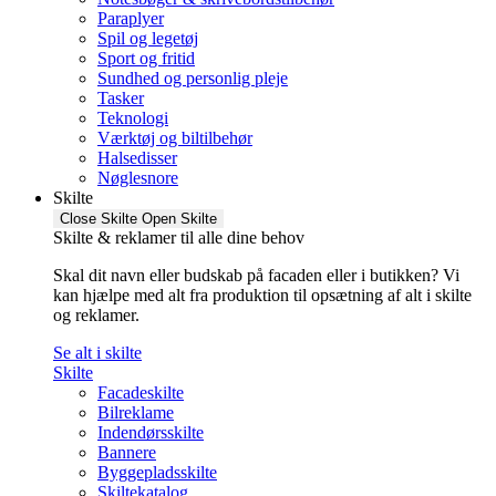
Paraplyer
Spil og legetøj
Sport og fritid
Sundhed og personlig pleje
Tasker
Teknologi
Værktøj og biltilbehør
Halsedisser
Nøglesnore
Skilte
Close Skilte
Open Skilte
Skilte & reklamer til alle dine behov
Skal dit navn eller budskab på facaden eller i butikken? Vi
kan hjælpe med alt fra produktion til opsætning af alt i skilte
og reklamer.
Se alt i skilte
Skilte
Facadeskilte
Bilreklame
Indendørsskilte
Bannere
Byggepladsskilte
Skiltekatalog