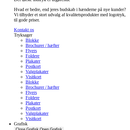
Hvad er bedre, end jeres budskab i hænderne på nye kunder?
Vi tilbyder et stort udvalg af kvalitetsprodukter med logotryk,
til gode priser.
Kontakt os
Tryksager
Blokke
Brochurer / hæfter
Flyers
Foldere
Plakater
Postkort
Valgplakater
Visitkort
Blokke
Brochurer / hæfter
Flyers
Foldere
Plakater
Postkort
Valgplakater
Visitkort
Grafisk
Close Grafisk
Open Grafisk