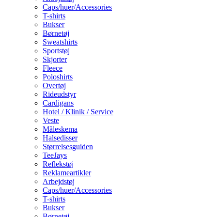
Caps/huer/Accessories
T-shirts
Bukser
Børnetøj
Sweatshirts
Sportstøj
Skjorter
Fleece
Poloshirts
Overtøj
Rideudstyr
Cardigans
Hotel / Klinik / Service
Veste
Måleskema
Halsedisser
Størrelsesguiden
TeeJays
Reflekstøj
Reklameartikler
Arbejdstøj
Caps/huer/Accessories
T-shirts
Bukser
Børnetøj