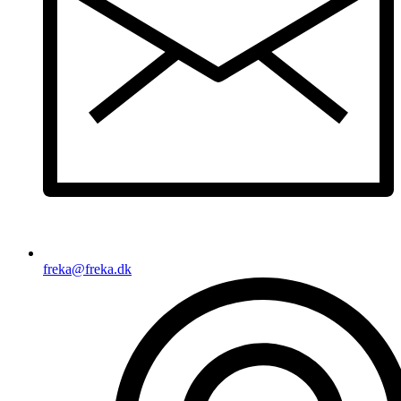
freka@freka.dk