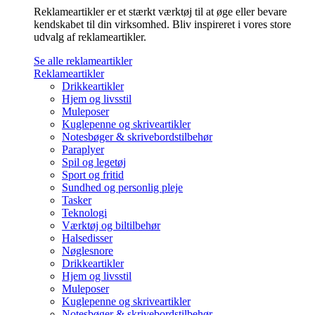
Reklameartikler er et stærkt værktøj til at øge eller bevare
kendskabet til din virksomhed. Bliv inspireret i vores store
udvalg af reklameartikler.
Se alle reklameartikler
Reklameartikler
Drikkeartikler
Hjem og livsstil
Muleposer
Kuglepenne og skriveartikler
Notesbøger & skrivebordstilbehør
Paraplyer
Spil og legetøj
Sport og fritid
Sundhed og personlig pleje
Tasker
Teknologi
Værktøj og biltilbehør
Halsedisser
Nøglesnore
Drikkeartikler
Hjem og livsstil
Muleposer
Kuglepenne og skriveartikler
Notesbøger & skrivebordstilbehør