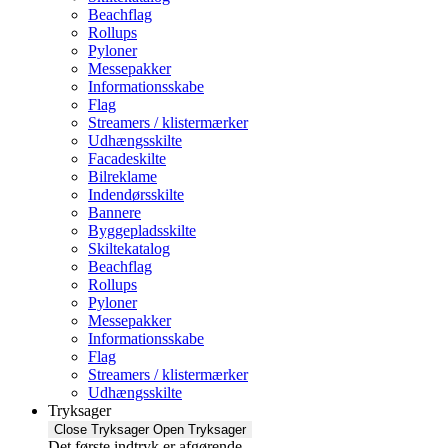
Beachflag
Rollups
Pyloner
Messepakker
Informationsskabe
Flag
Streamers / klistermærker
Udhængsskilte
Facadeskilte
Bilreklame
Indendørsskilte
Bannere
Byggepladsskilte
Skiltekatalog
Beachflag
Rollups
Pyloner
Messepakker
Informationsskabe
Flag
Streamers / klistermærker
Udhængsskilte
Tryksager
Close Tryksager
Open Tryksager
Det første indtryk er afgørende