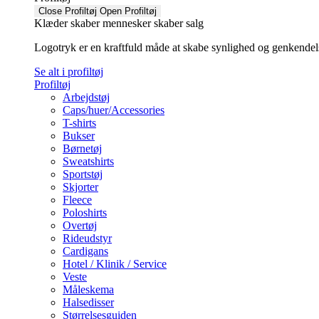
Close Profiltøj
Open Profiltøj
Klæder skaber mennesker skaber salg
Logotryk er en kraftfuld måde at skabe synlighed og genkendelse f
Se alt i profiltøj
Profiltøj
Arbejdstøj
Caps/huer/Accessories
T-shirts
Bukser
Børnetøj
Sweatshirts
Sportstøj
Skjorter
Fleece
Poloshirts
Overtøj
Rideudstyr
Cardigans
Hotel / Klinik / Service
Veste
Måleskema
Halsedisser
Størrelsesguiden