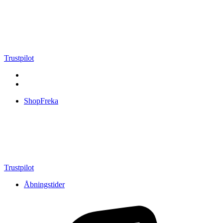
Videre
til
indhold
Trustpilot
ShopFreka
Trustpilot
Åbningstider