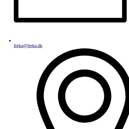
freka@freka.dk