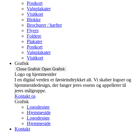
Postkort
Valgplakater
Visitkort
Blokke
Brochurer / hæfter
Flyers
Foldere
Plakater
Postkort
Valgplakater
Visitkort
Grafisk
Close Grafisk
Open Grafisk
Logo og hjemmesider
I en digital verden er førsteindtrykket alt. Vi skaber logoer og
hjemmesidedesign, der fanger jeres essens og appellerer til
jeres målgruppe.
Kontakt os
Grafisk
Logodesign
Hjemmeside
Logodesign
Hjemmeside
Kontakt