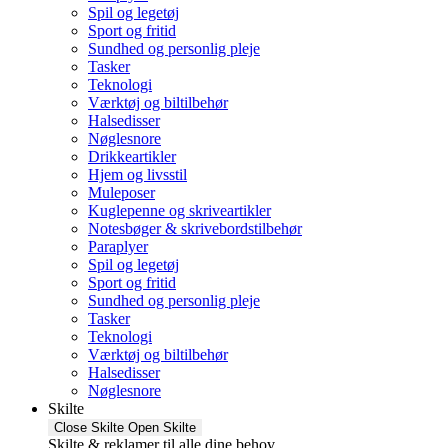
Spil og legetøj
Sport og fritid
Sundhed og personlig pleje
Tasker
Teknologi
Værktøj og biltilbehør
Halsedisser
Nøglesnore
Drikkeartikler
Hjem og livsstil
Muleposer
Kuglepenne og skriveartikler
Notesbøger & skrivebordstilbehør
Paraplyer
Spil og legetøj
Sport og fritid
Sundhed og personlig pleje
Tasker
Teknologi
Værktøj og biltilbehør
Halsedisser
Nøglesnore
Skilte
Close Skilte
Open Skilte
Skilte & reklamer til alle dine behov