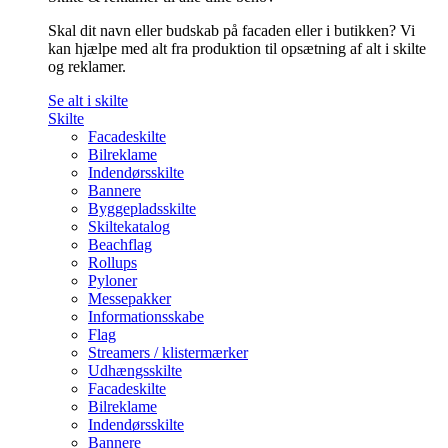
Skal dit navn eller budskab på facaden eller i butikken? Vi
kan hjælpe med alt fra produktion til opsætning af alt i skilte
og reklamer.
Se alt i skilte
Skilte
Facadeskilte
Bilreklame
Indendørsskilte
Bannere
Byggepladsskilte
Skiltekatalog
Beachflag
Rollups
Pyloner
Messepakker
Informationsskabe
Flag
Streamers / klistermærker
Udhængsskilte
Facadeskilte
Bilreklame
Indendørsskilte
Bannere