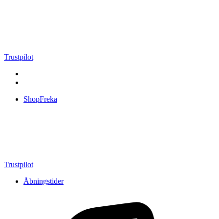
Videre
til
indhold
Trustpilot
ShopFreka
Trustpilot
Åbningstider