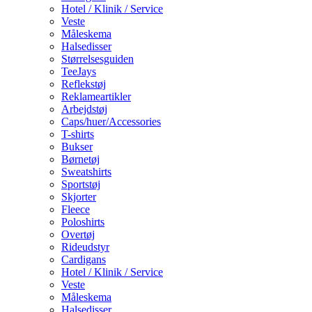
Hotel / Klinik / Service
Veste
Måleskema
Halsedisser
Størrelsesguiden
TeeJays
Reflekstøj
Reklameartikler
Arbejdstøj
Caps/huer/Accessories
T-shirts
Bukser
Børnetøj
Sweatshirts
Sportstøj
Skjorter
Fleece
Poloshirts
Overtøj
Rideudstyr
Cardigans
Hotel / Klinik / Service
Veste
Måleskema
Halsedisser