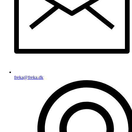
freka@freka.dk