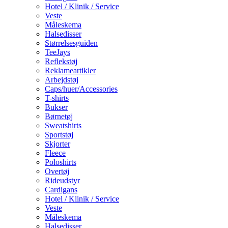
Hotel / Klinik / Service
Veste
Måleskema
Halsedisser
Størrelsesguiden
TeeJays
Reflekstøj
Reklameartikler
Arbejdstøj
Caps/huer/Accessories
T-shirts
Bukser
Børnetøj
Sweatshirts
Sportstøj
Skjorter
Fleece
Poloshirts
Overtøj
Rideudstyr
Cardigans
Hotel / Klinik / Service
Veste
Måleskema
Halsedisser