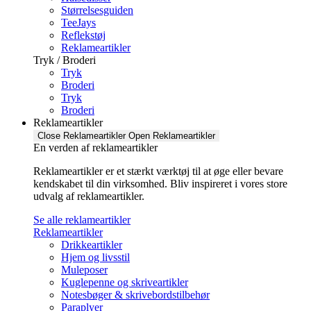
Størrelsesguiden
TeeJays
Reflekstøj
Reklameartikler
Tryk / Broderi
Tryk
Broderi
Tryk
Broderi
Reklameartikler
Close Reklameartikler
Open Reklameartikler
En verden af reklameartikler ​
Reklameartikler er et stærkt værktøj til at øge eller bevare
kendskabet til din virksomhed. Bliv inspireret i vores store
udvalg af reklameartikler.
Se alle reklameartikler
Reklameartikler
Drikkeartikler
Hjem og livsstil
Muleposer
Kuglepenne og skriveartikler
Notesbøger & skrivebordstilbehør
Paraplyer