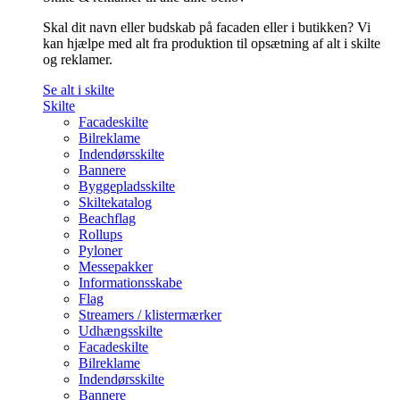
Skal dit navn eller budskab på facaden eller i butikken? Vi
kan hjælpe med alt fra produktion til opsætning af alt i skilte
og reklamer.
Se alt i skilte
Skilte
Facadeskilte
Bilreklame
Indendørsskilte
Bannere
Byggepladsskilte
Skiltekatalog
Beachflag
Rollups
Pyloner
Messepakker
Informationsskabe
Flag
Streamers / klistermærker
Udhængsskilte
Facadeskilte
Bilreklame
Indendørsskilte
Bannere