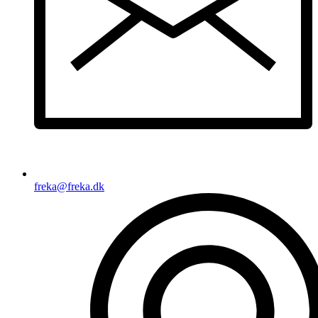
freka@freka.dk