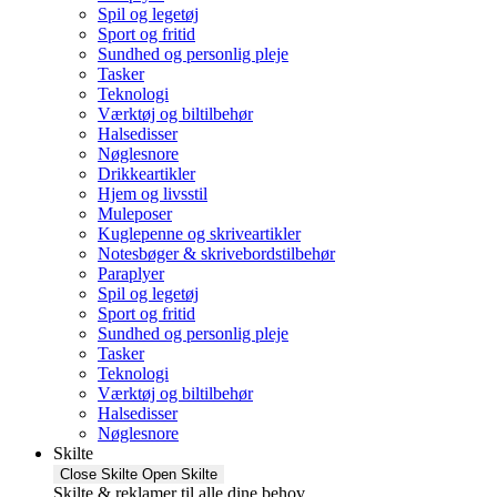
Spil og legetøj
Sport og fritid
Sundhed og personlig pleje
Tasker
Teknologi
Værktøj og biltilbehør
Halsedisser
Nøglesnore
Drikkeartikler
Hjem og livsstil
Muleposer
Kuglepenne og skriveartikler
Notesbøger & skrivebordstilbehør
Paraplyer
Spil og legetøj
Sport og fritid
Sundhed og personlig pleje
Tasker
Teknologi
Værktøj og biltilbehør
Halsedisser
Nøglesnore
Skilte
Close Skilte
Open Skilte
Skilte & reklamer til alle dine behov