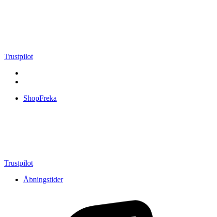
Videre
til
indhold
Trustpilot
ShopFreka
Trustpilot
Åbningstider