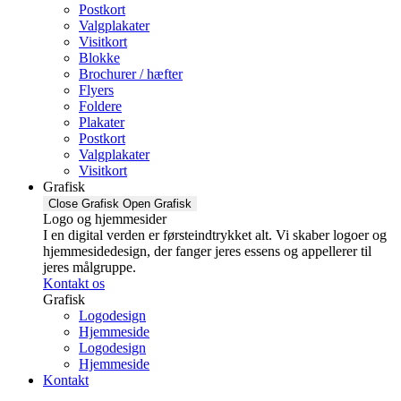
Postkort
Valgplakater
Visitkort
Blokke
Brochurer / hæfter
Flyers
Foldere
Plakater
Postkort
Valgplakater
Visitkort
Grafisk
Close Grafisk
Open Grafisk
Logo og hjemmesider
I en digital verden er førsteindtrykket alt. Vi skaber logoer og
hjemmesidedesign, der fanger jeres essens og appellerer til
jeres målgruppe.
Kontakt os
Grafisk
Logodesign
Hjemmeside
Logodesign
Hjemmeside
Kontakt