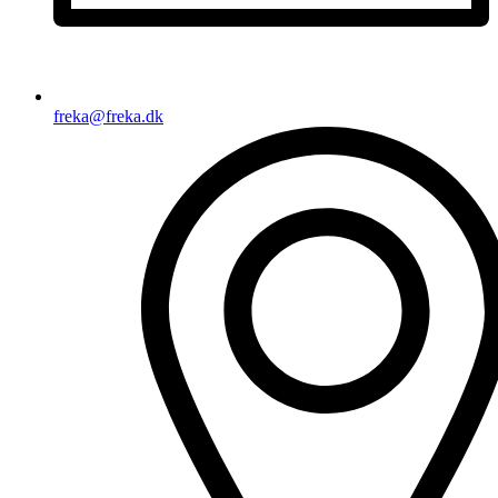
freka@freka.dk