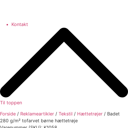
Kontakt
Til toppen
Forside
/
Reklameartikler
/
Tekstil
/
Hættetrøjer
/ Badet
280 g/m² tofarvet børne hættetrøje
Varenummer (SKU): K1058