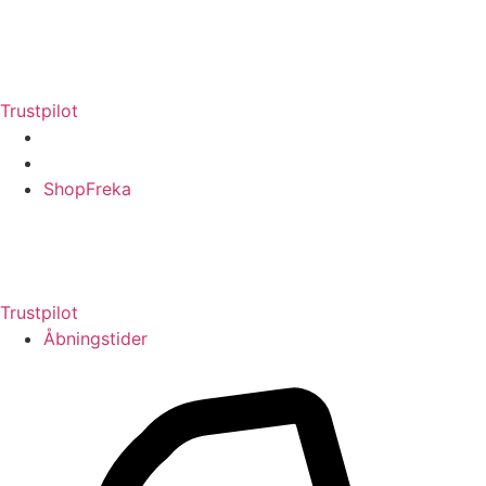
Videre
til
indhold
Trustpilot
ShopFreka
Trustpilot
Åbningstider