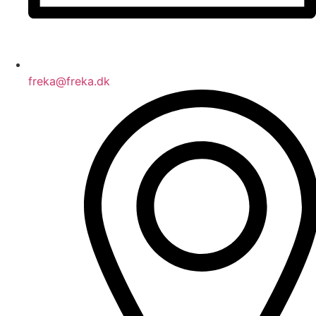
freka@freka.dk