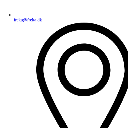
freka@freka.dk