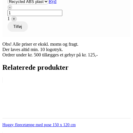
Ryd
Quantity
-
1
+
Tilføj
Obs! Alle priser er ekskl. moms og fragt.
Der laves altid min. 10 logotryk.
Ordrer under kr. 500 tillægges et gebyr på kr. 125,-
Relaterede produkter
Huggy fleecetæppe med pose 150 x 120 cm