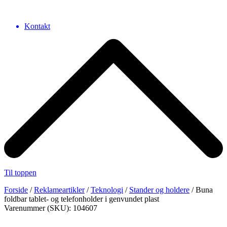
Kontakt
Til toppen
Forside
/
Reklameartikler
/
Teknologi
/
Stander og holdere
/ Buna
foldbar tablet- og telefonholder i genvundet plast
Varenummer (SKU): 104607