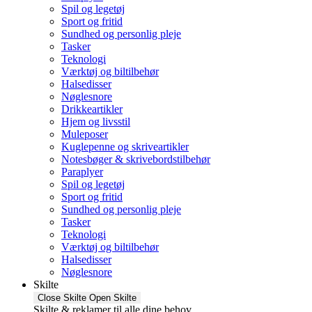
Spil og legetøj
Sport og fritid
Sundhed og personlig pleje
Tasker
Teknologi
Værktøj og biltilbehør
Halsedisser
Nøglesnore
Drikkeartikler
Hjem og livsstil
Muleposer
Kuglepenne og skriveartikler
Notesbøger & skrivebordstilbehør
Paraplyer
Spil og legetøj
Sport og fritid
Sundhed og personlig pleje
Tasker
Teknologi
Værktøj og biltilbehør
Halsedisser
Nøglesnore
Skilte
Close Skilte
Open Skilte
Skilte & reklamer til alle dine behov