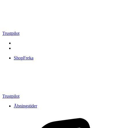
Videre
til
indhold
Trustpilot
ShopFreka
Trustpilot
Åbningstider