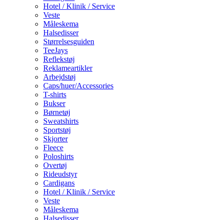
Hotel / Klinik / Service
Veste
Måleskema
Halsedisser
Størrelsesguiden
TeeJays
Reflekstøj
Reklameartikler
Arbejdstøj
Caps/huer/Accessories
T-shirts
Bukser
Børnetøj
Sweatshirts
Sportstøj
Skjorter
Fleece
Poloshirts
Overtøj
Rideudstyr
Cardigans
Hotel / Klinik / Service
Veste
Måleskema
Halsedisser