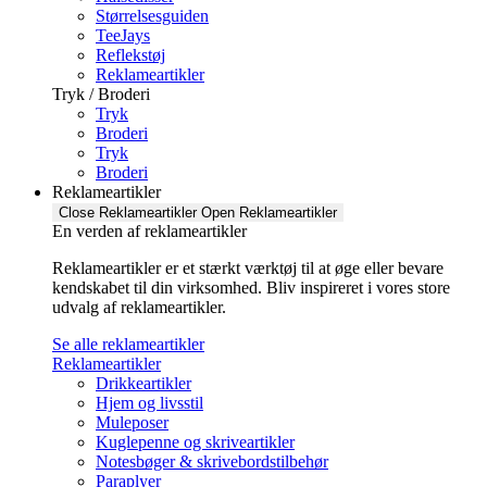
Størrelsesguiden
TeeJays
Reflekstøj
Reklameartikler
Tryk / Broderi
Tryk
Broderi
Tryk
Broderi
Reklameartikler
Close Reklameartikler
Open Reklameartikler
En verden af reklameartikler ​
Reklameartikler er et stærkt værktøj til at øge eller bevare
kendskabet til din virksomhed. Bliv inspireret i vores store
udvalg af reklameartikler.
Se alle reklameartikler
Reklameartikler
Drikkeartikler
Hjem og livsstil
Muleposer
Kuglepenne og skriveartikler
Notesbøger & skrivebordstilbehør
Paraplyer