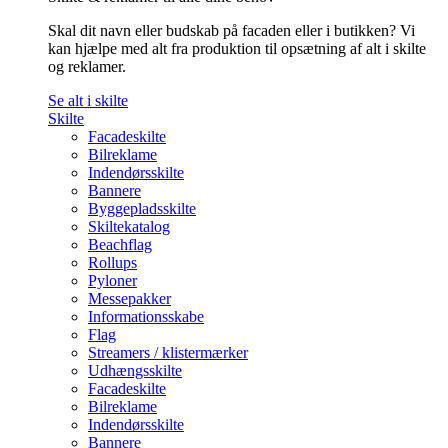
Skal dit navn eller budskab på facaden eller i butikken? Vi
kan hjælpe med alt fra produktion til opsætning af alt i skilte
og reklamer.
Se alt i skilte
Skilte
Facadeskilte
Bilreklame
Indendørsskilte
Bannere
Byggepladsskilte
Skiltekatalog
Beachflag
Rollups
Pyloner
Messepakker
Informationsskabe
Flag
Streamers / klistermærker
Udhængsskilte
Facadeskilte
Bilreklame
Indendørsskilte
Bannere