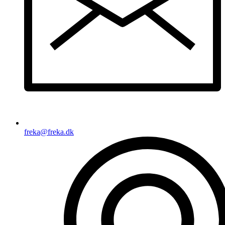
freka@freka.dk