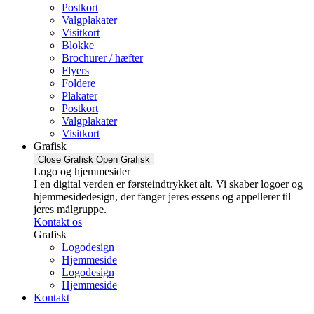
Postkort
Valgplakater
Visitkort
Blokke
Brochurer / hæfter
Flyers
Foldere
Plakater
Postkort
Valgplakater
Visitkort
Grafisk
Close Grafisk
Open Grafisk
Logo og hjemmesider
I en digital verden er førsteindtrykket alt. Vi skaber logoer og
hjemmesidedesign, der fanger jeres essens og appellerer til
jeres målgruppe.
Kontakt os
Grafisk
Logodesign
Hjemmeside
Logodesign
Hjemmeside
Kontakt