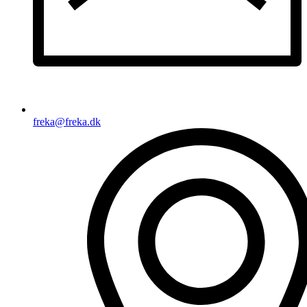
freka@freka.dk