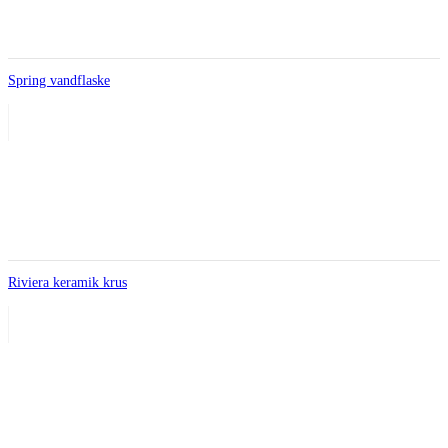
Spring vandflaske
Riviera keramik krus