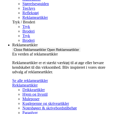
Størrelsesguiden
TeeJays
Reflekstøj
Reklameartikler
Tryk / Broderi
Tryk
Broderi
Tryk
Broderi
Reklameartikler
Close Reklameartikler
Open Reklameartikler
En verden af reklameartikler ​
Reklameartikler er et stærkt værktøj til at øge eller bevare
kendskabet til din virksomhed. Bliv inspireret i vores store
udvalg af reklameartikler.
Se alle reklameartikler
Reklameartikler
Drikkeartikler
Hjem og livsstil
Muleposer
Kuglepenne og skriveartikler
Notesbøger & skrivebordstilbehør
Paraplyer