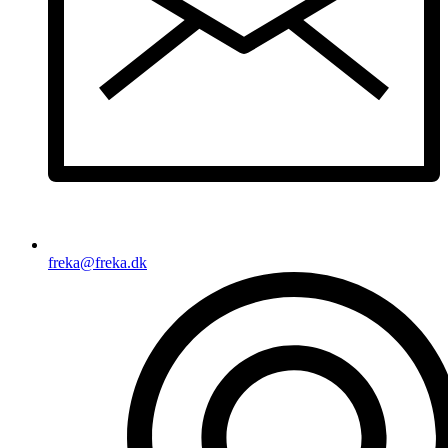
freka@freka.dk