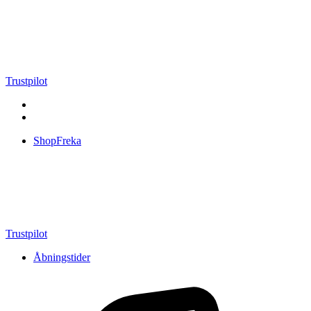
Videre
til
indhold
Trustpilot
ShopFreka
Trustpilot
Åbningstider