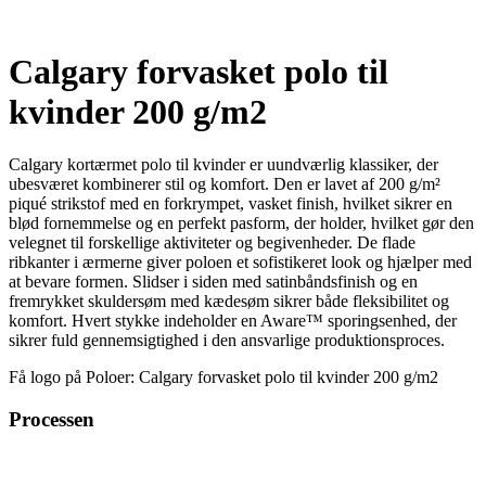
Calgary forvasket polo til
kvinder 200 g/m2
Calgary kortærmet polo til kvinder er uundværlig klassiker, der
ubesværet kombinerer stil og komfort. Den er lavet af 200 g/m²
piqué strikstof med en forkrympet, vasket finish, hvilket sikrer en
blød fornemmelse og en perfekt pasform, der holder, hvilket gør den
velegnet til forskellige aktiviteter og begivenheder. De flade
ribkanter i ærmerne giver poloen et sofistikeret look og hjælper med
at bevare formen. Slidser i siden med satinbåndsfinish og en
fremrykket skuldersøm med kædesøm sikrer både fleksibilitet og
komfort. Hvert stykke indeholder en Aware™ sporingsenhed, der
sikrer fuld gennemsigtighed i den ansvarlige produktionsproces.
Få logo på Poloer: Calgary forvasket polo til kvinder 200 g/m2
Processen