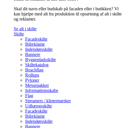
Skal dit navn eller budskab på facaden eller i butikken? Vi
kan hjælpe med alt fra produktion til opsætning af alt i skilte
og reklamer.
Se alt i skilte
Skilte
Facadeskilte
Bilreklame
Indendørsskilte
Bannere
Byggepladsskilte
Skiltekatalog
Beachflag
Rollups
Pyloner
Messepakker
Informationsskabe
Flag
Streamers / klistermærker
Udhængsskilte
Facadeskilte
Bilreklame
Indendørsskilte
Bannere