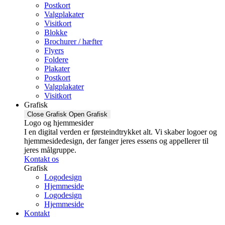
Postkort
Valgplakater
Visitkort
Blokke
Brochurer / hæfter
Flyers
Foldere
Plakater
Postkort
Valgplakater
Visitkort
Grafisk
Close Grafisk
Open Grafisk
Logo og hjemmesider
I en digital verden er førsteindtrykket alt. Vi skaber logoer og
hjemmesidedesign, der fanger jeres essens og appellerer til
jeres målgruppe.
Kontakt os
Grafisk
Logodesign
Hjemmeside
Logodesign
Hjemmeside
Kontakt