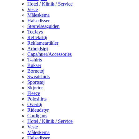
Hotel / Klinik / Service
Veste
Måleskema
Halsedisser
Størrelsesguiden
TeeJays
Reflekstøj
Reklameartikler
Arbejdstøj
Caps/huer/Accessories
T-shirts
Bukser
Børnetøj
Sweatshirts
Sportstøj
Skjorter
Fleece
Poloshirts
Overtøj
Rideudstyr
Cardigans
Hotel / Klinik / Service
Veste
Måleskema
Halsedisser