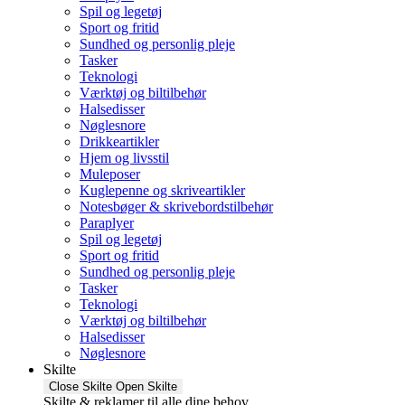
Spil og legetøj
Sport og fritid
Sundhed og personlig pleje
Tasker
Teknologi
Værktøj og biltilbehør
Halsedisser
Nøglesnore
Drikkeartikler
Hjem og livsstil
Muleposer
Kuglepenne og skriveartikler
Notesbøger & skrivebordstilbehør
Paraplyer
Spil og legetøj
Sport og fritid
Sundhed og personlig pleje
Tasker
Teknologi
Værktøj og biltilbehør
Halsedisser
Nøglesnore
Skilte
Close Skilte
Open Skilte
Skilte & reklamer til alle dine behov