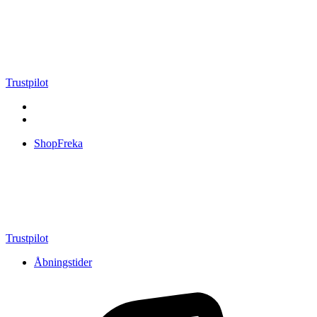
Videre
til
indhold
Trustpilot
ShopFreka
Trustpilot
Åbningstider