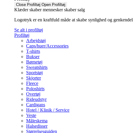
Close Profiltøj
Open Profiltøj
Klæder skaber mennesker skaber salg
Logotryk er en kraftfuld måde at skabe synlighed og genkendelse f
Se alt i profiltøj
Profiltøj
Arbejdstøj
Caps/huer/Accessories
T-shirts
Bukser
Børnetøj
Sweatshirts
Sportstøj
Skjorter
Fleece
Poloshirts
Overtøj
Rideudstyr
Cardigans
Hotel / Klinik / Service
Veste
Måleskema
Halsedisser
Størrelsesguiden