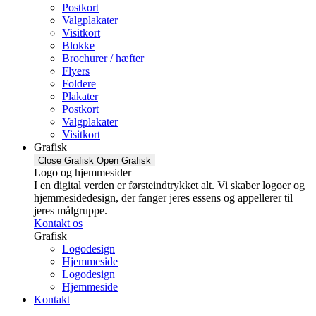
Postkort
Valgplakater
Visitkort
Blokke
Brochurer / hæfter
Flyers
Foldere
Plakater
Postkort
Valgplakater
Visitkort
Grafisk
Close Grafisk
Open Grafisk
Logo og hjemmesider
I en digital verden er førsteindtrykket alt. Vi skaber logoer og
hjemmesidedesign, der fanger jeres essens og appellerer til
jeres målgruppe.
Kontakt os
Grafisk
Logodesign
Hjemmeside
Logodesign
Hjemmeside
Kontakt