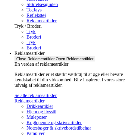
Størrelsesguiden
TeeJays
Reflekstøj
Reklameartikler
Tryk / Broderi
Tryk
Broderi
Tryk
Broderi
Reklameartikler
Close Reklameartikler
Open Reklameartikler
En verden af reklameartikler ​
Reklameartikler er et stærkt værktøj til at øge eller bevare
kendskabet til din virksomhed. Bliv inspireret i vores store
udvalg af reklameartikler.
Se alle reklameartikler
Reklameartikler
Drikkeartikler
Hjem og livsstil
Muleposer
Kuglepenne og skriveartikler
Notesbøger & skrivebordstilbehør
Paraplyer