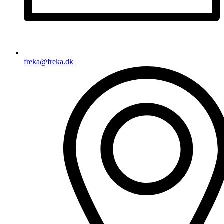
freka@freka.dk