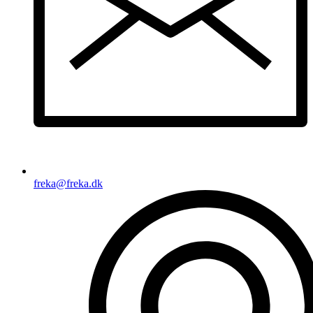
freka@freka.dk