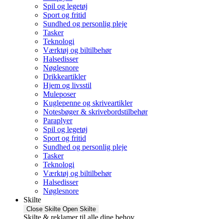
Spil og legetøj
Sport og fritid
Sundhed og personlig pleje
Tasker
Teknologi
Værktøj og biltilbehør
Halsedisser
Nøglesnore
Drikkeartikler
Hjem og livsstil
Muleposer
Kuglepenne og skriveartikler
Notesbøger & skrivebordstilbehør
Paraplyer
Spil og legetøj
Sport og fritid
Sundhed og personlig pleje
Tasker
Teknologi
Værktøj og biltilbehør
Halsedisser
Nøglesnore
Skilte
Close Skilte
Open Skilte
Skilte & reklamer til alle dine behov