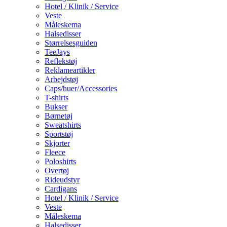
Hotel / Klinik / Service
Veste
Måleskema
Halsedisser
Størrelsesguiden
TeeJays
Reflekstøj
Reklameartikler
Arbejdstøj
Caps/huer/Accessories
T-shirts
Bukser
Børnetøj
Sweatshirts
Sportstøj
Skjorter
Fleece
Poloshirts
Overtøj
Rideudstyr
Cardigans
Hotel / Klinik / Service
Veste
Måleskema
Halsedisser