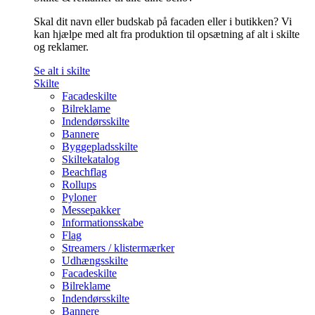
Skal dit navn eller budskab på facaden eller i butikken? Vi
kan hjælpe med alt fra produktion til opsætning af alt i skilte
og reklamer.
Se alt i skilte
Skilte
Facadeskilte
Bilreklame
Indendørsskilte
Bannere
Byggepladsskilte
Skiltekatalog
Beachflag
Rollups
Pyloner
Messepakker
Informationsskabe
Flag
Streamers / klistermærker
Udhængsskilte
Facadeskilte
Bilreklame
Indendørsskilte
Bannere