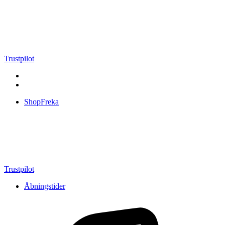
Videre
til
indhold
Trustpilot
ShopFreka
Trustpilot
Åbningstider