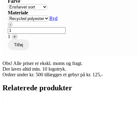
Farve
Materiale
Ryd
Quantity
-
1
+
Tilføj
Obs! Alle priser er ekskl. moms og fragt.
Der laves altid min. 10 logotryk.
Ordrer under kr. 500 tillægges et gebyr på kr. 125,-
Relaterede produkter