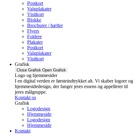
Postkort
Valgplakater
Visitkort
Blokke
Brochurer / hæfter
Flyers
Foldere
Plakater
Postkort
Valgplakater
Visitkort
Grafisk
Close Grafisk
Open Grafisk
Logo og hjemmesider
I en digital verden er førsteindtrykket alt. Vi skaber logoer og
hjemmesidedesign, der fanger jeres essens og appellerer til
jeres målgruppe.
Kontakt os
Grafisk
Logodesign
Hjemmeside
Logodesign
Hjemmeside
Kontakt