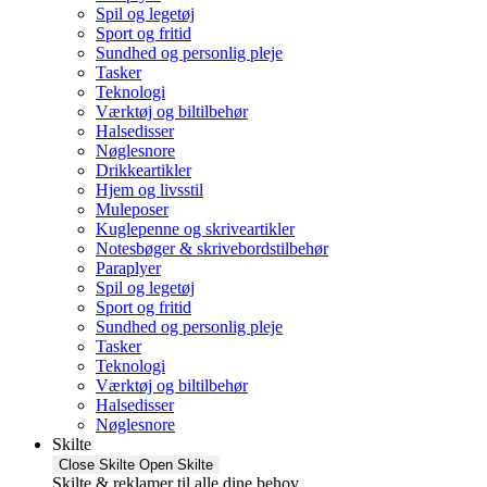
Spil og legetøj
Sport og fritid
Sundhed og personlig pleje
Tasker
Teknologi
Værktøj og biltilbehør
Halsedisser
Nøglesnore
Drikkeartikler
Hjem og livsstil
Muleposer
Kuglepenne og skriveartikler
Notesbøger & skrivebordstilbehør
Paraplyer
Spil og legetøj
Sport og fritid
Sundhed og personlig pleje
Tasker
Teknologi
Værktøj og biltilbehør
Halsedisser
Nøglesnore
Skilte
Close Skilte
Open Skilte
Skilte & reklamer til alle dine behov