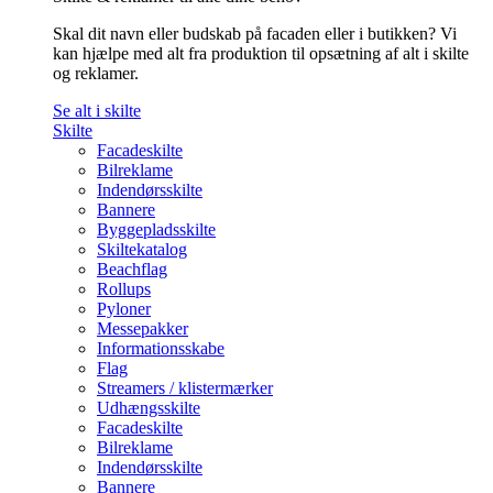
Skal dit navn eller budskab på facaden eller i butikken? Vi
kan hjælpe med alt fra produktion til opsætning af alt i skilte
og reklamer.
Se alt i skilte
Skilte
Facadeskilte
Bilreklame
Indendørsskilte
Bannere
Byggepladsskilte
Skiltekatalog
Beachflag
Rollups
Pyloner
Messepakker
Informationsskabe
Flag
Streamers / klistermærker
Udhængsskilte
Facadeskilte
Bilreklame
Indendørsskilte
Bannere