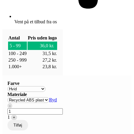
Vent på et tilbud fra os
Antal
Pris uden logo
5 - 99
36,0
kr.
100 - 249
31,5
kr.
250 - 999
27,2
kr.
1.000+
23,8
kr.
Farve
Materiale
Ryd
Quantity
-
1
+
Tilføj