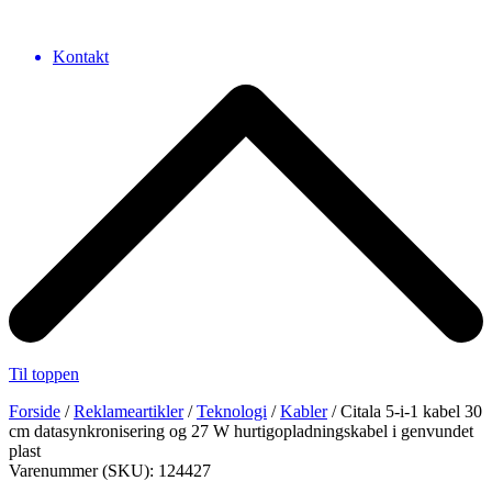
Kontakt
Til toppen
Forside
/
Reklameartikler
/
Teknologi
/
Kabler
/ Citala 5-i-1 kabel 30
cm datasynkronisering og 27 W hurtigopladningskabel i genvundet
plast
Varenummer (SKU): 124427