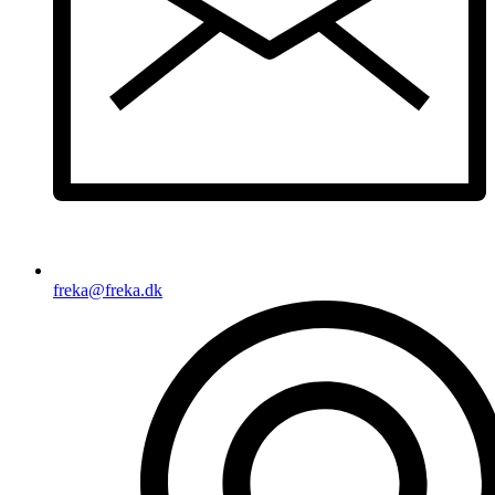
freka@freka.dk