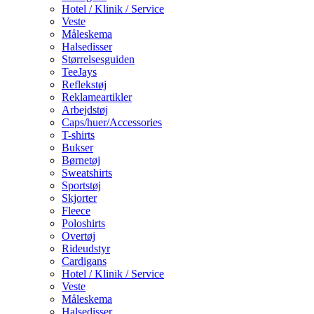
Hotel / Klinik / Service
Veste
Måleskema
Halsedisser
Størrelsesguiden
TeeJays
Reflekstøj
Reklameartikler
Arbejdstøj
Caps/huer/Accessories
T-shirts
Bukser
Børnetøj
Sweatshirts
Sportstøj
Skjorter
Fleece
Poloshirts
Overtøj
Rideudstyr
Cardigans
Hotel / Klinik / Service
Veste
Måleskema
Halsedisser