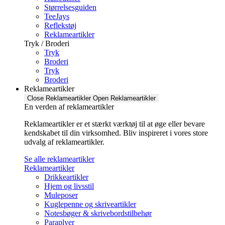
Størrelsesguiden
TeeJays
Reflekstøj
Reklameartikler
Tryk / Broderi
Tryk
Broderi
Tryk
Broderi
Reklameartikler
Close Reklameartikler
Open Reklameartikler
En verden af reklameartikler ​
Reklameartikler er et stærkt værktøj til at øge eller bevare
kendskabet til din virksomhed. Bliv inspireret i vores store
udvalg af reklameartikler.
Se alle reklameartikler
Reklameartikler
Drikkeartikler
Hjem og livsstil
Muleposer
Kuglepenne og skriveartikler
Notesbøger & skrivebordstilbehør
Paraplyer