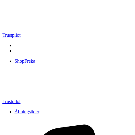
Videre
til
indhold
Trustpilot
ShopFreka
Trustpilot
Åbningstider