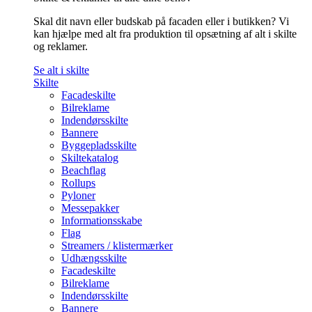
Skal dit navn eller budskab på facaden eller i butikken? Vi
kan hjælpe med alt fra produktion til opsætning af alt i skilte
og reklamer.
Se alt i skilte
Skilte
Facadeskilte
Bilreklame
Indendørsskilte
Bannere
Byggepladsskilte
Skiltekatalog
Beachflag
Rollups
Pyloner
Messepakker
Informationsskabe
Flag
Streamers / klistermærker
Udhængsskilte
Facadeskilte
Bilreklame
Indendørsskilte
Bannere