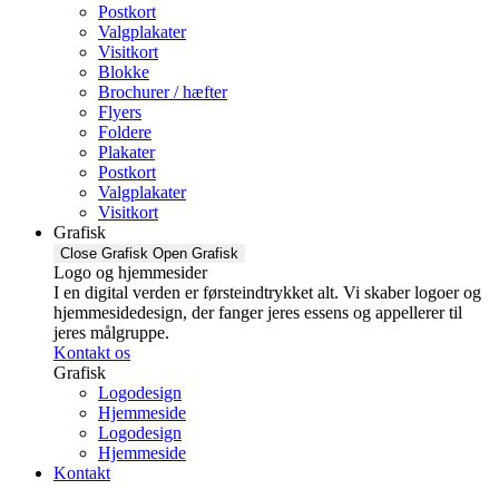
Postkort
Valgplakater
Visitkort
Blokke
Brochurer / hæfter
Flyers
Foldere
Plakater
Postkort
Valgplakater
Visitkort
Grafisk
Close Grafisk
Open Grafisk
Logo og hjemmesider
I en digital verden er førsteindtrykket alt. Vi skaber logoer og
hjemmesidedesign, der fanger jeres essens og appellerer til
jeres målgruppe.
Kontakt os
Grafisk
Logodesign
Hjemmeside
Logodesign
Hjemmeside
Kontakt