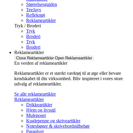
Størrelsesguiden
TeeJays
Reflekstøj
Reklameartikler
Tryk / Broderi
Tryk
Broderi
Tryk
Broderi
Reklameartikler
Close Reklameartikler
Open Reklameartikler
En verden af reklameartikler ​
Reklameartikler er et stærkt værktøj til at øge eller bevare
kendskabet til din virksomhed. Bliv inspireret i vores store
udvalg af reklameartikler.
Se alle reklameartikler
Reklameartikler
Drikkeartikler
Hjem og livsstil
Muleposer
Kuglepenne og skriveartikler
Notesbøger & skrivebordstilbehør
Paraplyer