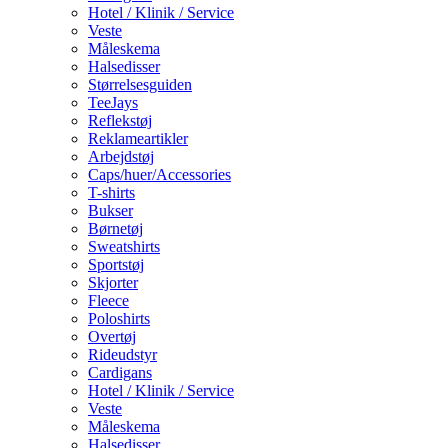
Hotel / Klinik / Service
Veste
Måleskema
Halsedisser
Størrelsesguiden
TeeJays
Reflekstøj
Reklameartikler
Arbejdstøj
Caps/huer/Accessories
T-shirts
Bukser
Børnetøj
Sweatshirts
Sportstøj
Skjorter
Fleece
Poloshirts
Overtøj
Rideudstyr
Cardigans
Hotel / Klinik / Service
Veste
Måleskema
Halsedisser