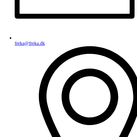
freka@freka.dk