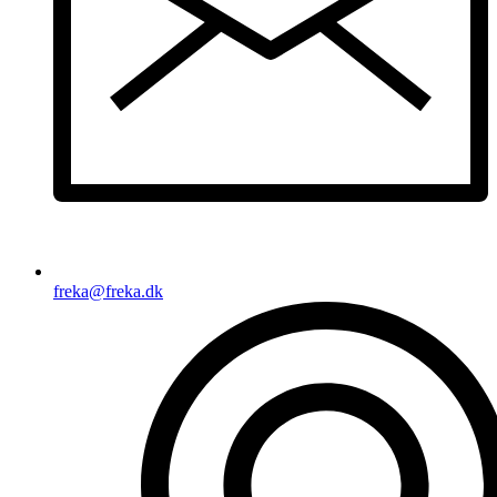
freka@freka.dk