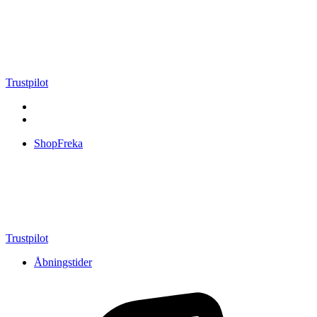
Videre
til
indhold
Trustpilot
ShopFreka
Trustpilot
Åbningstider