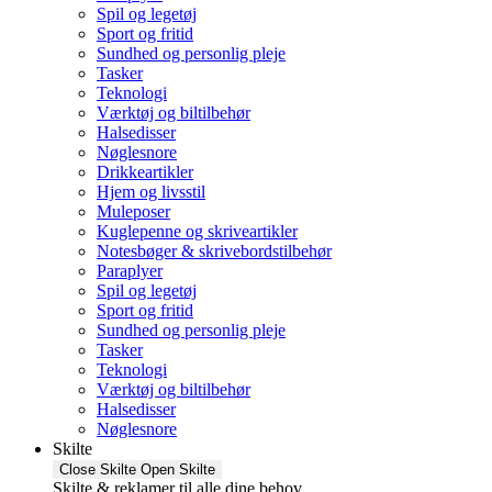
Spil og legetøj
Sport og fritid
Sundhed og personlig pleje
Tasker
Teknologi
Værktøj og biltilbehør
Halsedisser
Nøglesnore
Drikkeartikler
Hjem og livsstil
Muleposer
Kuglepenne og skriveartikler
Notesbøger & skrivebordstilbehør
Paraplyer
Spil og legetøj
Sport og fritid
Sundhed og personlig pleje
Tasker
Teknologi
Værktøj og biltilbehør
Halsedisser
Nøglesnore
Skilte
Close Skilte
Open Skilte
Skilte & reklamer til alle dine behov