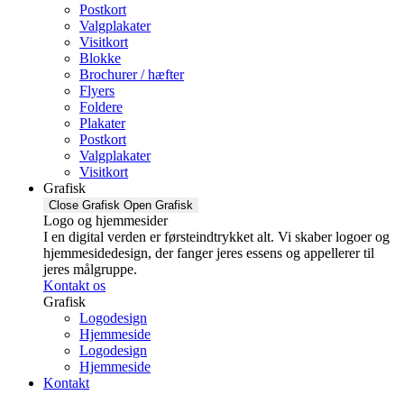
Postkort
Valgplakater
Visitkort
Blokke
Brochurer / hæfter
Flyers
Foldere
Plakater
Postkort
Valgplakater
Visitkort
Grafisk
Close Grafisk
Open Grafisk
Logo og hjemmesider
I en digital verden er førsteindtrykket alt. Vi skaber logoer og
hjemmesidedesign, der fanger jeres essens og appellerer til
jeres målgruppe.
Kontakt os
Grafisk
Logodesign
Hjemmeside
Logodesign
Hjemmeside
Kontakt