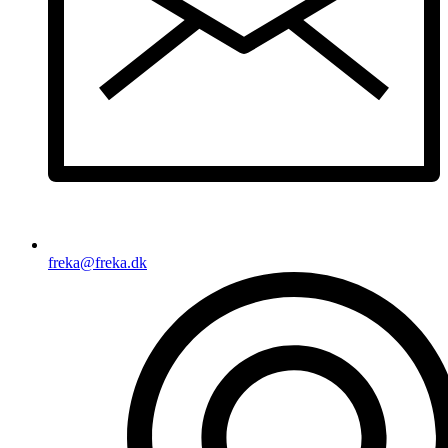
freka@freka.dk