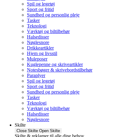
Spil og legetøj
Sport og fritid
Sundhed og personlig pleje
Tasker
Teknologi
Værktøj og biltilbehør
Halsedisser
Nøglesnore
Drikkeartikler
Hjem og livsstil
Muleposer
Kuglepenne og skriveartikler
Notesbøger & skrivebordstilbehør
Paraplyer
Spil og legetøj
Sport og fritid
Sundhed og personlig pleje
Tasker
Teknologi
Værktøj og biltilbehør
Halsedisser
Nøglesnore
Skilte
Close Skilte
Open Skilte
Skilte & reklamer til alle dine behov