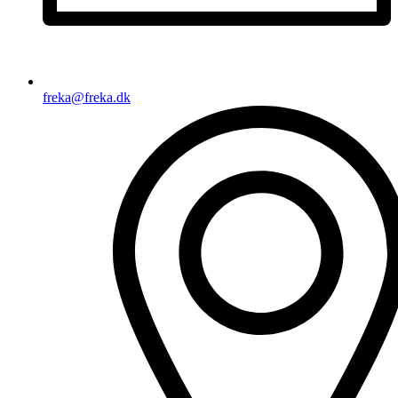
freka@freka.dk