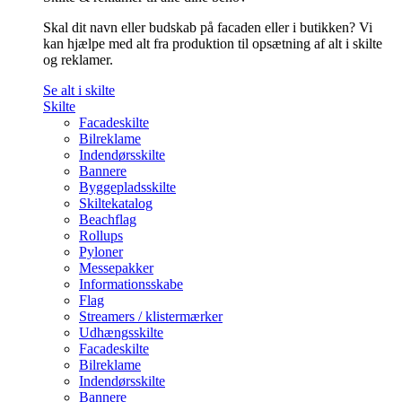
Skal dit navn eller budskab på facaden eller i butikken? Vi
kan hjælpe med alt fra produktion til opsætning af alt i skilte
og reklamer.
Se alt i skilte
Skilte
Facadeskilte
Bilreklame
Indendørsskilte
Bannere
Byggepladsskilte
Skiltekatalog
Beachflag
Rollups
Pyloner
Messepakker
Informationsskabe
Flag
Streamers / klistermærker
Udhængsskilte
Facadeskilte
Bilreklame
Indendørsskilte
Bannere