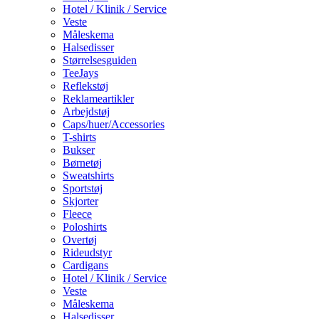
Hotel / Klinik / Service
Veste
Måleskema
Halsedisser
Størrelsesguiden
TeeJays
Reflekstøj
Reklameartikler
Arbejdstøj
Caps/huer/Accessories
T-shirts
Bukser
Børnetøj
Sweatshirts
Sportstøj
Skjorter
Fleece
Poloshirts
Overtøj
Rideudstyr
Cardigans
Hotel / Klinik / Service
Veste
Måleskema
Halsedisser