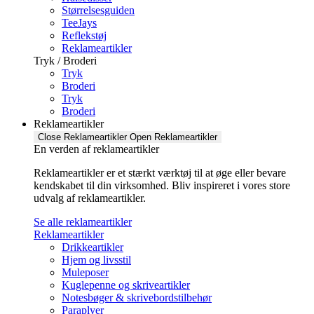
Størrelsesguiden
TeeJays
Reflekstøj
Reklameartikler
Tryk / Broderi
Tryk
Broderi
Tryk
Broderi
Reklameartikler
Close Reklameartikler
Open Reklameartikler
En verden af reklameartikler ​
Reklameartikler er et stærkt værktøj til at øge eller bevare
kendskabet til din virksomhed. Bliv inspireret i vores store
udvalg af reklameartikler.
Se alle reklameartikler
Reklameartikler
Drikkeartikler
Hjem og livsstil
Muleposer
Kuglepenne og skriveartikler
Notesbøger & skrivebordstilbehør
Paraplyer