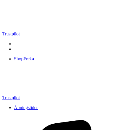
Videre
til
indhold
Trustpilot
ShopFreka
Trustpilot
Åbningstider