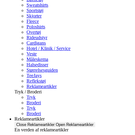
Sweatshirts
Sportstøj
Skjorter
Fleece
Poloshirts
Overtøj
Rideudstyr
Cardigans
Hotel / Klinik / Service
Veste
Måleskema
Halsedisser
Størrelsesguiden
TeeJays
Reflekstøj
Reklameartikler
Tryk / Broderi
Tryk
Broderi
Tryk
Broderi
Reklameartikler
Close Reklameartikler
Open Reklameartikler
En verden af reklameartikler ​