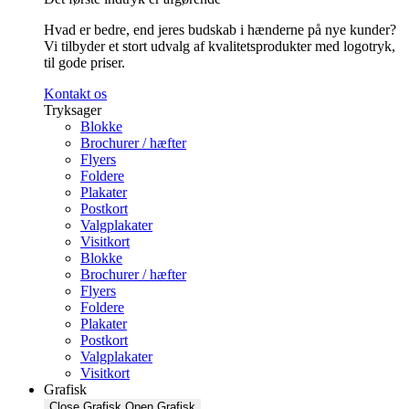
Hvad er bedre, end jeres budskab i hænderne på nye kunder?
Vi tilbyder et stort udvalg af kvalitetsprodukter med logotryk,
til gode priser.
Kontakt os
Tryksager
Blokke
Brochurer / hæfter
Flyers
Foldere
Plakater
Postkort
Valgplakater
Visitkort
Blokke
Brochurer / hæfter
Flyers
Foldere
Plakater
Postkort
Valgplakater
Visitkort
Grafisk
Close Grafisk
Open Grafisk