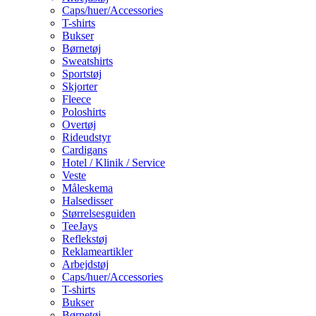
Caps/huer/Accessories
T-shirts
Bukser
Børnetøj
Sweatshirts
Sportstøj
Skjorter
Fleece
Poloshirts
Overtøj
Rideudstyr
Cardigans
Hotel / Klinik / Service
Veste
Måleskema
Halsedisser
Størrelsesguiden
TeeJays
Reflekstøj
Reklameartikler
Arbejdstøj
Caps/huer/Accessories
T-shirts
Bukser
Børnetøj