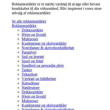
Reklameartikler er et stærkt værktøj til at øge eller bevare
kendskabet til din virksomhed. Bliv inspireret i vores store
udvalg af reklameartikler.
Se alle reklameartikler
Reklameartikler
Drikkeartikler
Hjem og livsstil
Muleposer
Kuglepenne og skriveartikler
Notesbøger & skrivebordstilbehør
Paraplyer
Spil og legetøj
Sport og fritid
Sundhed og personlig pleje
Tasker
Teknologi
Værktøj og biltilbehør
Halsedisser
Nøglesnore
Drikkeartikler
Hjem og livsstil
Muleposer
Kuglepenne og skriveartikler
Notesbøger & skrivebordstilbehør