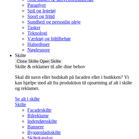
Paraplyer
Spil og legetøj
Sport og fritid
Sundhed og personlig pleje
Tasker
Teknologi
Værktøj og biltilbehør
Halsedisser
Nøglesnore
Skilte
Close Skilte
Open Skilte
Skilte & reklamer til alle dine behov
Skal dit navn eller budskab på facaden eller i butikken? Vi
kan hjælpe med alt fra produktion til opsætning af alt i skilte
og reklamer.
Se alt i skilte
Skilte
Facadeskilte
Bilreklame
Indendørsskilte
Bannere
Byggepladsskilte
Skiltekatalog