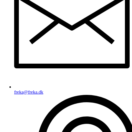
freka@freka.dk