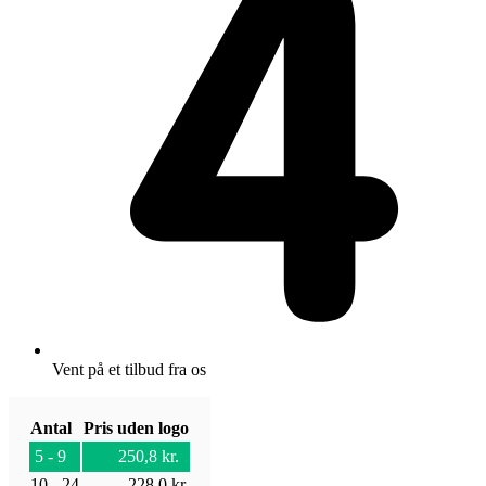
Vent på et tilbud fra os
Antal
Pris uden logo
5 - 9
250,8
kr.
10 - 24
228,0
kr.