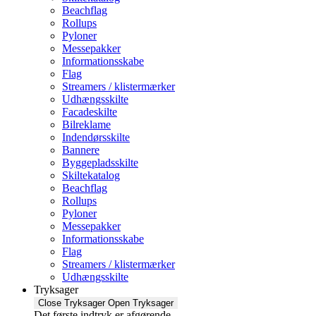
Beachflag
Rollups
Pyloner
Messepakker
Informationsskabe
Flag
Streamers / klistermærker
Udhængsskilte
Facadeskilte
Bilreklame
Indendørsskilte
Bannere
Byggepladsskilte
Skiltekatalog
Beachflag
Rollups
Pyloner
Messepakker
Informationsskabe
Flag
Streamers / klistermærker
Udhængsskilte
Tryksager
Close Tryksager
Open Tryksager
Det første indtryk er afgørende