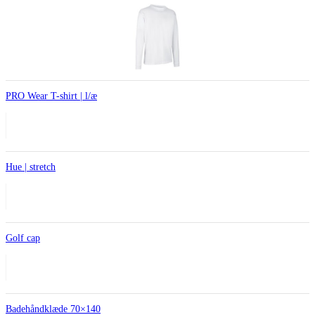
PRO Wear T-shirt | l/æ
Hue | stretch
Golf cap
Badehåndklæde 70×140