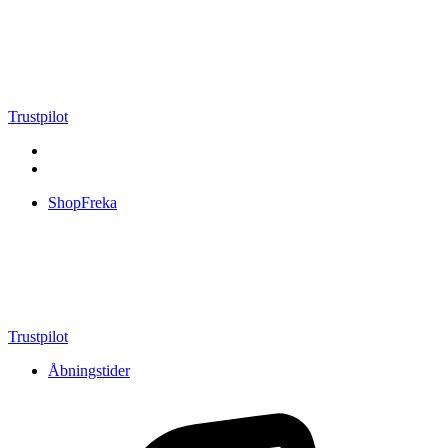
Videre
til
indhold
Trustpilot
ShopFreka
Trustpilot
Åbningstider