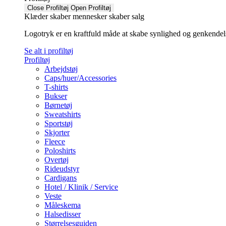
Close Profiltøj
Open Profiltøj
Klæder skaber mennesker skaber salg
Logotryk er en kraftfuld måde at skabe synlighed og genkendelse f
Se alt i profiltøj
Profiltøj
Arbejdstøj
Caps/huer/Accessories
T-shirts
Bukser
Børnetøj
Sweatshirts
Sportstøj
Skjorter
Fleece
Poloshirts
Overtøj
Rideudstyr
Cardigans
Hotel / Klinik / Service
Veste
Måleskema
Halsedisser
Størrelsesguiden