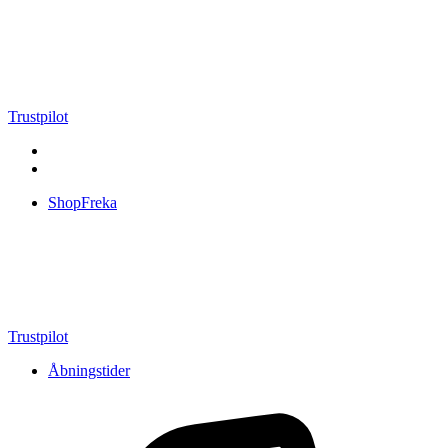
Videre
til
indhold
Trustpilot
ShopFreka
Trustpilot
Åbningstider