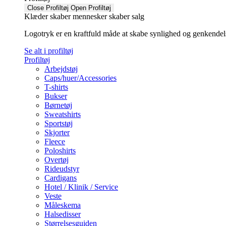
Close Profiltøj
Open Profiltøj
Klæder skaber mennesker skaber salg
Logotryk er en kraftfuld måde at skabe synlighed og genkendelse f
Se alt i profiltøj
Profiltøj
Arbejdstøj
Caps/huer/Accessories
T-shirts
Bukser
Børnetøj
Sweatshirts
Sportstøj
Skjorter
Fleece
Poloshirts
Overtøj
Rideudstyr
Cardigans
Hotel / Klinik / Service
Veste
Måleskema
Halsedisser
Størrelsesguiden