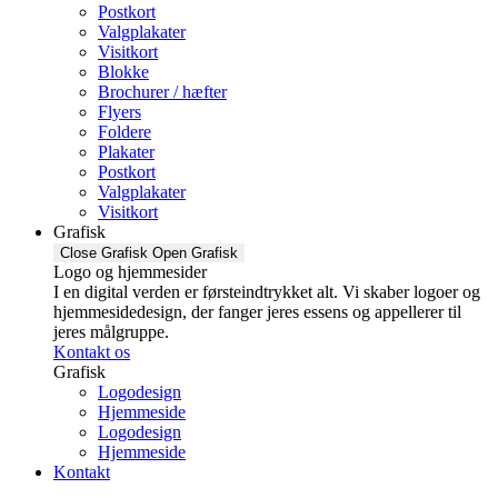
Postkort
Valgplakater
Visitkort
Blokke
Brochurer / hæfter
Flyers
Foldere
Plakater
Postkort
Valgplakater
Visitkort
Grafisk
Close Grafisk
Open Grafisk
Logo og hjemmesider
I en digital verden er førsteindtrykket alt. Vi skaber logoer og
hjemmesidedesign, der fanger jeres essens og appellerer til
jeres målgruppe.
Kontakt os
Grafisk
Logodesign
Hjemmeside
Logodesign
Hjemmeside
Kontakt