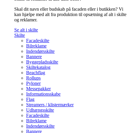
Skal dit navn eller budskab på facaden eller i butikken? Vi
kan hjælpe med alt fra produktion til opsætning af alt i skilte
og reklamer.
Se alt i skilte
Skilte
Facadeskilte
Bilreklame
Indendørsskilte
Bannere
Byggepladsskilte
Skiltekatalog
Beachflag
Rollups
Pyloner
Messepakker
Informationsskabe
Flag
Streamers / klistermærker
Udhængsskilte
Facadeskilte
Bilreklame
Indendørsskilte
Bannere