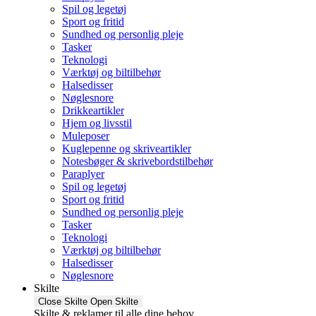
Spil og legetøj
Sport og fritid
Sundhed og personlig pleje
Tasker
Teknologi
Værktøj og biltilbehør
Halsedisser
Nøglesnore
Drikkeartikler
Hjem og livsstil
Muleposer
Kuglepenne og skriveartikler
Notesbøger & skrivebordstilbehør
Paraplyer
Spil og legetøj
Sport og fritid
Sundhed og personlig pleje
Tasker
Teknologi
Værktøj og biltilbehør
Halsedisser
Nøglesnore
Skilte
Close Skilte
Open Skilte
Skilte & reklamer til alle dine behov