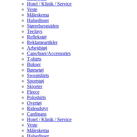
Hotel / Klinik / Service
Veste
Måleskema
Halsedisser
Størrelsesguiden
TeeJays
Reflekstøj
Reklameartikler
Arbejdstøj
Caps/huer/Accessories
T-shirts
Bukser
Børnetøj
Sweatshirts
Sportstøj
Skjorter
Fleece
Poloshirts
Overtøj
Rideudstyr
Cardigans
Hotel / Klinik / Service
Veste
Måleskema
Halsedisser