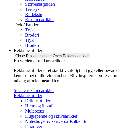
Størrelsesguiden
TeeJays
Reflekstøj
Reklameartikler
Tryk / Broderi
Tryk
Broderi
Tryk
Broderi
Reklameartikler
Close Reklameartikler
Open Reklameartikler
En verden af reklameartikler ​
Reklameartikler er et stærkt værktøj til at øge eller bevare
kendskabet til din virksomhed. Bliv inspireret i vores store
udvalg af reklameartikler.
Se alle reklameartikler
Reklameartikler
Drikkeartikler
Hjem og livsstil
Muleposer
Kuglepenne og skriveartikler
Notesbøger & skrivebordstilbehør
Paraplyer