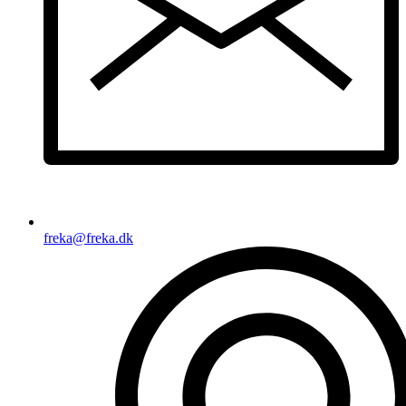
freka@freka.dk