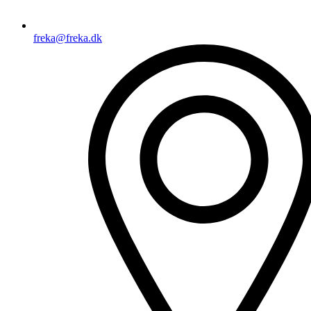
freka@freka.dk