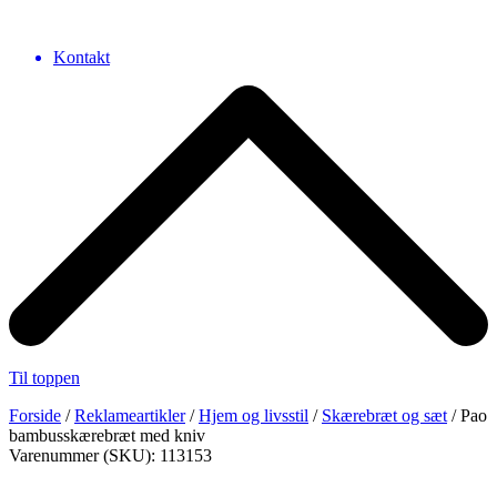
Kontakt
Til toppen
Forside
/
Reklameartikler
/
Hjem og livsstil
/
Skærebræt og sæt
/ Pao
bambusskærebræt med kniv
Varenummer (SKU): 113153