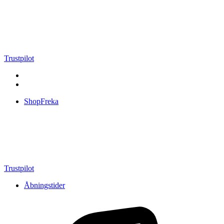
Videre
til
indhold
Trustpilot
ShopFreka
Trustpilot
Åbningstider