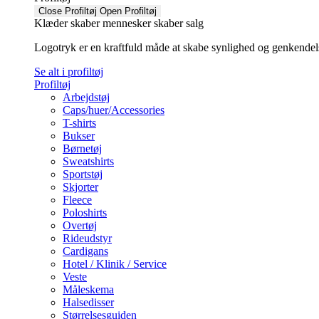
Close Profiltøj
Open Profiltøj
Klæder skaber mennesker skaber salg
Logotryk er en kraftfuld måde at skabe synlighed og genkendelse f
Se alt i profiltøj
Profiltøj
Arbejdstøj
Caps/huer/Accessories
T-shirts
Bukser
Børnetøj
Sweatshirts
Sportstøj
Skjorter
Fleece
Poloshirts
Overtøj
Rideudstyr
Cardigans
Hotel / Klinik / Service
Veste
Måleskema
Halsedisser
Størrelsesguiden