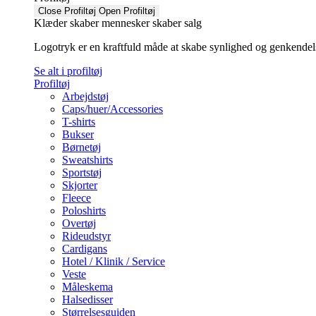
Close Profiltøj
Open Profiltøj
Klæder skaber mennesker skaber salg
Logotryk er en kraftfuld måde at skabe synlighed og genkendelse f
Se alt i profiltøj
Profiltøj
Arbejdstøj
Caps/huer/Accessories
T-shirts
Bukser
Børnetøj
Sweatshirts
Sportstøj
Skjorter
Fleece
Poloshirts
Overtøj
Rideudstyr
Cardigans
Hotel / Klinik / Service
Veste
Måleskema
Halsedisser
Størrelsesguiden