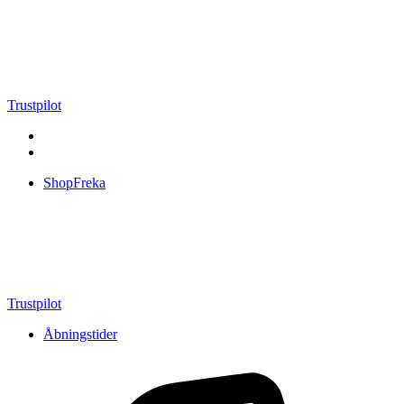
Videre
til
indhold
Trustpilot
ShopFreka
Trustpilot
Åbningstider